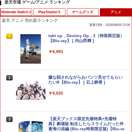
楽天市場 ゲーム/アニメ ランキング
Nintendo Switch 2
PlayStation 5
ゲームグッズ
アニメ
楽天 アニメ 売れ筋ランキング
更新日時：2026/08/09 23:00
Nintendo Switch 2 オールインボックス
The Blood of Dawnwalker 【PS5】 EL
【中古】S彼×Night 友達以上恋人未満の
takt op．Destiny Op．2（特装限定版）
1
1
1
1
JM-30962
S彼編 咲間慧(CV:佐和真中)
【Blu-ray】 [ 内山昂輝 ]
￥9,073
￥8,321
￥330
￥8,993
Nintendo Switch2 ケース EVA キャリン
2
【中古】退屈娘は更生できない / 土門熱
グケース 耐衝撃 大容量収納 Switch 保護
【特典】EA SPORTS FC 27 PS5版
嫌な顔されながらおパンツ見せてもらい
2
2
2
&千渡レナド
ケース 収納バッグ ニンテンドー スイッ
(【先着購入封入特典】DLC引換コード)
たいR【Blu-ray】 [ 石上静香 ]
チ2 収納バッグ キャリーケース 保護 ゲ
ームカード
￥449
￥8,329
￥9,020
￥1,078
【中古】ルイージマンション2
【8/10限定最大3000円OFFクーポン発行
【楽天ブックス限定先着特典+先着特
3
3
3
＆エントリーでP4倍！更に全商品ポイン
典】劇場版 転生したらスライムだった件
ホリ 【Switch2】マリオカートレーシン
3
ト3倍！】 Brook Wingman FGC コンバ
蒼海の涙編 (Blu-ray特装限定版)【Blu-ra
グホイール for Nintendo Switch2 [NSX
￥468