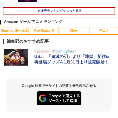
楽天ランキングをもっと見る
Amazon ゲーム/アニメ ランキング
Nintendo Switch 2
PlayStation 5
Xbox
アニメ
編集部のおすすめ記事
スプラトゥーン レイダース|オンライン
PlayStation 5 デジタル・エディション
【純正品】Xbox ワイヤレス コントロー
劇場版「鬼滅の刃」無限城編 第一章 猗
エンタメ
アニメ
グルメ
1
1
1
1
コード版
日本語専用 Console Language: Japan
ラー + USB-C® ケーブル
窩座再来 通常版 [Blu-ray]
USJ、「鬼滅の刃」より「煉獄」新作&
ese only (CFI-2200B01)
再登場グッズを1月31日より販売開始！
￥5,832
￥8,300
￥3,982
￥55,000
【純正品】Xbox ワイヤレス コントロー
2
Google 検索で当サイトの記事を優先表示させる
スプラトゥーン レイダース -Switch2
劇場版「鬼滅の刃」無限城編 第一章 猗
Beast of Reincarnation -PS5 【特典】
ラー (ロボット ホワイト)
2
2
2
窩座再来 通常版 [DVD]
プロダクトコード 封入
￥6,447
￥7,681
￥3,523
￥7,286