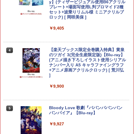
ーター For PS5 PS4格闘ゲーム向け 変
y】(ティザービジュアル使用B6アクリル
-122]
換 コンバーター レバーレスアケコン用
プレート+場面写使用L判ブロマイド2種
コンバーター Fighting Stick
セット+波乗りリムル様 ミニアクリルブ
￥9,660
ロック) [ 岡咲美保 ]
￥8,800
￥9,405
【中古】【PS4】アクセル・ワールド VS
4
ソードアート・オンライン 千年の黄昏
任天堂 ［Switch2］ Nintendo Switch2
4
Proコントローラー スイッチ2 プロコン
￥559
鬼武者 Way of the Sword 通常版 [PS5
トローラー プロコン BEE-A-FSSKA
4
ソフト]
【楽天ブックス限定全巻購入特典】黄泉
4
のツガイ 3(完全生産限定版)【Blu-ray】
￥9,890
(アニメ描き下ろしイラスト使用シリアル
￥8,990
ナンバー入り A5 キャラファイングラフ
+アニメ原画アクリルクロック) [ 荒川弘
【中古美品】 ディアブロ IV(ACT) PS4
5
]
[CERO区分_Z / 18歳以上対象] 027-2608
【特典】KINGDOM HEARTS Collectio
5
03-MO-06-fuz 万代Net店
n [I~III] Switch2版(【Switch2版購入封
￥9,900
【特典】鬼武者 Way of the Sword プレ
入特典】キーブレード「LONG NIGHT
5
￥2,200
ミアムデラックスエディション(【初回購
(ロングナイト)」)
入封入特典】プロダクトコード)
￥9,900
Bloody Love 歌劇『ババンババンバン
￥9,341
5
バンパイア』【Blu-ray】
￥9,927