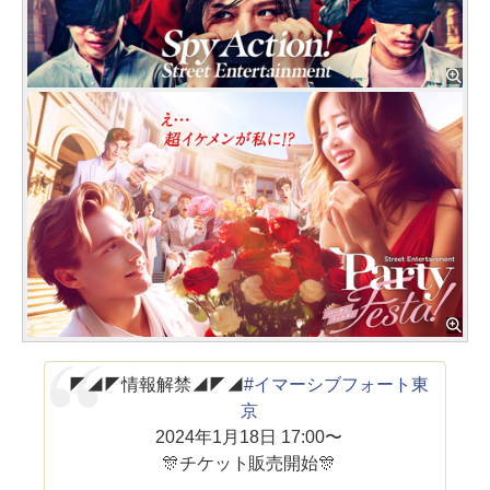
◤◢◤情報解禁◢◤◢
#イマーシブフォート東
京
2024年1月18日 17:00〜
🎊チケット販売開始🎊