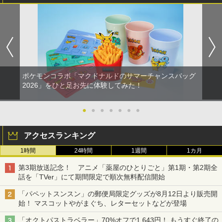
ポケモンコラボ「マクドナルドのサマーチャンスバッグ
2026」をひと足お先に体験してみた！
●
●
●
●
●
●
●
アクセスランキング
1時間
24時間
1週間
1カ月
第3期放送記念！ アニメ「薬屋のひとりごと」第1期・第2期全
話を「TVer」にて期間限定で順次無料配信開始
「パペットスンスン」の郵便局限定グッズが8月12日より販売開
始！ マスコットやがまぐち、レターセットなどが登場
「オクトパストラベラー」70%オフで1,643円！ もうすぐ終了の