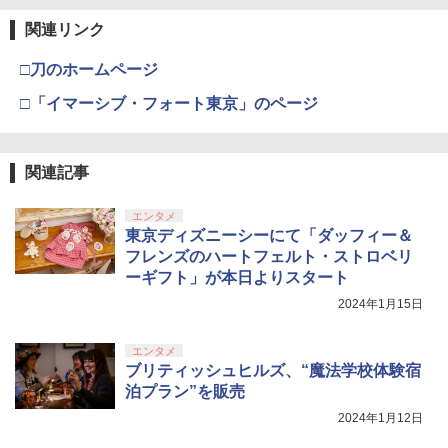
【純正品】Xbox ワイヤレス コントロー
3
ラー (カーボンブラック)
関連リンク
Nintendo Switch 2(日本語・国内専用)
【Amazon.co.jp限定】劇場版モノノ怪
【純正品】ディスクドライブ(CFI-ZDD1
3
3
3
第三章 蛇神 (Amazon.co.jp限定オリジ
J) PlayStation 5
￥8,020
ナル三方背収納ケース付きコレクション)
￥55,491
□刀のホームページ
(オリジナル特典:オリジナル巾着＋メー
￥11,849
カー特典:【坤と離】二振りの剣、十翼よ
□「イマーシブ・フォート東京」のページ
り来たる！スタジオ描き下ろしイラスト
【純正品】Xbox 充電式バッテリー + US
4
ボード付) [Blu-ray]
B-C ケーブル
【純正品】DualSense ワイヤレスコン
ニンテンドープリペイド番号 9000円|オ
4
4
￥10,780
関連記事
トローラー ミッドナイト ブラック(CFI-
ンラインコード版
￥2,618
ZCT2J01)
￥9,000
エンタメ
￥10,737
東京ディズニーシーにて「ダッフィー＆
劇場版「鬼滅の刃」無限城編 第一章 猗
4
フレンズのハートフェルト・ストロベリ
窩座再来 完全生産限定版 [Blu-ray]
【国内正規品】Thrustmaster スラスト
5
ーギフト」が本日よりスタート
マスター TH8S シフター - PC、PS4、P
ニンテンドープリペイド番号 5000円|オ
5
￥8,698
【純正品】DualSense ワイヤレスコン
S5、PS5 Pro、Xbox One、Xbox Serie
2024年1月15日
ンラインコード版
5
トローラー(CFI-ZCT2J)
s X|S 対応の高精度 H パターン シフター
￥5,000
エンタメ
￥10,737
￥14,141
ブリティッシュヒルズ、“魔法学校体験宿
『映画 ラブライブ！蓮ノ空女学院スクー
5
泊プラン”を販売
ルアイドルクラブ Bloom Garden Part
y』Blu-ray（特装限定版）
2024年1月12日