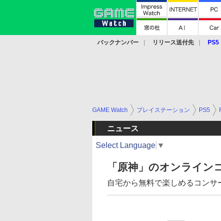
バックナンバー
リリース送付先
PS5
モバイル
eスポーツ
クラウド
PS
GAME Watch
プレイステーション
PS5
ニュース
Select Language
▼
「原神」のオンラインコ
自宅から無料で楽しめるコンサ