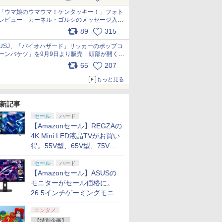
pic.x.com/s9S3nRCAGa
「ウマ娘のウマウマ！ケンタッキー！」フォト
レビュー カーネル・ゴルシのメッセージ入り
パッケージや描き下ろしトレカなどが登場
89
315
pic.x.com/PjnkR9vkXl
USJ、「バイオハザード」リッカーのポップコ
ーンバケツ」を9月9日より販売 頭部が開く仕
組み。味は恐怖を堪のう「味噌フレーバー」
65
207
pic.x.com/81MuXGahVM
もっと見る
新記事
セール
ハード
【Amazonセール】REGZAの
4K Mini LED液晶TVがお買い
得。55V型、65V型、75V型
の2026年モデルがラインナ
セール
ハード
ップ
【Amazonセール】ASUSの
モニターがセール価格に。
26.5インチゲーミングモニタ
ー「ROG Strix OLED
エンタメ
XG27ACDMS」限定モデルも
【特別企画】