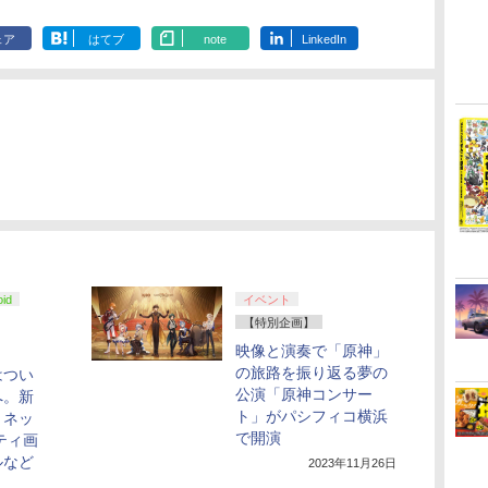
ェア
はてブ
note
LinkedIn
oid
イベント
【特別企画】
映像と演奏で「原神」
の旅路を振り返る夢の
はつい
公演「原神コンサー
へ。新
ト」がパシフィコ横浜
リネッ
で開演
ティ画
ルなど
2023年11月26日