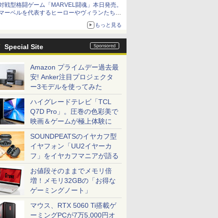
対戦型格闘ゲーム「MARVEL闘魂」本日発売。
アイスカップに入ったスライムやわたぼう、ベ
マーベルを代表するヒーローやヴィランたちが
ビーサタンなどがオリジナルアートで登場
登場
もっと見る
「GUILTY GEAR」などの格ゲーを手掛けるア
ークシステムワークスが開発
Special Site
Amazon プライムデー過去最
安! Anker注目プロジェクタ
ー3モデルを使ってみた
ハイグレードテレビ「TCL
Q7D Pro」。圧巻の色彩美で
映画＆ゲームが極上体験に
SOUNDPEATSのイヤカフ型
イヤフォン「UU2イヤーカ
フ」をイヤカフマニアが語る
お値段そのままでメモリ倍
増！メモリ32GBの「お得な
ゲーミングノート」
マウス、RTX 5060 Ti搭載ゲ
ーミングPCが7万5,000円オ