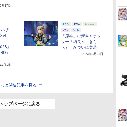
年8月17日
PS5
PS4
Android
オハザ
iOS
WIN
XVI」
「原神」の新キャラク
ター「綺良々（きら
 2023」
ら）」がついに実装！
ARD」
2023年5月24日
年12月1日
もっと関連記事を見る
トップページに戻る