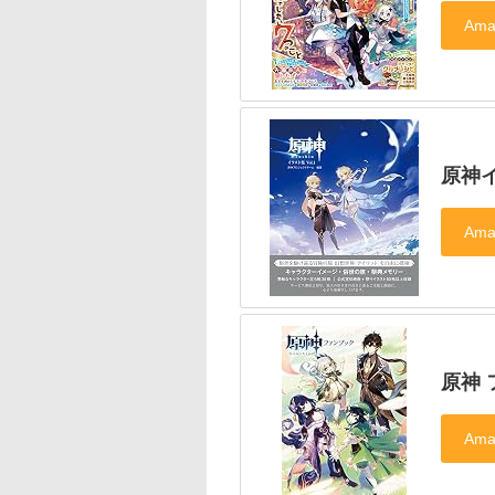
原神イ
原神