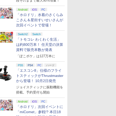
段そのままで最大50%増量！
Android
iOS
PC
「ホロドリ」水着のさくらみ
こさん＆星街すいせいさんが
次回イベントで登場！
Switch2
Switch
「トモコレ わくわく生活」
は約800万本！ 任天堂の決算
資料で販売本数が発表
「ぽこポケ」は127万本に
PS5
PS4
PC
ハード
「エスコン8」仕様のフライ
トスティックがThrustmaster
から登場！ 10月2日発売
ジョイスティックに振動機能を
搭載。予約受付も開始
Android
iOS
PC
「ホロドリ」次回イベントに
「miComet」参戦!? 本日18