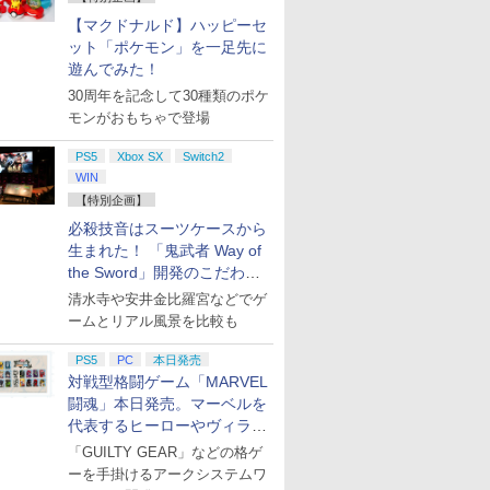
お買い得
【マクドナルド】ハッピーセ
ット「ポケモン」を一足先に
遊んでみた！
30周年を記念して30種類のポケ
モンがおもちゃで登場
PS5
Xbox SX
Switch2
WIN
【特別企画】
必殺技音はスーツケースから
生まれた！ 「鬼武者 Way of
the Sword」開発のこだわり
を目撃！
清水寺や安井金比羅宮などでゲ
ームとリアル風景を比較も
PS5
PC
本日発売
対戦型格闘ゲーム「MARVEL
闘魂」本日発売。マーベルを
代表するヒーローやヴィラン
たちが登場
「GUILTY GEAR」などの格ゲ
ーを手掛けるアークシステムワ