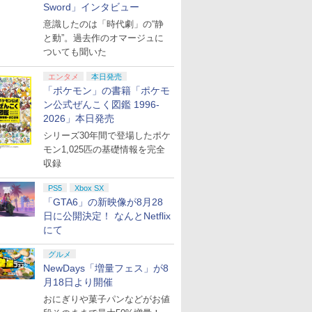
Sword」インタビュー
意識したのは「時代劇」の“静
と動”。過去作のオマージュに
ついても聞いた
エンタメ
本日発売
「ポケモン」の書籍「ポケモ
ン公式ぜんこく図鑑 1996-
2026」本日発売
シリーズ30年間で登場したポケ
モン1,025匹の基礎情報を完全
収録
PS5
Xbox SX
「GTA6」の新映像が8月28
日に公開決定！ なんとNetflix
にて
グルメ
NewDays「増量フェス」が8
月18日より開催
おにぎりや菓子パンなどがお値