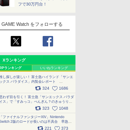
フで30万円台！
GAME Watch をフォローする
Xランキング
RPランキング
いいねランキング
推し探しが楽しい！ 富士急ハイランド「サンエ
ックス パラダイス」内覧会レポート
pic.x.com/p718c0QB0k
324
1686
思わず目を引く！ 富士急「サンエックス パラダ
イス」で「すみっコ」ぺんぎん？のきゅうりド
ッグを食べてみた イラストそのままのメニュ
323
1048
ー化に挑戦。これが意外にもおいしい
pic.x.com/Kgl04hZaeg
「ファイナルファンタジーXIV」Nintendo
Switch 2版のロードが長いのは不具合 早急に
アップデートできるよう対応中
221
373