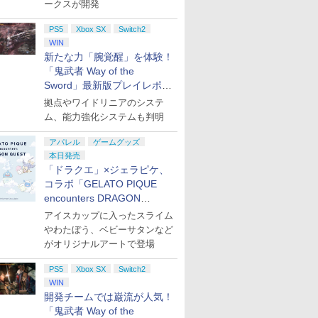
ークスが開発
PS5
Xbox SX
Switch2
WIN
新たな力「腕覚醒」を体験！
「鬼武者 Way of the
Sword」最新版プレイレポー
ト
拠点やワイドリニアのシステ
ム、能力強化システムも判明
アパレル
ゲームグッズ
本日発売
「ドラクエ」×ジェラピケ、
コラボ「GELATO PIQUE
encounters DRAGON
QUEST」第2弾が本日発売
アイスカップに入ったスライム
やわたぼう、ベビーサタンなど
がオリジナルアートで登場
PS5
Xbox SX
Switch2
WIN
開発チームでは巌流が人気！
「鬼武者 Way of the