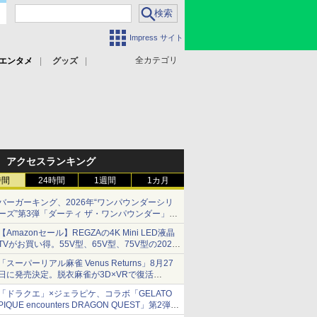
Impress サイト
全カテゴリ
エンタメ
グッズ
アクセスランキング
時間
24時間
1週間
1カ月
バーガーキング、2026年“ワンパウンダーシリ
ーズ”第3弾「ダーティ ザ・ワンパウンダー」を
8月7日発売
【Amazonセール】REGZAの4K Mini LED液晶
「特製ガーリックマヨソース」を使用した超大
TVがお買い得。55V型、65V型、75V型の2026
型チーズバーガー
年モデルがラインナップ
「スーパーリアル麻雀 Venus Returns」8月27
日に発売決定。脱衣麻雀が3D×VRで復活
発売から2週間は20%オフになるセールが実施
「ドラクエ」×ジェラピケ、コラボ「GELATO
PIQUE encounters DRAGON QUEST」第2弾が
本日発売