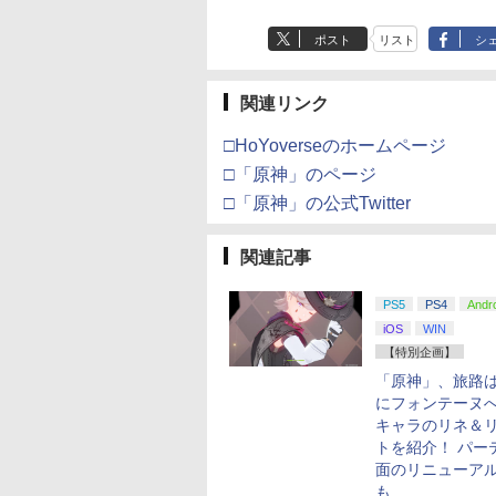
ポスト
リスト
シ
関連リンク
□HoYoverseのホームページ
□「原神」のページ
□「原神」の公式Twitter
関連記事
PS5
PS4
Andr
iOS
WIN
【特別企画】
「原神」、旅路
にフォンテーヌ
キャラのリネ＆
トを紹介！ パー
面のリニューア
も