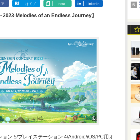
ェア
はてブ
note
LinkedIn
elodies of an Endless Journey】
ン 5/プレイステーション 4/Android/iOS/PC用オ