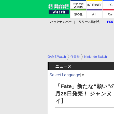
バックナンバー
リリース送付先
PS5
モバイル
eスポーツ
クラウド
PS
GAME Watch
任天堂
Nintendo Switch
ニュース
Select Language
▼
「Fate」新たな“願い”の物
月28日発売！ ジャン
イ】