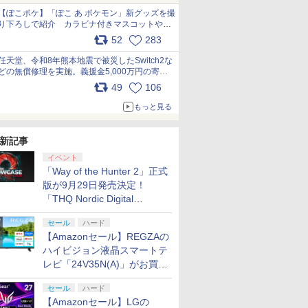
【ぽこポケ】「ぽこ あ ポケモン」新グッズを撮
り下ろしで紹介 カラビナ付きマスコットやス
クエアポーチが仲間入り
52
283
pic.x.com/XmVAgBxaW5
任天堂、令和8年熊本地震で被災したSwitch2な
どの無償修理を実施。義援金5,000万円の寄付
も発表 pic.x.com/BAYsMfUfUC
49
106
もっと見る
新記事
イベント
「Way of the Hunter 2」正式
版が9月29日発売決定！
「THQ Nordic Digital
Showcase 2026」まとめ
セール
ハード
【Amazonセール】REGZAの
ハイビジョン液晶スマートテ
レビ「24V35N(A)」がお買い
得！
セール
ハード
【Amazonセール】LGの