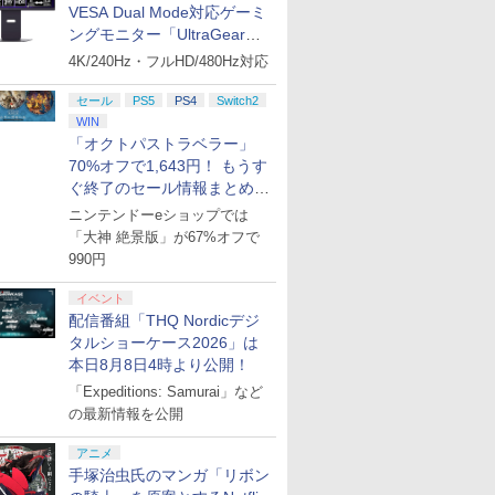
VESA Dual Mode対応ゲーミ
ングモニター「UltraGear
27G850A-B」がお買い得！
4K/240Hz・フルHD/480Hz対応
セール
PS5
PS4
Switch2
WIN
「オクトパストラベラー」
70%オフで1,643円！ もうす
ぐ終了のセール情報まとめ
【8月8日更新】
ニンテンドーeショップでは
「大神 絶景版」が67%オフで
990円
イベント
配信番組「THQ Nordicデジ
タルショーケース2026」は
本日8月8日4時より公開！
「Expeditions: Samurai」など
の最新情報を公開
アニメ
手塚治虫氏のマンガ「リボン