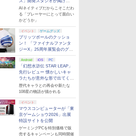
ス」開発スタジオが掲げ
る“AI活用の信念”とは？【講
AIネイティブだからこそこだわ
演レポート】
る「プレーヤーにとって面白い
かどうか」
イベント
ゲームグッズ
ブリッツボールのクッショ
ン！ 「ファイナルファンタ
ジーX」25周年展覧会のグッ
ズ情報が公開
Android
iOS
PC
「幻想水滸伝 STAR LEAP」
先行レビュー 懐かしいキャ
ラたちが意外な形で出てくる
シリーズ完全新作！
歴代キャラとの再会や新たな
108星の物語が描かれる
イベント
マウスコンピューターが「東
京ゲームショウ2026」出展
特設サイトを公開
ゲーミングPCを特別価格で販
売するキャンペーンも同時開催