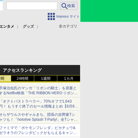
Impress サイト
全カテゴリ
エンタメ
グッズ
アクセスランキング
時間
24時間
1週間
1カ月
手塚治虫氏のマンガ「リボンの騎士」を原案と
するNetflix映画「THE RIBBON HERO リボンヒ
ーロー」本日配信開始
「オクトパストラベラー」70%オフで1,643
円！ もうすぐ終了のセール情報まとめ【8月8日
更新】
そらザウルスやギャルきち、団長の吉野家Tシ
ニンテンドーeショップでは「大神 絶景版」が
ャツも！「hololive Splash T-Party!」全Tシャツ
67%オフで990円
ラインナップ公開＆オンライン販売開始
ファミマで「ポケモンフレンダ」ピカチュウ&
ゼラオラのフレンダピックがもらえるキャンペ
ーン開催！