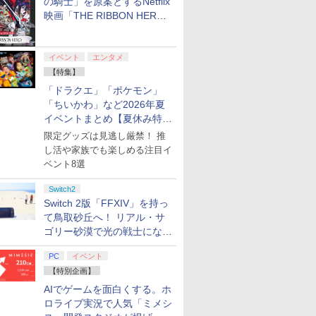
の騎士」を原案とするNetflix
映画「THE RIBBON HERO
リボンヒーロー」本日配信開
始
イベント
エンタメ
【特集】
「ドラクエ」「ポケモン」
「ちいかわ」など2026年夏
イベントまとめ【夏休み特
集】
限定グッズは見逃し厳禁！ 推
し活や家族でも楽しめる注目イ
ベント8選
Switch2
Switch 2版「FFXIV」を持っ
て鳥取砂丘へ！ リアル・サ
ゴリー砂漠で光の戦士になっ
てみた
PC
イベント
【特別企画】
AIでゲームを面白くする。ホ
ロライブ実況で人気「ミメシ