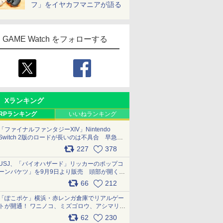
フ」をイヤカフマニアが語る
GAME Watch をフォローする
Xランキング
RPランキング
いいねランキング
「ファイナルファンタジーXIV」Nintendo
Switch 2版のロードが長いのは不具合 早急に
アップデートできるよう対応中
227
378
pic.x.com/s9S3nRCAGa
USJ、「バイオハザード」リッカーのポップコ
ーンバケツ」を9月9日より販売 頭部が開く仕
組み。味は恐怖を堪のう「味噌フレーバー」
66
212
pic.x.com/81MuXGahVM
「ぽこポケ」横浜・赤レンガ倉庫でリアルゲー
トが開通！ ワニノコ、ミズゴロウ、アシマリ登
場シーンをレポート pic.x.com/LDgEByVl6D
62
230