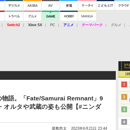
Switch2
Xbox SX
PC
アニメ
テーマパーク
グルメ
 Vita
3DS
アーケード
VR
1
語。「Fate/Samurai Remnant」9
ヌ・オルタや武蔵の姿も公開【#ニンダ
屋敷悠太
2023年6月21日 23:44