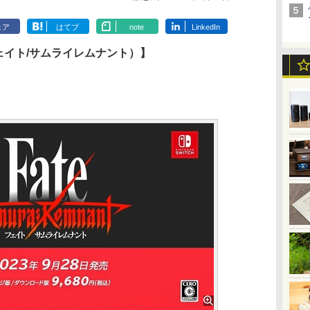
ェア
はてブ
note
LinkedIn
nt（フェイト/サムライレムナント）】