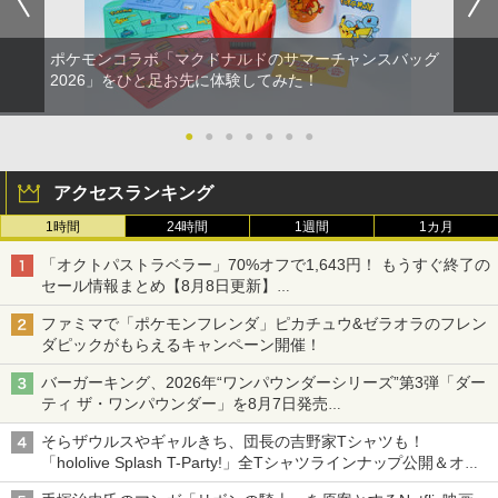
ポケモンコラボ「マクドナルドのサマーチャンスバッグ
2026」をひと足お先に体験してみた！
●
●
●
●
●
●
●
アクセスランキング
1時間
24時間
1週間
1カ月
「オクトパストラベラー」70%オフで1,643円！ もうすぐ終了の
セール情報まとめ【8月8日更新】
ニンテンドーeショップでは「大神 絶景版」が67%オフで990円
ファミマで「ポケモンフレンダ」ピカチュウ&ゼラオラのフレン
ダピックがもらえるキャンペーン開催！
バーガーキング、2026年“ワンパウンダーシリーズ”第3弾「ダー
ティ ザ・ワンパウンダー」を8月7日発売
「特製ガーリックマヨソース」を使用した超大型チーズバーガー
そらザウルスやギャルきち、団長の吉野家Tシャツも！
「hololive Splash T-Party!」全Tシャツラインナップ公開＆オン
ライン販売開始