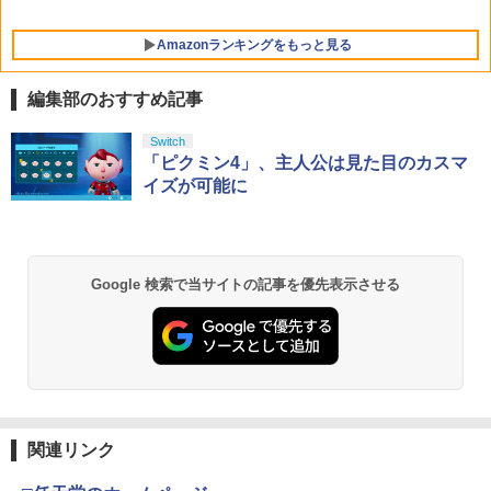
Amazonランキングをもっと見る
編集部のおすすめ記事
劇場版「鬼滅の刃」無限城編 第一章 猗
Switch
1
窩座再来 通常版 [Blu-ray]
「ピクミン4」、主人公は見た目のカスマ
イズが可能に
￥3,982
Google 検索で当サイトの記事を優先表示させる
劇場版「鬼滅の刃」無限城編 第一章 猗
2
窩座再来 通常版 [DVD]
￥3,523
関連リンク
【Amazon.co.jp限定】劇場版モノノ怪
3
第三章 蛇神 (Amazon.co.jp限定オリジ
ナル三方背収納ケース付きコレクション)