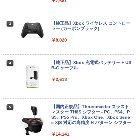
￥3,980
￥7,681
￥7,710
￥7,286
PS Vita 2000 アナログスティック・スラ
3
バイオハザード:デスアイランド スペシ
3
イドパッド修理用基板 部品 パーツ L R
ャル・プライス【Blu-ray】 [ 羽住英一郎
互換 黒 ブラック オリジナルウエス スラ
【中古】PS5ソフト ドラゴンクエストVII
【純正品】Xbox ワイヤレス コントロー
ELDEN RING Tarnished Edition 【Swit
]
3
3
3
イドパッド
Reimagined
ラー (カーボンブラック)
ch2】 POT-P-AAF6C
Nintendo Switch 2(日本語・国内専用)
【純正品】ディスクドライブ(CFI-ZDD1
3
3
￥1,369
J) PlayStation 5
￥750
￥4,320
￥8,020
￥7,757
￥55,491
￥11,980
新劇場版銀魂 -吉原大炎上ー (通常版)【B
4
【中古】桃太郎電鉄15 五大ボンビー登
【純正品】Xbox 充電式バッテリー + US
4
lu-ray】 [ 杉田智和 ]
4
【特典】ドラゴンズドグマ 2：ダークア
場!の巻
任天堂 スーパー マリオパーティ ジャン
B-C ケーブル
4
4
リズン PS5版(【早期購入封入特典】D
【純正品】DualSense ワイヤレスコン
ボリー Nintendo Switch 2 Edition + ジ
ニンテンドープリペイド番号 9000円|オ
4
￥4,118
4
Lコード)
トローラー ミッドナイト ブラック(CFI-
ャンボリーTV【Switch 2】 NXSPA7HL
￥857
ンラインコード版
￥2,618
ZCT2J01)
B [NXSPA7HLB]
￥5,090
￥9,000
￥10,737
￥7,930
アニプレックス ブルーレイディスク
5
【中古】Nintendo リングフィット アド
【国内正規品】Thrustmaster スラスト
5
劇場版「鬼滅の刃」無限列車編 通常版
5
ベンチャー [Nintendo Switch]【府中
シティーズ：スカイライン リマスター
マスター TH8S シフター - PC、PS4、P
ニンテンドープリペイド番号 5000円|オ
5
5
ル・シーニュ】保証期間1週間
ジャパン・スペシャル・エディション
【純正品】DualSense ワイヤレスコン
S5、PS5 Pro、Xbox One、Xbox Serie
スーパー マリオパーティ ジャンボリー
ンラインコード版
5
￥4,400
5
トローラー(CFI-ZCT2J)
s X|S 対応の高精度 H パターン シフター
Nintendo Switch 2 Edition ＋ ジャンボ
￥1,200
リーTV 【Switch2】 NXS-P-A7HLB
￥5,591
￥5,000
￥10,737
￥14,141
￥8,170