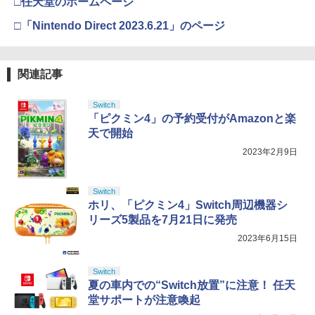
□任天堂のホームページ
(オリジナル特典:オリジナル巾着＋メー
カー特典:【坤と離】二振りの剣、十翼よ
□「Nintendo Direct 2023.6.21」のページ
り来たる！スタジオ描き下ろしイラスト
ボード付) [Blu-ray]
￥10,780
関連記事
Switch
「ピクミン4」の予約受付がAmazonと楽
劇場版「鬼滅の刃」無限城編 第一章 猗
4
天で開始
窩座再来 完全生産限定版 [Blu-ray]
2023年2月9日
￥8,698
Switch
ホリ、「ピクミン4」Switch周辺機器シ
リーズ5製品を7月21日に発売
【Amazon.co.jp限定】劇場版モノノ怪
5
第三章 蛇神 (オリジナル特典:オリジナル
2023年6月15日
巾着＋メーカー特典:【坤と離】二振りの
剣、十翼より来たる！スタジオ描き下ろ
しイラストボード付) [DVD]
Switch
夏の車内での“Switch放置”に注意！ 任天
￥8,800
堂サポートが注意喚起