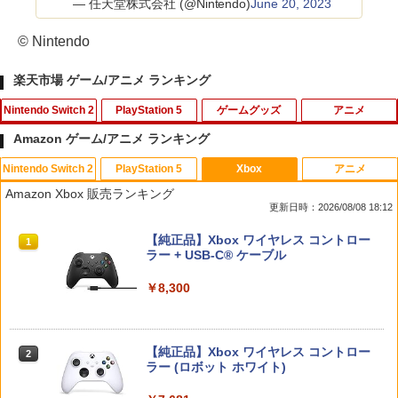
— 任天堂株式会社 (@Nintendo)
June 20, 2023
© Nintendo
楽天市場 ゲーム/アニメ ランキング
Nintendo Switch 2
PlayStation 5
ゲームグッズ
アニメ
Amazon ゲーム/アニメ ランキング
Nintendo Switch 2
PlayStation 5
Xbox
アニメ
【特典】ドラゴンクエストモンスターズ
【中古】PS5龍が如く8外伝 Pirates i
【中古】グランド・セフト・オートV
バイオハザード:ヴェンデッタ スペシャ
1
1
1
1
Amazon Xbox 販売ランキング
4 枯れ木の国のビアンカ・フローラ S
n Hawaii
【CEROレーティング「Z」】 - PS3
ル・プライス【Blu-ray】 [ ケビン・ドー
更新日時：2026/08/08 18:12
witch2版(【早期購入封入特典】冒険ス
マン ]
タートダッシュセット)
￥1,989
￥446
スプラトゥーン レイダース|オンライン
PlayStation 5 デジタル・エディション
【純正品】Xbox ワイヤレス コントロー
1
1
1
￥1,369
コード版
日本語専用 Console Language: Japan
ラー + USB-C® ケーブル
￥7,623
ese only (CFI-2200B01)
￥5,832
￥8,300
￥55,000
ソニー・インタラクティブエンタテイン
【中古】WinningPost 4
バイオハザード:インフィニット ダーク
2
2
2
メント 【PS5】Marvel’s Spider-Man 2
任天堂 【Switch2】ゼルダの伝説 ブレス
ネス スペシャル・プライス【Blu-ray】 [
2
通常版 [ECJS-00035 PS5 マーベルス
オブ ザ ワイルド Nintendo Switch 2 Ed
株式会社カプコン ]
￥549
パイダーマン2 ツウジョウ]【MARVELC
【純正品】Xbox ワイヤレス コントロー
ition [NXS-P-AAAAH NSW2 ゼルダノデ
2
スプラトゥーン レイダース -Switch2
orner】
Beast of Reincarnation -PS5 【特典】
ラー (ロボット ホワイト)
2
ンセツ ブレス オブ ザ ワイルド]
2
￥1,369
プロダクトコード 封入
￥6,446