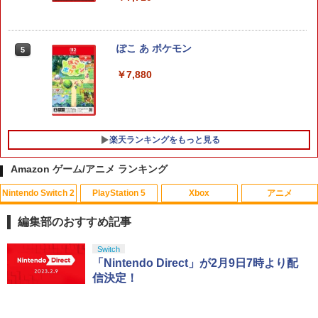
ぽこ あ ポケモン
5
￥7,880
楽天ランキングをもっと見る
Amazon ゲーム/アニメ ランキング
Nintendo Switch 2
PlayStation 5
Xbox
アニメ
[メール便OK]【新品】【PS5】MotoGP
【中古】 ソニーミュージックマーケティ
1
1
24［PS5版］[在庫品]
ング ひだまりスケッチ× 1 完全生産限定
編集部のおすすめ記事
版 / アニプレックス [Blu-ray]【メール便
送料無料】【最短翌日配達対応】
￥920
スプラトゥーン レイダース|オンライン
PlayStation 5 デジタル・エディション
【純正品】Xbox ワイヤレス コントロー
【Amazon.co.jp限定】劇場版モノノ怪
Switch
1
1
1
1
コード版
日本語専用 Console Language: Japan
ラー + USB-C® ケーブル
第三章 蛇神 (Amazon.co.jp限定オリジ
「Nintendo Direct」が2月9日7時より配
￥296
ese only (CFI-2200B01)
ナル三方背収納ケース付きコレクション)
信決定！
(オリジナル特典:オリジナル巾着＋メー
￥5,832
￥8,300
カー特典:【坤と離】二振りの剣、十翼よ
￥55,000
【中古】Stellar Bladeソフト:プレイス
2
り来たる！スタジオ描き下ろしイラスト
テーション5ソフト／アクション・ゲー
劇場版「鬼滅の刃」無限城編 第一章 猗
2