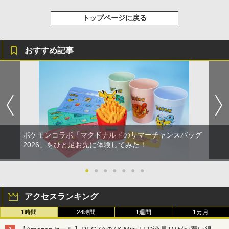
トップページに戻る
おすすめ記事
ポケモンコラボ「マクドナルドのサマーチャンスバッグ
2026」をひと足お先に体験してみた！
●
●
●
●
●
●
●
アクセスランキング
1時間
24時間
1週間
1カ月