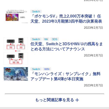
￥8,698
始日：2026年11月19日) 【初回購入封入
【純正品】DualSense ワイヤレスコン
ラー (カーボンブラック)
ンラインコード版
5
特典】：ヴィンテージ・バイスシティパ
￥11,000
トローラー(CFI-ZCT2J)
ック
￥8,020
Switch
￥5,000
￥10,737
「ポケモンSV」売上2,000万本突破！ 任
￥9,800
天堂、2023年3月期第3四半期の決算発表
【Amazon.co.jp限定】劇場版モノノ怪
5
BLEACH 千年血戦篇 4 (完全生産限定版)
5
第三章 蛇神 (オリジナル特典:オリジナル
【Blu-ray】 [ 久保帯人 ]
2023年2月7日
巾着＋メーカー特典:【坤と離】二振りの
剣、十翼より来たる！スタジオ描き下ろ
￥17,160
しイラストボード付) [DVD]
Switch
Wii
3DS
任天堂、Switchと3DSやWii Uの残高をま
￥8,800
とめる方法についてアナウンス
2023年2月7日
Switch
WIN
「モンハンライズ：サンブレイク」無料
アップデート第4弾が本日実施
2023年2月7日
もっと関連記事を見る