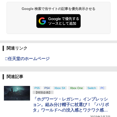
ボード付) [Blu-ray]
ム
窩座再来(通常版)【Blu-ray】 [ 吾峠呼世
Xbox プリペイドカード 5,000円 デジタ
晴 ]
2
Google 検索で当サイトの記事を優先表示させる
￥10,780
スプラトゥーン レイダース -Switch2
Beast of Reincarnation -PS5 【特典】
ルコード 【旧 Xbox ギフトカード】 [オ
2
￥4,690
2
プロダクトコード 封入
ンラインコード]
￥3,960
￥6,455
￥7,286
￥5,000
劇場版「鬼滅の刃」無限城編 第一章 猗
2
【あみあみ限定特典】【特典】PS5 機動
3
窩座再来 通常版 [Blu-ray]
警察パトレイバー the Case Files[グッ
【楽天ブックス限定連動購入特典+楽天
3
ドスマイルカンパニー]《08月予約》
ブックス限定先着特典+他】ゴールデン
￥3,964
【純正品】Xbox ワイヤレス コントロー
カムイ 第十六巻(初回限定版)【Blu-ra
3
関連リンク
Nintendo Switch 2(日本語・国内専用)
【純正品】ディスクドライブ(CFI-ZDD1
3
ラー (ロボット ホワイト)
3
y】(キャラファインボード+キャスト複
￥5,970
J) PlayStation 5
製サイン入り複製原画セット+原作者・
￥55,871
□任天堂のホームページ
野田サトル描き下ろし最終章OP／ED絵
￥7,681
￥11,849
コンテ+他) [ 野田サトル ]
劇場版「鬼滅の刃」無限城編 第一章 猗
3
(PS5)Beast of Reincarnation(新品)(封
4
窩座再来 通常版 [DVD]
￥8,580
入特典付き)
関連記事
【純正品】Xbox 充電式バッテリー + US
4
￥3,523
【純正品】DualSense ワイヤレスコン
B-C ケーブル
ニンテンドープリペイド番号 9000円|オ
4
￥8,190
4
トローラー ミッドナイト ブラック(CFI-
ンラインコード版
PS5
PS4
Xbox SX
Xbox One
Switch
PC
ZCT2J01)
【楽天ブックス限定配送BOX】【楽天ブ
￥2,618
4
【特別企画】
ックス限定先着特典+先着特典】劇場版
￥9,000
「ホグワーツ・レガシー」インプレッシ
￥10,737
「鬼滅の刃」無限城編 第一章 猗窩座再
劇場版「鬼滅の刃」無限城編 第一章 猗
ョン。組み分け帽子に杖選び！ 「ハリポ
4
来(完全生産限定版)【Blu-ray】(かるた
【初回特典】グランド・セフト・オート
5
窩座再来 完全生産限定版 [Blu-ray]
+イベント抽選権+描き下ろし色紙) [ 吾峠
タ」ワールドへの没入感とワクワク感が
VI [PS5ソフト] (コードインボックス版、
呼世晴 ]
配送日：2026年11月12日～、プレイ開
【純正品】Xbox ワイヤレス コントロー
唯一無二
ニンテンドープリペイド番号 5000円|オ
5
5
2023年2月7日