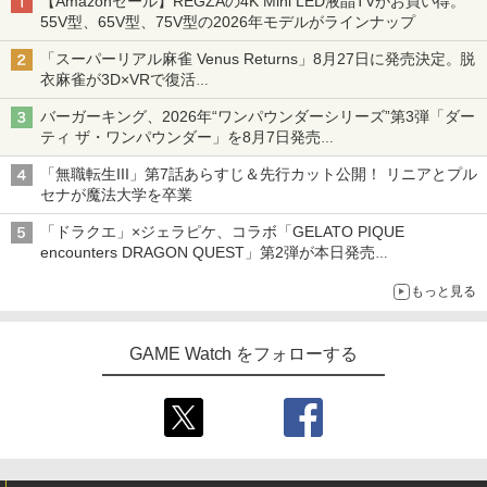
【Amazonセール】REGZAの4K Mini LED液晶TVがお買い得。
55V型、65V型、75V型の2026年モデルがラインナップ
「スーパーリアル麻雀 Venus Returns」8月27日に発売決定。脱
衣麻雀が3D×VRで復活
発売から2週間は20%オフになるセールが実施
バーガーキング、2026年“ワンパウンダーシリーズ”第3弾「ダー
ティ ザ・ワンパウンダー」を8月7日発売
「特製ガーリックマヨソース」を使用した超大型チーズバーガー
「無職転生III」第7話あらすじ＆先行カット公開！ リニアとプル
セナが魔法大学を卒業
「ドラクエ」×ジェラピケ、コラボ「GELATO PIQUE
encounters DRAGON QUEST」第2弾が本日発売
アイスカップに入ったスライムやわたぼう、ベビーサタンなどが
もっと見る
オリジナルアートで登場
GAME Watch をフォローする