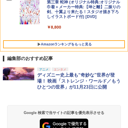
第三章 蛇神 (オリジナル特典:オリジナル
巾着＋メーカー特典:【坤と離】二振りの
剣、十翼より来たる！スタジオ描き下ろ
【送料無料】【PS5/PS5 Slim/PS5 Pro対
5
しイラストボード付) [DVD]
応】PS5 Slim 横置きスタンド 放熱改善
転倒防止 地震対策 傷付き防止 新型PS5
￥8,800
スタンド PS5/PS5 スリム 通常版とデジ
タル版両対応 PS5周辺機器
￥3,576
Amazonランキングをもっと見る
編集部のおすすめ記事
アニメ
エンタメ
ディズニー史上最も“奇妙な”世界が登
場！ 映画「ストレンジ・ワールド／もう
ひとつの世界」が11月23日に公開
Google 検索で当サイトの記事を優先表示させる