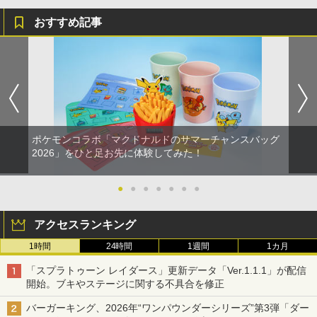
おすすめ記事
ポケモンコラボ「マクドナルドのサマーチャンスバッグ
2026」をひと足お先に体験してみた！
●
●
●
●
●
●
●
アクセスランキング
1時間
24時間
1週間
1カ月
「スプラトゥーン レイダース」更新データ「Ver.1.1.1」が配信
開始。ブキやステージに関する不具合を修正
バーガーキング、2026年“ワンパウンダーシリーズ”第3弾「ダー