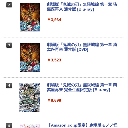
器】【PS5-CFI-2XXXシリーズ専用（通
￥7,286
￥5,000
￥7,620
劇場版「鬼滅の刃」無限城編 第一章 猗
常版/デジタル・エディション）】
2
窩座再来 通常版 [Blu-ray]
￥843
機動戦士ガンダム 閃光のハサウェイ(4K
3
￥1,600
ULTRA HD Blu-ray)【4K ULTRA HD】 [
￥3,964
小野賢章 ]
【純正品】Xbox ワイヤレス コントロー
空の軌跡 the 2nd Nintendo Switch 2 E
3
3
Nintendo Switch 2(日本語・国内専用)
【純正品】ディスクドライブ(CFI-ZDD1
3
ラー (ロボット ホワイト)
3
dition 通常版 【Switch2】 NXS-P-BTW
J) PlayStation 5
MC
￥5,601
￥55,871
【8/4-11 当店P5倍!&マラソン!】PS5 縦
￥7,681
3
【セット商品】Minecraft ぷっくりっ
4
￥11,849
置き スタンド 転倒防止 地震対策 傷付き
￥7,696
たいシール クリーパー＆エンダーマン
劇場版「鬼滅の刃」無限城編 第一章 猗
3
防止 放熱改善 簡単取り付け Ps5 Slim/P
+ Minecraft ぷっくりったいシール モ
窩座再来 通常版 [DVD]
s5 Pro/Ps5 対応 プレイステーション5 P
舞台「忍たま乱太郎」～みんなニコニ
4
チーフ
layStation 5
コ、はい、どうぞ!の段～【Blu-ray】 [
【純正品】Xbox 充電式バッテリー + US
4
￥3,523
【純正品】DualSense ワイヤレスコン
早川維織 ]
B-C ケーブル
ニンテンドープリペイド番号 9000円|オ
4
【新品】Switch2 ゲームソフト ゼルダの
4
4
￥1,210
￥1,698
トローラー ミッドナイト ブラック(CFI-
ンラインコード版
伝説 ブレス オブ ザ ワイルド Nintendo
ZCT2J01)
Switch 2 Edition
￥8,580
￥2,618
￥9,000
￥10,737
￥8,000
NewスーパーマリオブラザーズWii ノコ
劇場版「鬼滅の刃」無限城編 第一章 猗
5
4
【レビュー評価上昇中】 新型 PS5 Slim /
4
ノコエアホッケー
窩座再来 完全生産限定版 [Blu-ray]
PS5 Pro 冷却ファン PS5スリム用 冷却
劇場版「鬼滅の刃」無限城編 第一章 猗
5
ファン 自動温度検出 3段階風速調整 LED
【純正品】Xbox ワイヤレス コントロー
窩座再来(完全生産限定版)【Blu-ray】 [
ニンテンドープリペイド番号 5000円|オ
5
5
￥1,254
￥8,698
ライト USB付き 低騒音 急速冷却 放熱
【純正品】DualSense ワイヤレスコン
ラー (カーボンブラック)
吾峠呼世晴 ]
ンラインコード版
5
ELDEN RING Tarnished Edition Swit
5
プレステ5スリム用 ディスク/デジタル版
トローラー(CFI-ZCT2J)
ch2版
対応 PS5 周辺機器 PS5 Pro 新型PS5
￥8,020
￥8,690
￥5,000
￥10,737
￥8,298
￥2,580
【Amazon.co.jp限定】劇場版モノノ怪
5