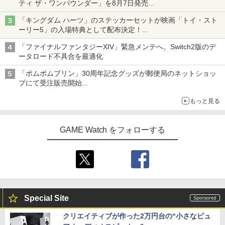
ティ ザ・ワンパウンダー」を8月7日発売
「特製ガーリックマヨソース」を使用した超大型チーズバーガー
「キングダム ハーツ」のステッカーセットが映画「トイ・スト
ーリー5」の入場特典として配布決定！
本日8月7日より先着・数量限定で配布
「ファイナルファンタジーXIV」緊急メンテへ。Switch2版のデ
ータロード不具合を最適化
「ポムポムプリン」30周年記念グッズが郵便局のネットショッ
プにて受注販売開始
「おもちもちもちクッション」など今年だけの限定商品が登場
もっと見る
GAME Watch をフォローする
Special Site
クリエイティブが作った2万円台の“小さなピュ