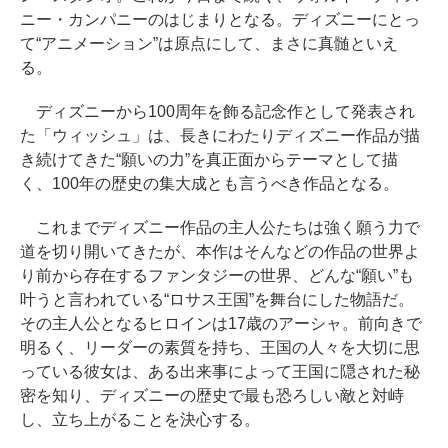
ニー・カンパニーのはじまりとなる。ディズニーにとっ
て“アニメーション”は原点にして、まさに真髄といえ
る。
ディズニーから100周年を飾る記念作として発表され
た「ウィッシュ」は、長きにわたりディズニー作品が描
き続けてきた“願いの力”を真正面からテーマとして描
く、100年の歴史の集大成とも言うべき作品となる。
これまでディズニー作品の主人公たちは強く願う力で
道を切り開いてきたが、本作はそんなどの作品の世界よ
り前から存在するファンタジーの世界、どんな“願い”も
叶うと言われている“ロサス王国”を舞台にした物語だ。
その主人公となるヒロインは17歳のアーシャ。前向きで
明るく、リーダーの素質を持ち、王国の人々を大切に思
っている彼女は、ある出来事によって王国に隠された秘
密を知り、ディズニーの歴史で最も恐ろしい敵と対峙
し、立ち上がることを決心する。