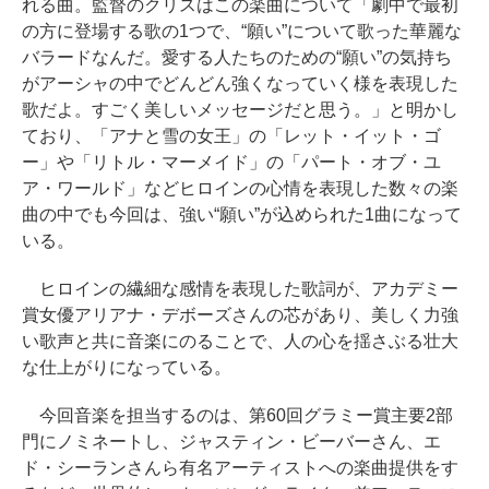
れる曲。監督のクリスはこの楽曲について「劇中で最初
の方に登場する歌の1つで、“願い”について歌った華麗な
バラードなんだ。愛する人たちのための“願い”の気持ち
がアーシャの中でどんどん強くなっていく様を表現した
歌だよ。すごく美しいメッセージだと思う。」と明かし
ており、「アナと雪の女王」の「レット・イット・ゴ
ー」や「リトル・マーメイド」の「パート・オブ・ユ
ア・ワールド」などヒロインの心情を表現した数々の楽
曲の中でも今回は、強い“願い”が込められた1曲になって
いる。
ヒロインの繊細な感情を表現した歌詞が、アカデミー
賞女優アリアナ・デボーズさんの芯があり、美しく力強
い歌声と共に音楽にのることで、人の心を揺さぶる壮大
な仕上がりになっている。
今回音楽を担当するのは、第60回グラミー賞主要2部
門にノミネートし、ジャスティン・ビーバーさん、エ
ド・シーランさんら有名アーティストへの楽曲提供をす