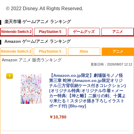
© 2022 Disney. All Rights Reserved.
楽天市場 ゲーム/アニメ ランキング
Nintendo Switch 2
PlayStation 5
ゲームグッズ
アニメ
Amazon ゲーム/アニメ ランキング
Nintendo Switch 2
PlayStation 5
Xbox
アニメ
任天堂 【Switch2】スーパーマリオブラ
PS5 縦置きスタンド PlayStation5 / PS5
【中古】マリオパーティDS
【お買い物マラソン！ポイント5倍★8/1
1
1
1
1
Amazon アニメ 販売ランキング
ザーズ ワンダー Nintendo Switch 2 Edi
Slim / PS5 Pro 用 縦置き スタンド 円形
1 01：59まで】 0174 中古BD＃ 魔法少
更新日時：2026/08/07 12:12
tion ＋ みんなでリンリンパーク [NXS-P
安定感UP ブラック ブルー シルバー グ
女まどか☆マギカ ポータブル スペシャ
￥251
-AQMXB NSW2 ス-パ-マリオブラザ-ズ
レー ゲームアクセサリー ◇ALW-P5216
ル映像収録 Blu-rayDisc
スプラトゥーン レイダース|オンライン
PlayStation 5 デジタル・エディション
【純正品】Xbox ワイヤレス コントロー
【Amazon.co.jp限定】劇場版モノノ怪
ワンダ- ミンナデリンリンパ-ク]
【メール便】 | プレーステーション プレ
1
1
1
1
コード版
日本語専用 Console Language: Japan
ラー + USB-C® ケーブル
第三章 蛇神 (Amazon.co.jp限定オリジ
イステーション プレステ プレステ5 プレ
￥550
ese only (CFI-2200B01)
ナル三方背収納ケース付きコレクション)
イステーション5 スタンド 収納
￥7,570
(オリジナル特典:オリジナル巾着＋メー
￥5,832
￥8,300
【中古】ガンダムアサルトサヴァイブ P
カー特典:【坤と離】二振りの剣、十翼よ
2
￥55,000
￥1,380
SP the Best
り来たる！スタジオ描き下ろしイラスト
真奈美&ナミ スプライト【Blu-ray】 [ 有
2
ボード付) [Blu-ray]
コナミデジタルエンタテインメント 【S
村しのぶ ]
2
￥406
Xbox プリペイドカード 5,000円 デジタ
witch】パワフルプロ野球2026-2027 [H
2
￥10,780
スプラトゥーン レイダース -Switch2
Beast of Reincarnation -PS5 【特典】
ルコード 【旧 Xbox ギフトカード】 [オ
2
AC-P-BQPYA NSW パワフルプロヤキュ
PS5（CFI-2000）用 ホコリキャッチャ
2
￥4,400
2
プロダクトコード 封入
ンラインコード]
ウ 2026-2027]
ーII（ブラック） ANS-PSV031BK GA45
￥6,455
73201420831 アンサー【ゲーム周辺機
【中古】【PS4】ファークライ5
3