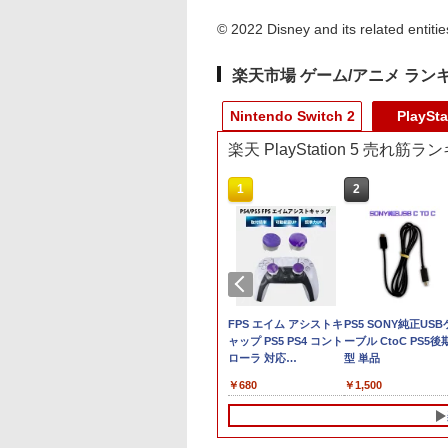
© 2022 Disney and its related entitie
楽天市場 ゲーム/アニメ ラン
Nintendo Switch 2
PlaySta
楽天 PlayStation 5 売れ筋
10
10
1
1
2
2
郎電鉄2 ～あなた
店独自で＋P10倍
【特典】Nintendo
【当店独自で＋P10倍
スプラトゥーン レイダ
FPS エイム アシストキ
【当店独自で＋P10
PS5 SONY純正USB
も きっとある～
エントリー】【中
Switch 2 鬼武者 Way
★要エントリー】【中
ース [Nintendo
ャップ PS5 PS4 コント
★要エントリー】【
ーブル CtoC PS5後
tendo Switch 2
PS5] SILENT
of the Sword[カプコ
古】[PS5] SILENT
Switch 2 専用] 任天堂
ローラ 対応
古】[Switch2] ドン
型 単品
ition 東日本編＋西
LL f(サイレントヒル
ン]【送料無料】《09月
HILL 2(サイレントヒル
[ラッピング不可]
Playstation プレイス
ーコング バナンザ
081
680
￥8,090
￥4,880
￥6,550
￥680
￥6,680
￥1,500
編
) コナミデジタル
予約》
2) コナミデジタルエン
テーション 対戦 APEX
(Donkey Kong
タテインメント
タテインメント
cod フォトナ FPSフリ
Bananza) 任天堂
250925)
(20241008)
ーク カバー 可動域アッ
(20250717)
プ ゲーム パープル オ