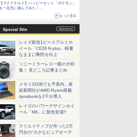
【マクドナルド】ハッピーセット「ポケモン」
を一足先に遊んでみた！
30周年を記念して30種類のポケモンがおもちゃ
もっと見る
で登場
Special Site
レイズ鍛造1ピースアルミホ
イール「CE28 N-plus」軽量
なままに剛性を向上
ソニーミラーレス一眼の大特
集！ 見どころ記事まとめ
メモリ32GBでも予算内。産
経新聞社がAMD Ryzen搭載
dynabookを2千台導入
レイズのパワーデザインホイ
ール「M6」に新色登場!!
クリエイティブが作った2万
円台の“小さなピュアオーデ