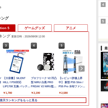
s
キング
tion 5
ゲームグッズ
アニメ
ランキング
更新日時：2026/08/08 12:00
3
3
4
4
5
5
6
6
最
倍
ケ
任天堂 【Switch2】ス
【大容量】SILENT
【ダイヤ・プラチナ会
プロフリーク V2 凹凸
Nintendo Switch 2 ゼ
【レビュー評価上昇
【楽天ブック
＼10％OFF
中
期
プラトゥーン レイダー
HILL f PS5対応
員様限定！エントリー
型 NIRU 白黒 PRO
ノブレイド ディフィニ
中】 新型 PS5 Slim /
典+特典】真
PS5用 冷却
キ
ス [BEE-P-AADLA
LIP1708 互換 バッテリ
でポイント10倍！】
FREAK V2 NIRU監修
ティブ・エディション
PS5 Pro 冷却ファン
2 with 猛将伝
リングファン
NSW2 スプラトゥ-ン
ー【PSE基準検品】ワ
【メール便発送】【新
モデル PS5 PS4 NS
Nintendo Switch 2
PS5スリム用 冷却ファ
Remastered
USBクーラー
￥6,700
￥1,780
￥6,750
￥2,190
￥6,820
￥2,580
￥7,480
￥2,680
レイダ-ス]
イヤレスコントローラ
品】任天堂 Nintendo
pro凸型凹型 FPS 無段
Edition[任天堂]【送料
ン 自動温度検出 3段階
版(呂布のマ
自動冷却ファ
ー SONY対応 ロワジャ
Switch 2 ゲームソフト
階高さ調節 profreek
無料】《発売済・在庫
風速調整 LEDライト
+【早期購入
ァン 急速冷却
楽天ランキングをもっと見る
パン アストロボット
スプラトゥーン レイダ
PS4 PS5 nintendo
品》
USB付き 低騒音 急速
「赤兎鐙『真
着簡単 排熱 
Destiny 2
ース
switchプロコン対応
冷却 放熱 プレステ5ス
双2』レトロ
USBポート 