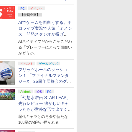
てみた
PC
イベント
【特別企画】
AIでゲームを面白くする。ホ
ロライブ実況で人気「ミメシ
ス」開発スタジオが掲げ
る“AI活用の信念”とは？【講
AIネイティブだからこそこだわ
演レポート】
る「プレーヤーにとって面白い
かどうか」
イベント
ゲームグッズ
ブリッツボールのクッショ
ン！ 「ファイナルファンタ
ジーX」25周年展覧会のグッ
ズ情報が公開
Android
iOS
PC
「幻想水滸伝 STAR LEAP」
先行レビュー 懐かしいキャ
ラたちが意外な形で出てくる
シリーズ完全新作！
歴代キャラとの再会や新たな
108星の物語が描かれる