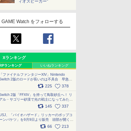
ィオスピーカー”
GAME Watch をフォローする
Xランキング
RPランキング
いいねランキング
「ファイナルファンタジーXIV」Nintendo
Switch 2版のロードが長いのは不具合 早急に
アップデートできるよう対応中
225
378
pic.x.com/s9S3nRCAGa
Switch 2版「FFXIV」を持って鳥取砂丘へ！ リ
アル・サゴリー砂漠で光の戦士になってみた
pic.x.com/qyOfL2uv1n
145
337
USJ、「バイオハザード」リッカーのポップコ
ーンバケツ」を9月9日より販売 頭部が開く仕
組み。味は恐怖を堪のう「味噌フレーバー」
66
213
pic.x.com/81MuXGahVM