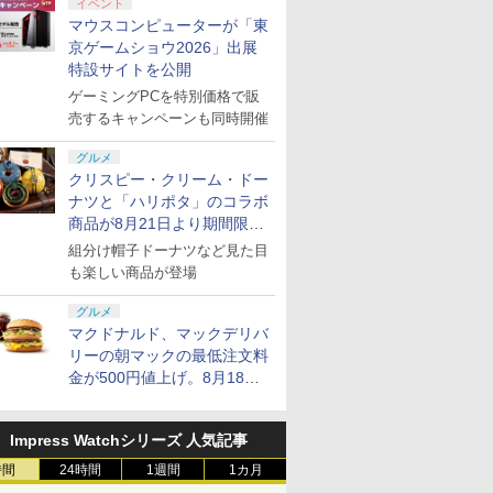
イベント
マウスコンピューターが「東
京ゲームショウ2026」出展
特設サイトを公開
ゲーミングPCを特別価格で販
売するキャンペーンも同時開催
グルメ
クリスピー・クリーム・ドー
ナツと「ハリポタ」のコラボ
商品が8月21日より期間限定
で発売
組分け帽子ドーナツなど見た目
も楽しい商品が登場
グルメ
マクドナルド、マックデリバ
リーの朝マックの最低注文料
金が500円値上げ。8月18日
より1,500円から受付
Impress Watchシリーズ 人気記事
時間
24時間
1週間
1カ月