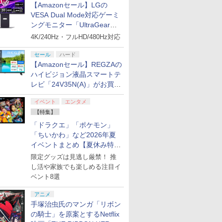
【Amazonセール】LGの
イステーシ
対策 ソフト収納 冷却台
VESA Dual Mode対応ゲーミ
ィスク版
静音
7
2
8
9
3
10
両方に対
ングモニター「UltraGear
27G850A-B」がお買い得！
4K/240Hz・フルHD/480Hz対応
セール
ハード
7
7
7
7
【Amazonセール】REGZAの
8
8
8
8
9
9
9
9
10
10
10
10
ハイビジョン液晶スマートテ
レビ「24V35N(A)」がお買い
郎伝説外伝
ス限定先
【楽天ブックス限定先
送料無料【BRICK game テトリ
【楽天ブックス限定先
THE IDOLM@STER
[Switch 2] ぽこ あ ポ
【楽天ブッ
得！
特典】新劇
着特典+先着特典】『映
ス ビッグ ゲーム機】ゲームウォッ
着特典+先着特典】パプ
765 MILLIONSTARS
ンションパス（ダウンロー
着特典+先
イベント
エンタメ
原大炎上
画 ラブライブ！蓮ノ空
チ ゲーム レトロゲーム 景品 粗
リカ 4K UHD ＋ ブルー
HOTCHPOTCH
※3,200ポイントまでご利
【数量限定
【特集】
限定版)
女学院スクールアイド
品 携帯 暇つぶし 液晶 高齢者
レイ セット【4K
FESTIV@L!! 2 LIVE
劇場版銀魂
￥11,000
￥1,680
￥12,980
￥14,080
￥4,400
￥14,850
(アニメ描
ルクラブ Bloom
単純 簡単 シンプル 単3電池 ミニ
ULTRA HD】(シリアル
Blu-ray (通常版DAY1)
上ー (完全
「ドラクエ」「ポケモン」
プリペイ
ション ス
 Elite
ライブ！蓮
ぽこ あ ポケモン エキ
PlayStation 5 デジタ
GameSir G7 HE 有線
劇場版「鬼滅の刃」無
ニンテンドープリペイ
プレイステーション ス
HyperX Clutch
【Amazon.co.jp限
ニンテンドープリペイ
プレイステーション ス
GameSir G7 SE 有線
ヤマトよ永遠に
ニンテンド
【Amazon.
8BitDo M
【Amazon.
スト使用
Garden Party』(特装
ゲーム 大きい GAME ポータブ
ナンバー入りA5キャラ
【Blu-ray】 [ ミリオン
【Blu-ray
「ちいかわ」など2026年夏
円|オンラ
,000円|
コントロー
クールア
スパンションパス|オン
ル・エディション 日本
ゲームコントローラー
限城編 第一章 猗窩座再
ド番号 500円|オンライ
トアチケット 3,000円|
Gladiate Xbox公式ラ
定】劇場版モノノ怪 第
ド番号 2000円|オンラ
トアチケット 15,000円
ゲームコントローラー
REBEL3199 7 [Blu-
ド番号 30
定】 Logic
ーズX | S
定】劇場版
(神威・阿
限定版)【Blu-ray】(描
ル ボケ防止 携帯ゲーム レトロゲ
ファイングラフ+生フィ
ライブ! ]
B5 角背上
イベントまとめ【夏休み特
ード版
 Core
loom
ラインコード版
語専用 (CFI-2200B01)
XBOX Series X|S
来 完全生産限定版
ンコード版
オンラインコード版
イセンス ゲーミング コ
三章 蛇神 (オリジナル
インコード版
|オンラインコード版
XBOX Series X|S
ray]
インコード
コン G92
One、およ
ヤバイやつ」
ろしミニ
き下ろしイラスト
ーム ブロックくずし
ルム) [ 筒井康隆 ]
テブック)
集】
ワイト)
y』Blu-
+ ディスクドライブ
XBOX One Windows
[DVD]
限定グッズは見逃し厳禁！ 推
ントローラー 有線 日本
特典:オリジナル巾着＋
XBOX One Windows
リスモ7 Fo
の有線コン
ray（Amaz
) [ 杉
(DOLLCHESTRA)使用
おろしイラ
￥4,400
￥66,980
￥7,999
￥7,828
￥500
￥3,000
￥4,980
￥9,900
￥2,000
￥15,000
￥6,499
￥8,760
￥3,000
￥38,800
￥4,590
￥8,800
定版）
(CFI-ZDD1J) セット
10/11用 PCコントロー
正規代理店品 6L366AA
メーカー特典:【坤と
10/11用 PCコントロー
Horizon 6
6ボタンレイ
典：Blu-
B2布ポスター+2L判ブ
ートバッグ
し活や家族でも楽しめる注目イ
ラーゲームパッド ホー
離】二振りの剣、十翼
ラーゲームパッド ホー
式にライセ
ース） [Blu
ロマイド+Bloom
兎)+描き
ベント8選
ル効果スティック付き
より来たる！スタジオ
ルエフェクトスティッ
います
Garden Partyパンフレ
ャラステッカ
ビデオゲームコントロ
描き下ろしイラストボ
クと3.5mmオーディオ
ット風ビジュアルシー
智和 ]
アニメ
ーラー（ブラック）
ード付) [Blu-ray]
ジャック付き
ト)
手塚治虫氏のマンガ「リボン
の騎士」を原案とするNetflix