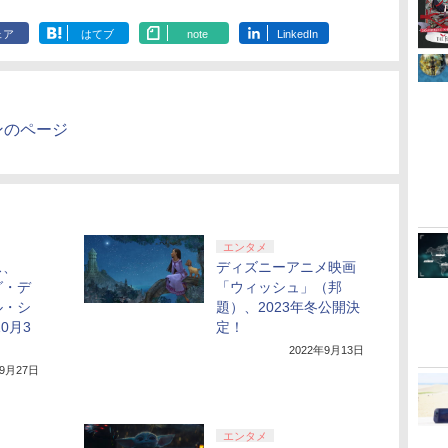
しイラストボード付)
[Blu-ray]
ェア
はてブ
note
LinkedIn
ンのページ
エンタメ
ス、
ディズニーアニメ映画
グ・デ
「ウィッシュ」（邦
ル・シ
題）、2023年冬公開決
0月3
定！
2022年9月13日
年9月27日
エンタメ