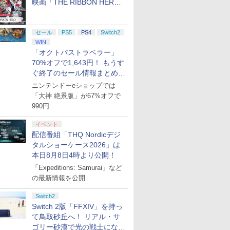
映画「THE RIBBON HERO
リボンヒーロー」本日配信開
始
セール
PS5
PS4
Switch2
WIN
「オクトパストラベラー」
70%オフで1,643円！ もうす
ぐ終了のセール情報まとめ
【8月8日更新】
ニンテンドーeショップでは
「大神 絶景版」が67%オフで
990円
イベント
配信番組「THQ Nordicデジ
タルショーケース2026」は
本日8月8日4時より公開！
「Expeditions: Samurai」など
の最新情報を公開
Switch2
Switch 2版「FFXIV」を持っ
て鳥取砂丘へ！ リアル・サ
ゴリー砂漠で光の戦士になっ