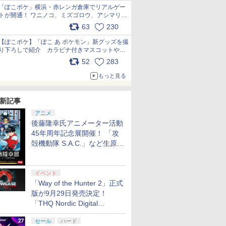
「ぽこポケ」横浜・赤レンガ倉庫でリアルゲー
トが開通！ ワニノコ、ミズゴロウ、アシマリ登
場シーンをレポート pic.x.com/LDgEByVl6D
63
230
【ぽこポケ】「ぽこ あ ポケモン」新グッズを撮
り下ろしで紹介 カラビナ付きマスコットやス
クエアポーチが仲間入り
52
283
pic.x.com/XmVAgBxaW5
もっと見る
7
7
8
8
9
9
10
10
新記事
アニメ
後藤隆幸氏アニメーター活動
45年周年記念展開催！ 「攻
殻機動隊 S.A.C.」など生原
画、総作画監督修正が展示
ス限定特
クーポン／
コナミデジタルエンタ
PS5 縦置きスタンド 通
カプコン 鬼武者 Way
テイクツー・インタラ
桃太郎電鉄2 ～あなた
【当店独自で＋P10倍
【特典】Nin
【当店独自
・三國無双
ファン クー
テインメント
常版 デジタルエディシ
of the Sword【Switch
クティブ・ジャパン
の町も きっとある～
★要エントリー】【中
Switch 2
★要エント
イベント
 冷却装置
【Switch】パワフルプ
ョン 両対応 冷却ファン
2】 POTPABNMA
【PS5】グランド・セ
Nintendo Switch 2
古】[PS5] SILENT
of the S
古】[PS5] 
「Way of the Hunter 2」正式
 Switch2
 外付け
ロ野球2026-2027
クーリングファン プレ
[POTPABNMA]
フト・オートV [ELJM-
Edition 東日本編＋西
HILL f(サイレントヒル
ン]【送料
HILL 2
版が9月29日発売決定！
￥7,620
￥3,280
￥8,070
￥4,280
￥8,081
￥4,680
￥8,090
￥4,880
ウスパッド
ン 三つフ
[HAC-P-BQPYA NSW
ステーション5 プレス
30138 PS5 グランドセ
日本編
エフ) コナミデジタル
予約》
2) コナ
「THQ Nordic Digital
封入特典】
 静音 装
パワフルプロヤキュウ
テ5 用 コントローラー
フトオート5]
エンタテインメント
タテインメ
Showcase 2026」まとめ
・三國無
熱対策
2026-2027]
充電スタンド 2台同時
(20250925)
(20241008
セール
ハード
スタイル」
省スペース
充電 USBポート 放熱