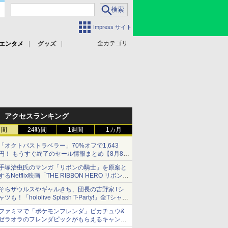
Impress サイト
全カテゴリ
エンタメ
グッズ
アクセスランキング
時間
24時間
1週間
1カ月
「オクトパストラベラー」70%オフで1,643
円！ もうすぐ終了のセール情報まとめ【8月8日
更新】
手塚治虫氏のマンガ「リボンの騎士」を原案と
ニンテンドーeショップでは「大神 絶景版」が
するNetflix映画「THE RIBBON HERO リボンヒ
67%オフで990円
ーロー」本日配信開始
そらザウルスやギャルきち、団長の吉野家Tシ
ャツも！「hololive Splash T-Party!」全Tシャツ
ラインナップ公開＆オンライン販売開始
ファミマで「ポケモンフレンダ」ピカチュウ&
ゼラオラのフレンダピックがもらえるキャンペ
ーン開催！