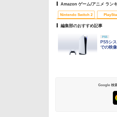
レンジ シューティング
Amazon ゲーム/アニメ ラン
ゲーム アクションゲー
3
10
1
1
2
2
ム プレステ プレステ5
Nintendo Switch 2
PlaySta
プレステ4
編集部のおすすめ記事
10
10
10
10
1
1
1
1
2
2
2
2
PS5
PS5シ
での映像
 IDOLM@STER
[Switch 2] ぽこ あ ポケモン エキスパ
【楽天ブックス限定先
【中古】桃太郎伝説外伝
【中古】【未使用品】
【送料無料】劇場版
送料無
ッ
 MILLIONSTARS
ンションパス（ダウンロード版）
着特典+先着特典】
モアナと伝説の海2 [純
「鬼滅の刃」無限城
ス 
￥546
粗
TCHPOTCH
※3,200ポイントまでご利用可
【数量限定グッズ】新
正ブルーレイ＋純正ケ
第一章 猗窩座再来(
チ 
者
TIV@L!! 2 LIVE
劇場版銀魂 -吉原大炎
ース]
常版)【Blu-ray】/ア
品 
,080
￥4,400
￥14,850
￥2,980
￥4,400
￥1,6
ミニ
-ray (通常版DAY1)
上ー (完全生産限定版)
メーション[Blu-ray]
単純
テンドープリペイ
イステーション ス
eSir G7 SE 有線
トよ永遠に
ニンテンドープリペイ
【Amazon.co.jp限
8BitDo M30 Xboxシリ
【Amazon.co.jp限
スプラトゥーン レイダ
PlayStation 5 デジタ
【純正品】Xbox ワイ
劇場版「鬼滅の刃」無
スプラトゥーン レイ
Beast of
【純正品】Xbox ワ
劇場版「鬼滅の刃」
u-ray】 [ ミリオン
【Blu-ray】(800p 超！
【返品種別A】
ゲー
号 2000円|オンラ
チケット 15,000円
ムコントローラー
EL3199 7 [Blu-
ド番号 3000円|オンラ
定】 Logicool G ハン
ーズX | S、Xbox
定】劇場版「僕の心の
ース|オンラインコード
ル・エディション 日本
ヤレス コントローラー
限城編 第一章 猗窩座再
ース -Switch2
Reincarnation -PS5
ヤレス コントローラ
限城編 第一章 猗窩
ゲ
! ]
B5 角背上製本 絵コン
ル 
コード版
ンラインコード版
X Series X|S
インコード版
コン G923 グランツー
One、およびWindows
ヤバイやつ」 Blu-
版
語専用 Console
+ USB-C® ケーブル
来 通常版 [Blu-ray]
【特典】プロダクト
(ロボット ホワイト)
来 通常版 [DVD]
テブック)(アニメ描き
ーム
￥6,446
X One Windows
リスモ7 Forza
の有線コントローラー
ray（Amazon.co.jp特
Language: Japanese
ード 封入
おろしイラスト使用ト
Google
000
,000
499
760
￥3,000
￥38,800
￥4,590
￥8,800
￥5,832
￥55,000
￥8,300
￥3,982
￥7,286
￥7,681
￥3,523
/11用 PCコントロー
Horizon 6 G923d
6ボタンレイアウト - 正
典：Blu-rayスリーブケ
only (CFI-2200B01)
ートバッグ(神威・阿伏
ゲームパッド ホー
式にライセンスされて
ース） [Blu-ray]
兎)+描きおろしミニキ
フェクトスティッ
います
ャラステッカー) [ 杉田
3.5mmオーディオ
智和 ]
ック付き