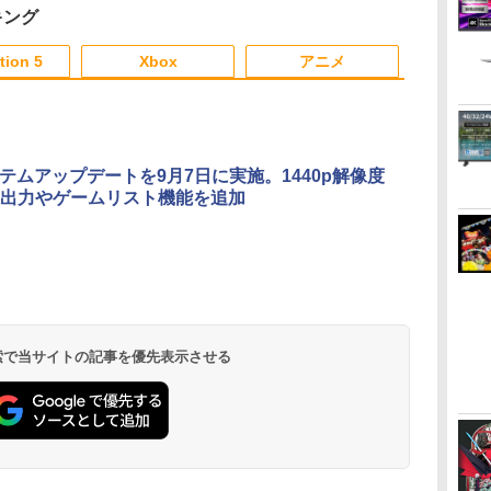
【定形外郵便のみ送料
リム用 ディスク/デジ
DLC)
耐久性 プレ
キング
無料】しまリス堂※箱
タル版対応 PS5 周辺機
ョン5対応 デ
3
4
3
5
1
6
壊れによる返品交換は
器 PS5 Pro 新型PS5
デジタル版の
tion 5
Xbox
アニメ
お受けできません
応
3
3
3
3
4
4
4
4
5
5
5
5
6
6
6
6
ステムアップデートを9月7日に実施。1440p解像度
出力やゲームリスト機能を追加
料【BRICK game テトリ
おしり前マン～復活の
新劇場版銀魂 -吉原大
[Switch 2] ぽこ あ ポケモン エキスパ
劇場版「鬼滅の刃」無
【中古】桃太
【楽天ブック
編
ビッグ ゲーム機】ゲームウォッ
おしり前帝国～ Blu-
炎上ー (完全生産限定
ンションパス（ダウンロード版）
限城編 第一章 猗窩座
着特典+先着
￥546
通
ゲーム レトロゲーム 景品 粗
ray BOX【Blu-ray】 [
版)【Blu-ray】 [ 杉田
※3,200ポイントまでご利用可
再来(完全生産限定版)
場版銀魂 -吉
ニ
携帯 暇つぶし 液晶 高齢者
谷口崇 ]
智和 ]
【Blu-ray】 [ 吾峠呼世
ー (完全生産
80
￥6,864
￥7,722
￥4,400
￥8,690
￥9,900
 簡単 シンプル 単3電池 ミニ
晴 ]
【Blu-ray】
ダ
イ
無
Nintendo Switch 2(日
【純正品】ディスクド
【純正品】Xbox ワイ
【Amazon.co.jp限
ニンテンドープリペイ
【純正品】DualSense
【純正品】Xbox 充電
劇場版「鬼滅の刃」無
ニンテンドープリペイ
【純正品】DualSense
【国内正規品】
【Amazon.co.jp限
ニンテンドー
プレイステー
【純正品】Xbox
『映画 ラブ
ム 大きい GAME ポータブ
きおろしイラ
ー
座再
本語・国内専用)
ライブ(CFI-ZDD1J)
ヤレス コントローラー
定】劇場版モノノ怪 第
ド番号 9000円|オンラ
ワイヤレスコントロー
式バッテリー + USB-C
限城編 第一章 猗窩座
ド番号 5000円|オンラ
ワイヤレスコントロー
Thrustmaster スラス
定】劇場版モノノ怪 第
ド番号 1000
トアチケット 10
ワイヤレス 
ノ空女学院ス
ボケ防止 携帯ゲーム レトロゲ
トートバッグ
コ
PlayStation 5
(カーボンブラック)
三章 蛇神
インコード版
ラー ミッドナイト ブ
ケーブル
再来 完全生産限定版
インコード版
ラー(CFI-ZCT2J)
トマスター TH8S シフ
三章 蛇神 (オリジナル
インコード版
オンラインコ
ラー Series 2
イドルクラブ B
 ブロックくずし
伏兎)+描きお
￥55,491
(Amazon.co.jp限定オ
ラック(CFI-ZCT2J01)
[Blu-ray]
ター - PC、PS4、
特典:オリジナル巾着＋
Edition (ホ
Garden Part
キャラステッカー
 検索で当サイトの記事を優先表示させる
￥11,980
￥8,020
￥10,780
￥9,000
￥10,737
￥2,618
￥8,698
￥5,000
￥10,737
￥14,141
￥8,800
￥1,000
￥10,000
￥18,500
￥8,589
リジナル三方背収納ケ
PS5、PS5 Pro、Xbox
メーカー特典:【坤と
ray（特装限
田智和 ]
ース付きコレクション)
One、Xbox Series X|S
離】二振りの剣、十翼
(オリジナル特典:オリ
対応の高精度 H パター
より来たる！スタジオ
ジナル巾着＋メーカー
ン シフター
描き下ろしイラストボ
特典:【坤と離】二振り
ード付) [DVD]
の剣、十翼より来た
る！スタジオ描き下ろ