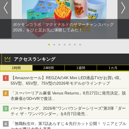
ポケモンコラボ「マクドナルドのサマーチャンスバッグ
2026」をひと足お先に体験してみた！
●
●
●
●
●
●
●
アクセスランキング
1時間
24時間
1週間
1カ月
【Amazonセール】REGZAの4K Mini LED液晶TVがお買い得。
55V型、65V型、75V型の2026年モデルがラインナップ
「スーパーリアル麻雀 Venus Returns」8月27日に発売決定。脱
衣麻雀が3D×VRで復活
発売から2週間は20%オフになるセールが実施
バーガーキング、2026年“ワンパウンダーシリーズ”第3弾「ダー
ティ ザ・ワンパウンダー」を8月7日発売
「特製ガーリックマヨソース」を使用した超大型チーズバーガー
「無職転生III」第7話あらすじ＆先行カット公開！ リニアとプル
セナが魔法大学を卒業