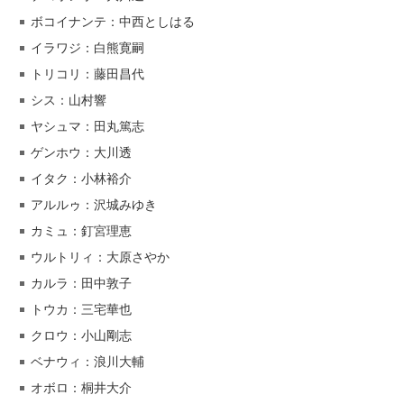
ボコイナンテ：中西としはる
イラワジ：白熊寛嗣
トリコリ：藤田昌代
シス：山村響
ヤシュマ：田丸篤志
ゲンホウ：大川透
イタク：小林裕介
アルルゥ：沢城みゆき
カミュ：釘宮理恵
ウルトリィ：大原さやか
カルラ：田中敦子
トウカ：三宅華也
クロウ：小山剛志
ベナウィ：浪川大輔
オボロ：桐井大介