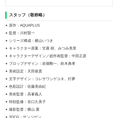
スタッフ（敬称略）
原作：AQUAPLUS
監督：川村賢一
シリーズ構成：横山いつき
キャラクター原案：甘露 樹、みつみ美里
キャラクターデザイン／総作画監督：中田正彦
プロップデザイン：岩畑剛一、鈴木典孝
美術設定：天田俊貴
文字デザイン：コレサワシゲユキ、灯夢
色彩設計：佐藤美由紀
美術監督：高峯義人
特効監修：谷口久美子
撮影監督：横山 翼
3DCG：サンジゲン