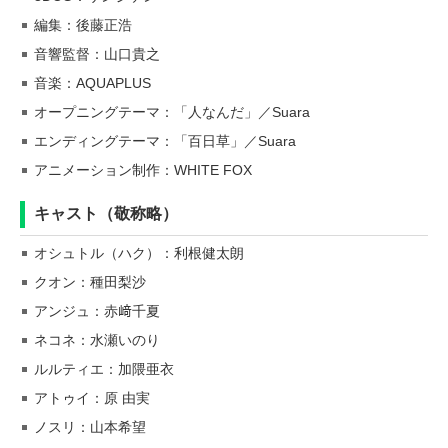
編集：後藤正浩
音響監督：山口貴之
音楽：AQUAPLUS
オープニングテーマ：「人なんだ」／Suara
エンディングテーマ：「百日草」／Suara
アニメーション制作：WHITE FOX
キャスト（敬称略）
オシュトル（ハク）：利根健太朗
クオン：種田梨沙
アンジュ：赤﨑千夏
ネコネ：水瀬いのり
ルルティエ：加隈亜衣
アトゥイ：原 由実
ノスリ：山本希望