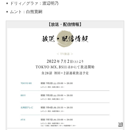
ドリィ／グラァ：渡辺明乃
ムント：白熊寛嗣
【放送・配信情報】