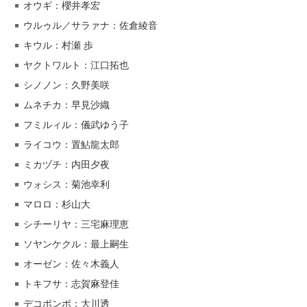
オウギ：櫻井孝宏
ウルゥル／サラァナ：佐倉綾音
キウル：村瀬 歩
ヤクトワルト：江口拓也
シノノン：久野美咲
ムネチカ：早見沙織
フミルィル：儀武ゆう子
ライコウ：置鮎龍太郎
ミカヅチ：内田夕夜
ウォシス：菊池幸利
マロロ：杉山大
シチーリヤ：三宅麻理恵
ソヤンケクル：最上嗣生
オーゼン：佐々木義人
トキフサ：志賀麻登佳
デコポンポ：大川透