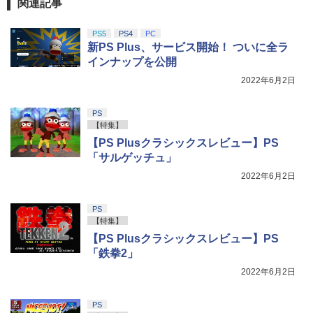
関連記事
￥9,000
￥10,737
劇場版「鬼滅の刃」無限城編 第一章 猗
4
【楽天ブックス限定先着特典】劇場版
5
PS5
PS4
PC
窩座再来 完全生産限定版 [Blu-ray]
「僕の心のヤバイやつ」【Blu-ray】(A6
新PS Plus、サービス開始！ ついに全ラ
アクリルプレート) [ 堀江瞬 ]
【純正品】Xbox ワイヤレス コントロー
ニンテンドープリペイド番号 5000円|オ
5
5
￥8,698
インナップを公開
【純正品】DualSense ワイヤレスコン
ラー (カーボンブラック)
ンラインコード版
5
トローラー(CFI-ZCT2J)
￥8,800
2022年6月2日
￥8,020
￥5,000
￥10,737
PS
【Amazon.co.jp限定】劇場版モノノ怪
5
【特集】
第三章 蛇神 (オリジナル特典:オリジナル
【PS Plusクラシックスレビュー】PS
巾着＋メーカー特典:【坤と離】二振りの
「サルゲッチュ」
剣、十翼より来たる！スタジオ描き下ろ
しイラストボード付) [DVD]
2022年6月2日
￥8,800
PS
【特集】
【PS Plusクラシックスレビュー】PS
「鉄拳2」
2022年6月2日
PS