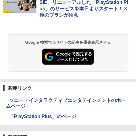
コード版
日本語専用 Console Language: Japan
ラー + USB-C® ケーブル
第三章 蛇神 (Amazon.co.jp限定オリジ
SIE、リニューアルした「PlayStation Pl
ese only (CFI-2200B01)
ナル三方背収納ケース付きコレクション)
us」のサービスを本日よりスタート！ 3
(オリジナル特典:オリジナル巾着＋メー
￥5,832
￥8,300
種のプランが用意
カー特典:【坤と離】二振りの剣、十翼よ
￥55,000
映画『THE FIRST SLAM DUNK』 STAN
2
り来たる！スタジオ描き下ろしイラスト
DARD EDITION【Blu-ray】（早期予約
ボード付) [Blu-ray]
特典なし） [ 井上雄彦 ]
Xbox プリペイドカード 5,000円 デジタ
2
￥10,780
スプラトゥーン レイダース -Switch2
Beast of Reincarnation -PS5 【特典】
ルコード 【旧 Xbox ギフトカード】 [オ
2
￥3,850
2
Google 検索で当サイトの記事を優先表示させる
プロダクトコード 封入
ンラインコード]
￥6,455
￥7,286
￥5,000
劇場版「鬼滅の刃」無限城編 第一章 猗
2
あやかしトライアングル 3《完全生産限
3
窩座再来 通常版 [Blu-ray]
定版》 (初回限定) 【Blu-ray】
￥3,964
【純正品】Xbox ワイヤレス コントロー
￥6,667
3
Nintendo Switch 2(日本語・国内専用)
【純正品】ディスクドライブ(CFI-ZDD1
3
ラー (ロボット ホワイト)
3
J) PlayStation 5
関連リンク
￥55,871
￥7,681
￥11,849
□ソニー・インタラクティブエンタテインメントのホー
劇場版「鬼滅の刃」無限城編 第一章 猗
3
劇場版「鬼滅の刃」無限城編 第一章 猗
ムページ
4
窩座再来 通常版 [DVD]
窩座再来(完全生産限定版)【Blu-ray】 [
吾峠呼世晴 ]
□「PlayStation Plus」のページ
【純正品】Xbox 充電式バッテリー + US
4
￥3,523
【純正品】DualSense ワイヤレスコン
B-C ケーブル
ニンテンドープリペイド番号 9000円|オ
4
4
トローラー ミッドナイト ブラック(CFI-
￥8,690
ンラインコード版
ZCT2J01)
￥2,618