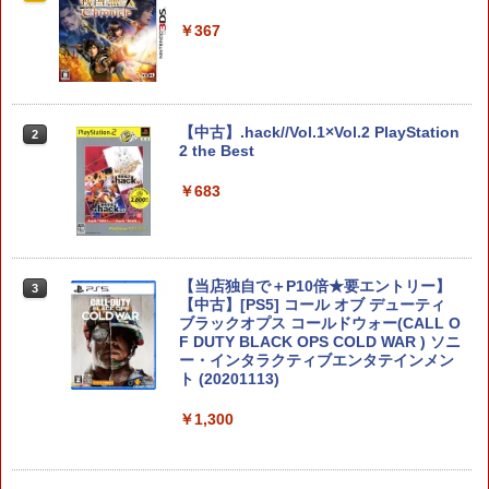
tch 2 Edition 【Switch2】 NXS-P-ALZ
コントローラ 対応 Playstation プレイス
LB
テーション 対戦 APEX cod フォトナ FP
￥367
Sフリーク カバー 可動域アップ ゲーム
パープル オレンジ シューティングゲー
￥7,230
ム アクションゲーム プレステ プレステ5
プレステ4
【中古】.hack//Vol.1×Vol.2 PlayStation
2
￥680
ゼルダの伝説 ティアーズ オブ ザ キン
2 the Best
2
グダム Nintendo Switch 2 Edition 【S
witch2】 NXS-P-AXN7B
￥683
【中古】【PS5】Ed-0: Zombie Uprisin
￥7,830
2
g 【CEROレーティング「Z」】
￥1,079
【当店独自で＋P10倍★要エントリー】
3
ぽこ あ ポケモン
【中古】[PS5] コール オブ デューティ
3
ブラックオプス コールドウォー(CALL O
F DUTY BLACK OPS COLD WAR ) ソニ
￥7,880
ー・インタラクティブエンタテインメン
エイムアップリング FPS EVOgames 日
ト (20201113)
3
本製 天然ゴム 6個セット PS5 PS4 Switc
h プロコン PC コントローラー用 エイム
￥1,300
アシスト リング スポンジ リコイル制御
操作性向上 ゲーミング
【楽天ブックス限定特典】ドンキーコン
4
グ バナンザ(「スーパーマリオ」ステッ