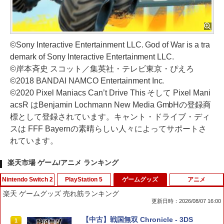
©Sony Interactive Entertainment LLC. God of War is a tra
demark of Sony Interactive Entertainment LLC.
©岸本斉史 スコット／集英社・テレビ東京・ぴえろ
©2018 BANDAI NAMCO Entertainment Inc.
©2020 Pixel Maniacs Can’t Drive This そして Pixel Mani
acsR はBenjamin Lochmann New Media GmbHの登録商
標として登録されています。キャント・ドライブ・ディ
スは FFF Bayernの素晴らしい人々によってサポートさ
れています。
楽天市場 ゲーム/アニメ ランキング
Nintendo Switch 2
PlayStation 5
ゲームグッズ
アニメ
楽天 ゲームグッズ 売れ筋ランキング
更新日時：2026/08/07 16:00
Pokemon LEGENDS Z-A Nintendo Swi
FPS エイム アシストキャップ PS5 PS4
【中古】戦国無双 Chronicle - 3DS
1
1
1