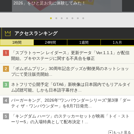
2026」をひと足お先に体験してみた！
●
●
●
●
●
●
●
アクセスランキング
1時間
24時間
1週間
1カ月
「スプラトゥーン レイダース」更新データ「Ver.1.1.1」が配信
開始。ブキやステージに関する不具合を修正
「ポムポムプリン」30周年記念グッズが郵便局のネットショッ
プにて受注販売開始
「おもちもちもちクッション」など今年だけの限定商品が登場
ネトフリで公開予定「GTA6」新映像は日本国内でもリアルタイ
ム試聴可能。しかも日本語字幕付き
Netflixから公式回答あり
バーガーキング、2026年“ワンパウンダーシリーズ”第3弾「ダー
ティ ザ・ワンパウンダー」を8月7日発売
「特製ガーリックマヨソース」を使用した超大型チーズバーガー
「キングダム ハーツ」のステッカーセットが映画「トイ・スト
ーリー5」の入場特典として配布決定！
本日8月7日より先着・数量限定で配布
もっと見る