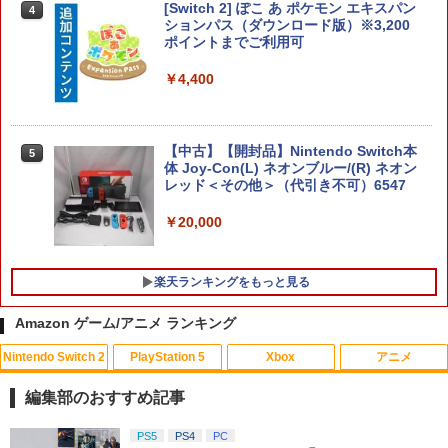
￥1,980
カー2種)
[Switch 2] ぽこ あ ポケモン エキスパン
4
ションパス（ダウンロード版）※3,200
￥7,902
ポイントまでご利用可
【特典】テイルズ オブ エターニア リマ
4
￥4,400
スター PS5版(【早期購入特典】超冒険
お役立ちセット)
【楽天ブックス限定特典】スーパー マリ
5
オパーティ ジャンボリー Nintendo Swit
￥3,484
ch 2 Edition ＋ ジャンボリーTV(「スー
【中古】【開封品】Nintendo Switch本
5
パーマリオ」ステッカー2種)
体 Joy-Con(L) ネオンブルー/(R) ネオン
レッド＜その他＞（代引き不可）6547
￥8,032
シティコネクション 【PS5】カルドセプ
5
￥20,000
ト ザ ファースト 通常版 [ELJM-30899
PS5 カルドセプト ザ ファ-スト ツウジョ
ウ]
楽天ランキングをもっと見る
￥4,200
Amazon ゲーム/アニメ ランキング
Nintendo Switch 2
PlayStation 5
Xbox
アニメ
【中古】【未使用品】カーズ2 MovieNE
1
X [DVDのみ]
編集部のおすすめ記事
￥3,080
スプラトゥーン レイダース|オンライン
PlayStation 5 デジタル・エディション
【純正品】Xbox ワイヤレス コントロー
【Amazon.co.jp限定】劇場版モノノ怪
PS5
PS4
PC
1
1
1
1