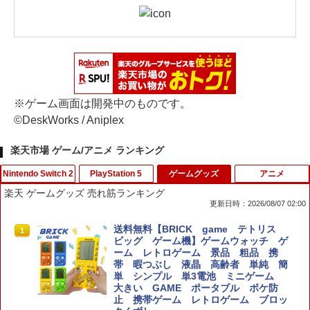
※ゲーム画面は開発中のものです。
©DeskWorks / Aniplex
楽天市場 ゲーム/アニメ ランキング
Nintendo Switch 2
PlayStation 5
ゲームグッズ
アニメ
楽天 ゲームグッズ 売れ筋ランキング
更新日時：2026/08/07 02:00
【8/05.8/10限定！お買い物マラソン×5の
鬼エイム 橙鬼 ハイグレードモデル FPS
送料無料【BRICK game テトリス
1
1
1
つく日｜ポイント最大49.5倍】【新品】
エイム向上 リング シリコン製 国産 ステ
ビッグ ゲーム機】ゲームウォッチ ゲ
あつまれ どうぶつの森 Nintendo Switc
ィック スポンジ PS5 PS4 SWITCH コン
ーム レトロゲーム 景品 粗品 携
h 2 Edition/Switch2【日曜日以外即日発
トローラー 硬さ3種類 計6個入り
帯 暇つぶし 液晶 高齢者 単純 簡
送】※レターパック全国送料無料
単 シンプル 単3電池 ミニゲーム
大きい GAME ポータブル ボケ防
￥2,280
止 携帯ゲーム レトロゲーム ブロッ
￥6,156