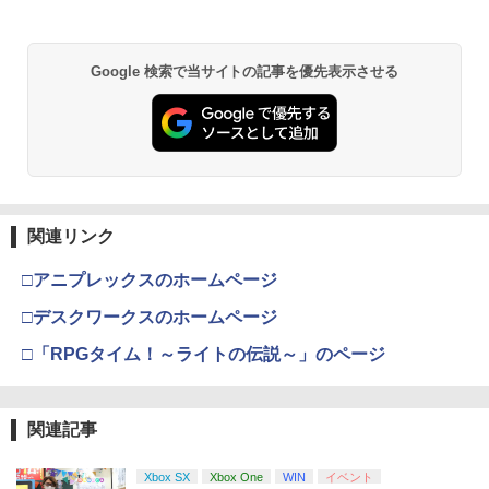
Xbox プリペイドカード 5,000円 デジタ
￥2,188
2
￥10,780
スプラトゥーン レイダース -Switch2
Beast of Reincarnation -PS5 【特典】
ルコード 【旧 Xbox ギフトカード】 [オ
2
2
プロダクトコード 封入
ンラインコード]
Google 検索で当サイトの記事を優先表示させる
￥6,455
￥7,286
￥5,000
劇場版「鬼滅の刃」無限城編 第一章 猗
2
【中古】ファインディング ニモ＋ファイ
3
窩座再来 通常版 [Blu-ray]
ンディング ドリー（2枚セット）ブルー
レイディスク〔レンタル落ち〕 レンタル
￥3,964
落ち 中古 Blu-ray ブルーレイ
【純正品】Xbox ワイヤレス コントロー
3
Nintendo Switch 2(日本語・国内専用)
【純正品】ディスクドライブ(CFI-ZDD1
3
ラー (ロボット ホワイト)
3
J) PlayStation 5
￥2,429
￥55,603
￥7,681
関連リンク
￥11,849
劇場版「鬼滅の刃」無限城編 第一章 猗
3
□アニプレックスのホームページ
窩座再来 通常版 [DVD]
【中古】 モンスターズ インク,モンスタ
4
ーズ ユニバーシティ (2巻セット) [レン
【純正品】Xbox 充電式バッテリー + US
□デスクワークスのホームページ
4
￥3,523
タル落ち] [Blu-ray] [ブルーレイ]
【純正品】DualSense ワイヤレスコン
B-C ケーブル
ニンテンドープリペイド番号 9000円|オ
4
4
トローラー ミッドナイト ブラック(CFI-
ンラインコード版
□「RPGタイム！～ライトの伝説～」のページ
ZCT2J01)
￥2,572
￥2,618
￥9,000
￥10,737
劇場版「鬼滅の刃」無限城編 第一章 猗
4
関連記事
窩座再来 完全生産限定版 [Blu-ray]
The Quest of Wonders Parade【Blu-r
5
ay】
【純正品】Xbox ワイヤレス コントロー
ニンテンドープリペイド番号 5000円|オ
5
5
￥8,698
Xbox SX
Xbox One
WIN
イベント
【純正品】DualSense ワイヤレスコン
ラー (カーボンブラック)
5