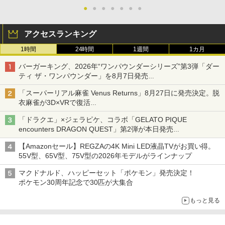
●
●
●
●
●
●
●
アクセスランキング
1時間
24時間
1週間
1カ月
バーガーキング、2026年“ワンパウンダーシリーズ”第3弾「ダー
ティ ザ・ワンパウンダー」を8月7日発売
「特製ガーリックマヨソース」を使用した超大型チーズバーガー
「スーパーリアル麻雀 Venus Returns」8月27日に発売決定。脱
衣麻雀が3D×VRで復活
発売から2週間は20%オフになるセールが実施
「ドラクエ」×ジェラピケ、コラボ「GELATO PIQUE
encounters DRAGON QUEST」第2弾が本日発売
アイスカップに入ったスライムやわたぼう、ベビーサタンなどが
【Amazonセール】REGZAの4K Mini LED液晶TVがお買い得。
オリジナルアートで登場
55V型、65V型、75V型の2026年モデルがラインナップ
マクドナルド、ハッピーセット「ポケモン」発売決定！
ポケモン30周年記念で30匹が大集合
もっと見る