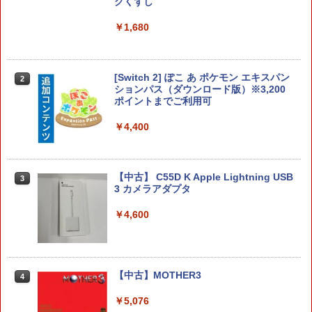
クくずし
￥1,680
JDM：ジャパニーズドリフトマスター
2
【8/05.8/10限定！お買い物マラソン×5の
2
つく日｜ポイント最大49.5倍】【新品】
￥3,388
あつまれ どうぶつの森 Nintendo Switc
h 2 Edition/Switch2【日曜日以外即日発
[Switch 2] ぽこ あ ポケモン エキスパン
2
送】※レターパック全国送料無料
ションパス（ダウンロード版）※3,200
ポイントまでご利用可
￥6,156
￥4,400
スーパーボンバーマン コレクション PS5
3
版
Switch2 カービィのエアライダー BEE-P
￥4,656
3
-AAABA
【中古】 C55D K Apple Lightning USB
3
3 カメラアダプタ
￥6,680
￥4,600
【特典】METAL GEAR SOLID : MASTE
4
R COLLECTION Vol.2 PS5版(【早期購
入封入特典】DLCチラシ)
【特典】ファイナルファンタジー レゾナ
￥5,742
4
ンス Switch2版(【初回封入特典】魔導
【中古】MOTHER3
4
船＆かけだし騎士の応援パック・かけだ
し騎士のスタートダッシュパック)
￥5,076