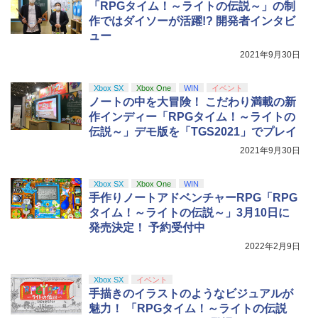
ンラインコード版
「RPGタイム！～ライトの伝説～」の制
トローラー(CFI-ZCT2J)
￥3,003
作ではダイソーが活躍!? 開発者インタビ
￥8,020
￥5,000
ュー
￥10,737
【Amazon.co.jp限定】劇場版モノノ怪
2021年9月30日
5
第三章 蛇神 (オリジナル特典:オリジナル
巾着＋メーカー特典:【坤と離】二振りの
Xbox SX
Xbox One
WIN
イベント
剣、十翼より来たる！スタジオ描き下ろ
ノートの中を大冒険！ こだわり満載の新
しイラストボード付) [Blu-ray]
作インディー「RPGタイム！～ライトの
￥9,900
伝説～」デモ版を「TGS2021」でプレイ
2021年9月30日
Xbox SX
Xbox One
WIN
手作りノートアドベンチャーRPG「RPG
タイム！～ライトの伝説～」3月10日に
発売決定！ 予約受付中
2022年2月9日
Xbox SX
イベント
手描きのイラストのようなビジュアルが
魅力！ 「RPGタイム！～ライトの伝説