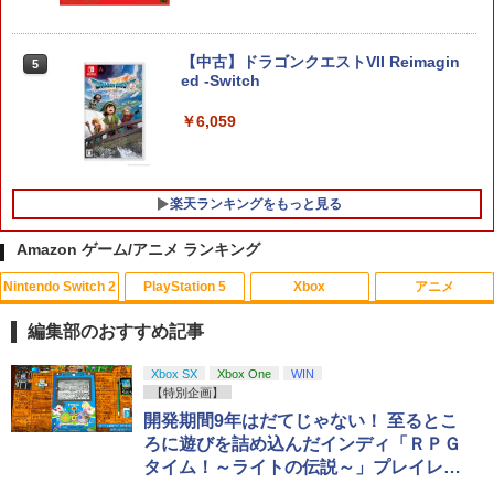
【新品】【PS5HD】PS5用無線コントロ
5
￥6,910
ーラー ブラック[在庫品]
【中古】ドラゴンクエストVII Reimagin
￥5,930
5
ed -Switch
Switch2 保護フィルム スイッチ2 保護フ
5
ィルム switch2 フィルム Switch2 ガラ
￥6,059
スフィルム スイッチ2 フィルム ガイド
貼り付け キット カバー Switch 2 本体
アクセサリー Nintendo Switch2 ケース
可 透明 ブルーライト カット 99％ FIRM
楽天ランキングをもっと見る
E
Amazon ゲーム/アニメ ランキング
￥1,000
Nintendo Switch 2
PlayStation 5
Xbox
アニメ
【中古】 バグズ・ライフ [レンタル落ち]
1
[Blu-ray] [ブルーレイ]
編集部のおすすめ記事
￥1,080
スプラトゥーン レイダース|オンライン
PlayStation 5 デジタル・エディション
【純正品】Xbox ワイヤレス コントロー
【Amazon.co.jp限定】劇場版モノノ怪
Xbox SX
Xbox One
WIN
1
1
1
1
コード版
日本語専用 Console Language: Japan
ラー + USB-C® ケーブル
第三章 蛇神 (Amazon.co.jp限定オリジ
【特別企画】
ese only (CFI-2200B01)
ナル三方背収納ケース付きコレクション)
開発期間9年はだてじゃない！ 至るとこ
(オリジナル特典:オリジナル巾着＋メー
￥5,832
￥8,300
ろに遊びを詰め込んだインディ「ＲＰＧ
カー特典:【坤と離】二振りの剣、十翼よ
￥55,000
【中古】 レミーのおいしいレストラン
2
タイム！～ライトの伝説～」プレイレポ
り来たる！スタジオ描き下ろしイラスト
[レンタル落ち] [Blu-ray] [ブルーレイ]
ボード付) [Blu-ray]
ート