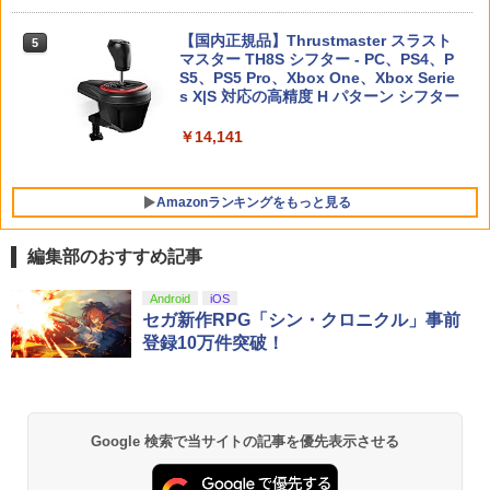
￥2,480
【中古】【Blu−ray】交響詩篇エウレカ
【国内正規品】Thrustmaster スラスト
【特典】進撃の巨人3 Switch2版(【早
5
5
5
セブン Blu−ray BOX 1 初回限定生
マスター TH8S シフター - PC、PS4、P
期購入封入特典】DLC)
ニンテンドープリペイド番号 5000円|オ
5
【特典】Starsand Island（スターサン
産 ブックレット付 / 京田知己【監督】
【純正品】DualSense ワイヤレスコン
S5、PS5 Pro、Xbox One、Xbox Serie
ンラインコード版
5
5
ド・アイランド） PS5版(【初回同梱特
トローラー(CFI-ZCT2J)
s X|S 対応の高精度 H パターン シフター
￥8,518
典】DLCチラシ【白いスポーツカー】)
￥5,423
【中古】ワイヤレスコントローラー (DU
￥5,000
5
￥10,737
￥14,141
ALSHOCK 4) ジェット・ブラック 【メ
￥5,965
ーカー生産終了】
￥3,720
Amazonランキングをもっと見る
編集部のおすすめ記事
劇場版「鬼滅の刃」無限城編 第一章 猗
Android
iOS
1
窩座再来 通常版 [Blu-ray]
セガ新作RPG「シン・クロニクル」事前
登録10万件突破！
￥3,982
Google 検索で当サイトの記事を優先表示させる
劇場版「鬼滅の刃」無限城編 第一章 猗
2
窩座再来 通常版 [DVD]