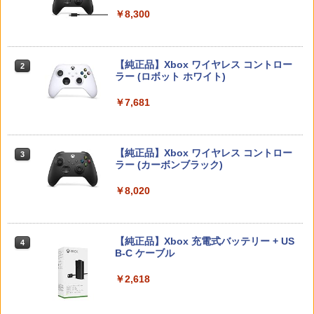
ese only (CFI-2200B01)
￥5,832
￥8,300
Switch2 ケース 即納 スイッチ2 Nintend
2
￥55,000
がんばれゴエモン大集合！ PS5版
【送料無料】劇場版「鬼滅の刃」無限城
[Switch 2] マリオテニス フィーバー
2
2
2
o Switch Lite 対応 スイッチ スイッチツ
編 第一章 猗窩座再来(通常版)【Blu-ra
（ダウンロード版） ※6,400ポイント
ー ニンテンドー カバー ポーチ キャリン
y】/アニメーション[Blu-ray]【返品種別
までご利用可 ■
￥4,890
グケース 新型 ジョイコン ソフト ケーブ
A】
【純正品】Xbox ワイヤレス コントロー
2
ルなど 収納可能 ギフト プレゼント シン
スプラトゥーン レイダース -Switch2
Beast of Reincarnation -PS5 【特典】
ラー (ロボット ホワイト)
2
2
￥7,979
プル 無地 黒 ピンク 黄色 赤 青 送料無料
プロダクトコード 封入
￥4,400
￥6,447
￥7,681
￥1,100
￥7,286
[メール便OK]【新品】【PS5】紅の錬金
3
【特典】ほの暮しの庭 switch2版(【初
3
術士と白の守護者 〜レスレリアーナのア
劇場版 転生したらスライムだった件 蒼
回外付特典】切り取れるクリアカード)
3
トリエ〜 [PS5版][在庫品]
海の涙編 (Blu-ray通常版)【Blu-ray】 [
【純正品】Xbox ワイヤレス コントロー
3
Switch2 ケース 即納 パステルカラー か
3
岡咲美保 ]
ラー (カーボンブラック)
￥8,118
わいい Nintendo スイッチ2 対応 スイッ
Nintendo Switch 2(日本語・国内専用)
【純正品】ディスクドライブ(CFI-ZDD1
3
￥4,940
3
チ スイッチツー ニンテンドー カバー ポ
J) PlayStation 5
￥4,976
￥8,020
ーチ ストラップ 新型 ジョイコン ソフト
￥55,491
ケーブル 収納可能 クリスマス ギフト プ
￥11,849
レゼント 送料無料
【8/11まで！抽選で最大全額ポイントバ
amiibo すりみ連合セット[フウカ【レイ
4
4
ック】 【日本語説明書付き】 Brook Wi
ダース】/ウツホ【レイダース】/マンタ
ルパン三世 VS 名探偵コナン【Blu-ray】
【純正品】Xbox 充電式バッテリー + US
￥2,100
4
4
ngman NS ウィングマン NS Lite コンバ
ロー【レイダース】]（スプラトゥーンシ
[ 栗田貫一 ]
B-C ケーブル
ーター コントローラー 変換アダプター
【純正品】DualSense ワイヤレスコン
リーズ）
ニンテンドープリペイド番号 9000円|オ
4
4
PS5 XBOX Elite コントローラー用 Swit
トローラー ミッドナイト ブラック(CFI-
ンラインコード版
￥5,104
￥2,618
ch PC X-input 対応 正規輸入品
ZCT2J01)
￥8,137
【中古】龍が如く 極2 - PS4
4
￥9,000
￥4,980
￥10,737