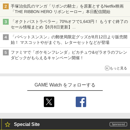
手塚治虫氏のマンガ「リボンの騎士」を原案とするNetflix映画
「THE RIBBON HERO リボンヒーロー」本日配信開始
「オクトパストラベラー」70%オフで1,643円！ もうすぐ終了の
セール情報まとめ【8月8日更新】
ニンテンドーeショップでは「大神 絶景版」が67%オフで990円
「パペットスンスン」の郵便局限定グッズが8月12日より販売開
始！ マスコットやがまぐち、レターセットなどが登場
ファミマで「ポケモンフレンダ」ピカチュウ&ゼラオラのフレン
ダピックがもらえるキャンペーン開催！
もっと見る
GAME Watch をフォローする
Special Site