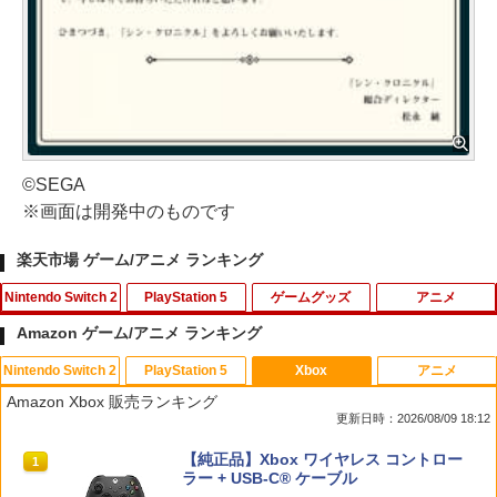
©SEGA
※画面は開発中のものです
楽天市場 ゲーム/アニメ ランキング
Nintendo Switch 2
PlayStation 5
ゲームグッズ
アニメ
Amazon ゲーム/アニメ ランキング
Nintendo Switch 2
PlayStation 5
Xbox
アニメ
【楽天ブックス限定特典】ドンキーコン
【中古】PS5ドラゴンクエストVII Rei
【中古】ぼくとシムのまち リゾートに元
デザート・ローズ 砂の薔薇 雪の黙示録
1
1
1
1
Amazon Xbox 販売ランキング
グ バナンザ(「スーパーマリオ」ステッ
magined
気をとりもどそう! (特典無し)
【Blu-ray】 [ 新谷かおる ]
更新日時：2026/08/09 18:12
カー2種)
￥4,518
￥229
￥3,573
スプラトゥーン レイダース|オンライン
PlayStation 5 デジタル・エディション
【純正品】Xbox ワイヤレス コントロー
1
1
1
￥7,902
コード版
日本語専用 Console Language: Japan
ラー + USB-C® ケーブル