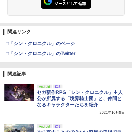
￥3,523
関連リンク
【Amazon.co.jp限定】劇場版モノノ怪
3
第三章 蛇神 (Amazon.co.jp限定オリジ
ナル三方背収納ケース付きコレクション)
□「シン・クロニクル」のページ
(オリジナル特典:オリジナル巾着＋メー
カー特典:【坤と離】二振りの剣、十翼よ
□「シン・クロニクル」のTwitter
り来たる！スタジオ描き下ろしイラスト
ボード付) [Blu-ray]
￥10,780
関連記事
Android
iOS
セガ新作RPG「シン・クロニクル」主人
劇場版「鬼滅の刃」無限城編 第一章 猗
4
公が所属する「境界騎士団」と、仲間と
窩座再来 完全生産限定版 [Blu-ray]
なるキャラクターたちを紹介
￥8,698
2021年10月8日
Android
iOS