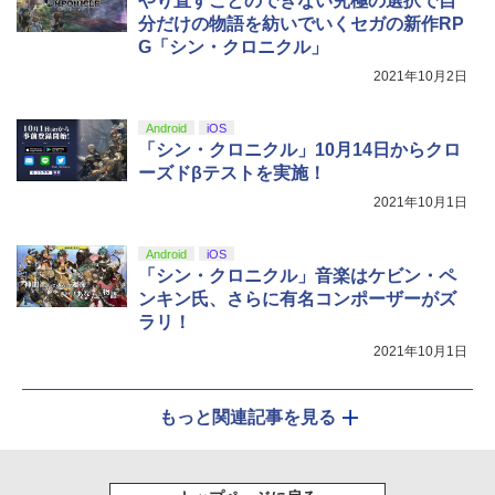
やり直すことのできない究極の選択で自
『映画 ラブライブ！蓮ノ空女学院スクー
5
分だけの物語を紡いでいくセガの新作RP
ルアイドルクラブ Bloom Garden Part
G「シン・クロニクル」
y』Blu-ray（特装限定版）
2021年10月2日
￥8,589
Android
iOS
「シン・クロニクル」10月14日からクロ
ーズドβテストを実施！
2021年10月1日
Android
iOS
「シン・クロニクル」音楽はケビン・ペ
ンキン氏、さらに有名コンポーザーがズ
ラリ！
2021年10月1日
もっと関連記事を見る