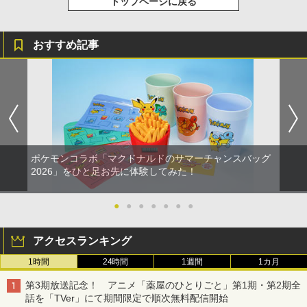
トップページに戻る
おすすめ記事
ポケモンコラボ「マクドナルドのサマーチャンスバッグ
2026」をひと足お先に体験してみた！
●
●
●
●
●
●
●
アクセスランキング
1時間
24時間
1週間
1カ月
第3期放送記念！ アニメ「薬屋のひとりごと」第1期・第2期全
話を「TVer」にて期間限定で順次無料配信開始