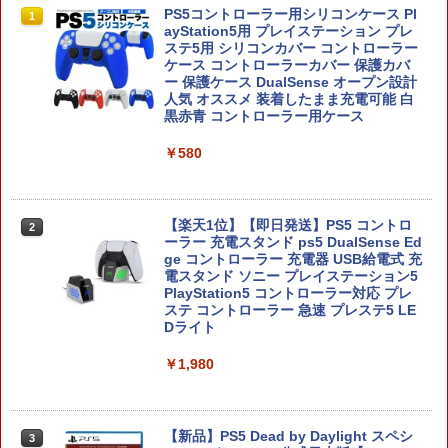
任天堂 【Switch2】ゼノブレイド ディフ
PS5コントローラー用シリコンケース Pl
1
1
ィニティブ・エディション Nintendo S
ayStation5用 プレイステーション プレ
witch 2 Edition [NXS-P-AUBQB NSW2
ステ5用 シリコンカバー コントローラー
ゼノブレイド ディフィニティブ エディ
ケース コントローラーカバー 保護カバ
ション]
ー 保護ケース DualSense オープン設計
人気 オススメ 装着したまま充電可能 白
黒赤青 コントローラー用ケース
￥6,810
￥580
ヨッシーとフカシギの図鑑
2
【楽天1位】【即日発送】PS5 コントロ
￥7,021
2
ーラー 充電スタンド ps5 DualSense Ed
ge コントローラー 充電器 USB給電式 充
電スタンド ソニー プレイステーション5
PlayStation5 コントローラー対応 プレ
ステ コントローラー 急速 プレステ5 LE
Dライト
FINAL FANTASY X/X-2 HD Remaster
3
【Switch2】 POT-P-ABPVA
￥1,980
￥7,106
【新品】PS5 Dead by Daylight スペシ
3