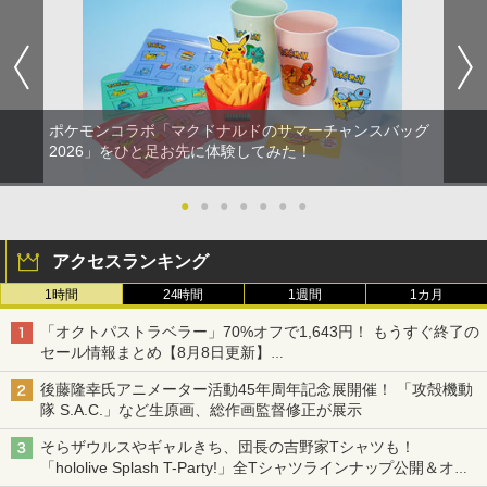
ポケモンコラボ「マクドナルドのサマーチャンスバッグ
2026」をひと足お先に体験してみた！
●
●
●
●
●
●
●
アクセスランキング
1時間
24時間
1週間
1カ月
「オクトパストラベラー」70%オフで1,643円！ もうすぐ終了の
セール情報まとめ【8月8日更新】
ニンテンドーeショップでは「大神 絶景版」が67%オフで990円
後藤隆幸氏アニメーター活動45年周年記念展開催！ 「攻殻機動
隊 S.A.C.」など生原画、総作画監督修正が展示
そらザウルスやギャルきち、団長の吉野家Tシャツも！
「hololive Splash T-Party!」全Tシャツラインナップ公開＆オン