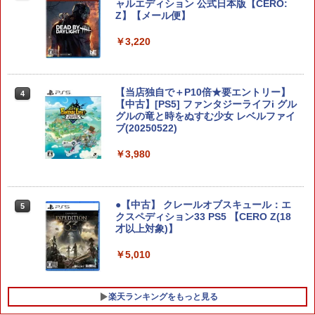
ャルエディション 公式日本版【CERO:
Z】【メール便】
MAGES. 【Joshinオリジナル特典付】
4
【Switch2】STEINS;GATE RE:BOOT
（シュタインズゲート リブート） 通常
￥3,220
版 [BEE-P-AB55A NSW2 シュタインズ
ゲ-ト リブ-ト ツウジョウ]
￥7,290
【当店独自で＋P10倍★要エントリー】
4
【中古】[PS5] ファンタジーライフi グル
グルの竜と時をぬすむ少女 レベルファイ
ブ(20250522)
龍の国 ルーンファクトリー Nintendo S
5
witch 2 Edition
￥3,980
￥7,458
●【中古】 クレールオブスキュール：エ
5
クスペディション33 PS5 【CERO Z(18
才以上対象)】
￥5,010
楽天ランキングをもっと見る