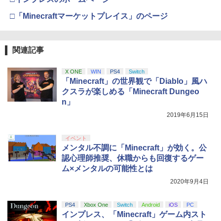
￥55,491
(オリジナル特典:オリジナル巾着＋メー
￥11,980
￥2,910
カー特典:【坤と離】二振りの剣、十翼よ
□「Minecraftマーケットプレイス」のページ
り来たる！スタジオ描き下ろしイラスト
サマーウォーズ ブルーレイ blu-ray 劇場
【純正品】Xbox 充電式バッテリー + US
4
4
ボード付) [Blu-ray]
版 北米版 最新盤 アニメ ブルーレイ 細田
B-C ケーブル
【純正品】DualSense ワイヤレスコン
守 summer wars BD USA正規品 海外版
ニンテンドープリペイド番号 9000円|オ
4
4
関連記事
￥10,780
[Switch] Nintendo Switch Online + 追
トローラー ミッドナイト ブラック(CFI-
日本語 英語 他言語 Summer Wars
ンラインコード版
4
￥2,618
加パック個人プラン12か月（365日間）
ZCT2J01)
利用券 （ダウンロード版） ※1,000ポ
X ONE
WIN
PS4
Switch
￥5,500
￥9,000
イントまでご利用可
￥10,737
「Minecraft」の世界観で「Diablo」風ハ
劇場版「鬼滅の刃」無限城編 第一章 猗
4
クスラが楽しめる「Minecraft Dungeo
窩座再来 完全生産限定版 [Blu-ray]
￥5,900
【国内正規品】Thrustmaster スラスト
5
n」
マスター TH8S シフター - PC、PS4、P
シュタインズ・ゲート コンプリート シ
ニンテンドープリペイド番号 5000円|オ
5
5
￥8,698
2019年6月15日
【純正品】DualSense ワイヤレスコン
S5、PS5 Pro、Xbox One、Xbox Serie
リーズ ブルーレイ 全話 Steins Gate : T
ンラインコード版
5
トローラー(CFI-ZCT2J)
s X|S 対応の高精度 H パターン シフター
he Complete Series STEINS;GATE シ
TAITO TAS-L-001 アーケードメモリー
ュタインズゲート blu-ray Steins ; Gate
5
￥5,000
イベント
ズVOL.1 Lite [イーグレットツー ミニ用
全話 廉価版 日本語 英語 正規品 シュタイ
￥10,737
￥14,141
メンタル不調に「Minecraft」が効く。公
ソフト]
ンズ ゲート ブルーレイ コンプリート シ
【Amazon.co.jp限定】劇場版モノノ怪
5
認心理師推奨、休職からも回復するゲー
リーズ リージョン B
第三章 蛇神 (オリジナル特典:オリジナル
￥6,580
ム×メンタルの可能性とは
巾着＋メーカー特典:【坤と離】二振りの
￥5,500
剣、十翼より来たる！スタジオ描き下ろ
2020年9月4日
しイラストボード付) [DVD]
PS4
Xbox One
Switch
Android
iOS
PC
￥8,800
インプレス、「Minecraft」ゲーム内スト