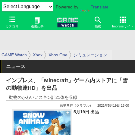
Powered by
Translate
カテゴリ
過去記事
検索
Impressサイト
GAME Watch
Xbox
Xbox One
シミュレーション
ニュース
インプレス、「Minecraft」ゲーム内ストアに「雪
の動物達HD」を出品
動物のかわいいスキン計21体を収録
緑里孝行（クラフル）
2021年5月19日 13:00
5月19日 出品