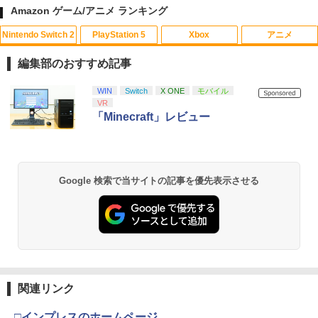
Amazon ゲーム/アニメ ランキング
Nintendo Switch 2
PlayStation 5
Xbox
アニメ
【中古】ルイージマンション
【中古】【Blu−ray】この世界の片隅
1
1
に ブックレット付 / 片渕須直【監督】
編集部のおすすめ記事
￥864
￥1,412
スプラトゥーン レイダース|オンライン
PlayStation 5 デジタル・エディション
【純正品】Xbox ワイヤレス コントロー
劇場版「鬼滅の刃」無限城編 第一章 猗
WIN
Switch
X ONE
モバイル
1
1
1
1
コード版
日本語専用 Console Language: Japan
ラー + USB-C® ケーブル
窩座再来 通常版 [Blu-ray]
VR
ese only (CFI-2200B01)
「Minecraft」レビュー
￥5,832
￥8,300
￥3,982
￥55,000
【8/11まで！抽選で最大全額ポイントバ
【中古】【Blu−ray】トイ・ストーリー3
2
2
ック】 1ヶ月保証！ 8BitDo USB Wirele
スーパー・セット / リー・アンクリッ
ss Adapter 2 ワイヤレス USBアダプタ
チ【監督】
Google 検索で当サイトの記事を優先表示させる
ー2 アダプタ スイッチ 8bit Switch Pro
【純正品】Xbox ワイヤレス コントロー
2
スプラトゥーン レイダース -Switch2
劇場版「鬼滅の刃」無限城編 第一章 猗
Windows Mac Raspbery Xbox Series
Beast of Reincarnation -PS5 【特典】
ラー (ロボット ホワイト)
2
2
￥1,648
2
窩座再来 通常版 [DVD]
X＆S One コントローラー Bluetoothコ
プロダクトコード 封入
ントローラー PS5 PS4
￥6,446
￥7,681
￥3,523
￥7,286
￥2,690
【送料無料】劇場版「鬼滅の刃」無限城
3
編 第一章 猗窩座再来(通常版)【Blu-ra
y】/アニメーション[Blu-ray]【返品種別
【純正品】Xbox ワイヤレス コントロー
3
A】
ラー (カーボンブラック)
関連リンク
Nintendo Switch 2(日本語・国内専用)
【Amazon.co.jp限定】劇場版モノノ怪
【純正品】ディスクドライブ(CFI-ZDD1
3
3
【中古】Minecraft (マインクラフト) - S
3
3
第三章 蛇神 (Amazon.co.jp限定オリジ
J) PlayStation 5
witch
￥4,400
￥8,020
ナル三方背収納ケース付きコレクション)
□インプレスのホームページ