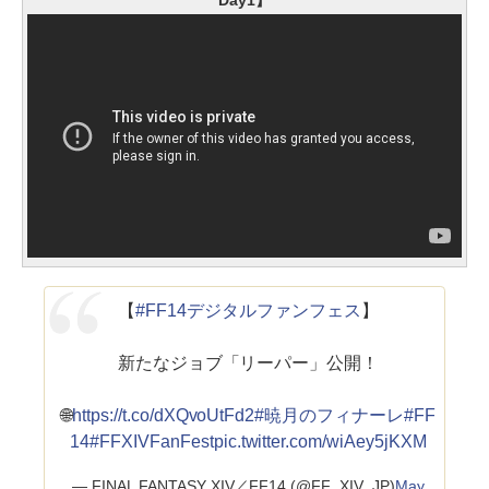
Day1】
【
#FF14デジタルファンフェス
】
新たなジョブ「リーパー」公開！
🌐
https://t.co/dXQvoUtFd2
#暁月のフィナーレ
#FF
14
#FFXIVFanFest
pic.twitter.com/wiAey5jKXM
— FINAL FANTASY XIV／FF14 (@FF_XIV_JP)
May