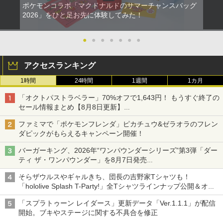
ポケモンコラボ「マクドナルドのサマーチャンスバッグ
2026」をひと足お先に体験してみた！
●
●
●
●
●
●
●
アクセスランキング
1時間
24時間
1週間
1カ月
「オクトパストラベラー」70%オフで1,643円！ もうすぐ終了の
セール情報まとめ【8月8日更新】
ニンテンドーeショップでは「大神 絶景版」が67%オフで990円
ファミマで「ポケモンフレンダ」ピカチュウ&ゼラオラのフレン
ダピックがもらえるキャンペーン開催！
バーガーキング、2026年“ワンパウンダーシリーズ”第3弾「ダー
ティ ザ・ワンパウンダー」を8月7日発売
「特製ガーリックマヨソース」を使用した超大型チーズバーガー
そらザウルスやギャルきち、団長の吉野家Tシャツも！
「hololive Splash T-Party!」全Tシャツラインナップ公開＆オン
ライン販売開始
「スプラトゥーン レイダース」更新データ「Ver.1.1.1」が配信
開始。ブキやステージに関する不具合を修正