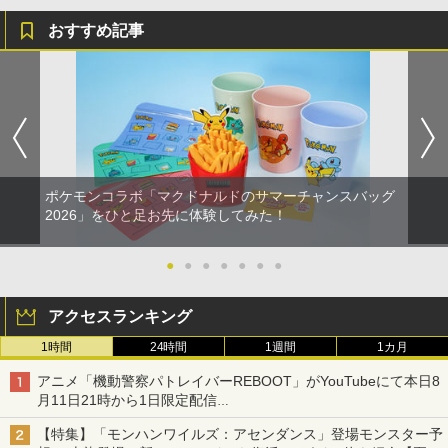
おすすめ記事
ポケモンコラボ「マクドナルドのサマーチャンスバッグ
2026」をひと足お先に体験してみた！
●
●
●
●
●
●
●
アクセスランキング
1時間
24時間
1週間
1カ月
アニメ「機動警察パトレイバーREBOOT」がYouTubeにて本日8
月11日21時から1日限定配信
8月14日にはU-NEXTで限定配信
【特集】「モンハンワイルズ：アセンダンス」登場モンスター予