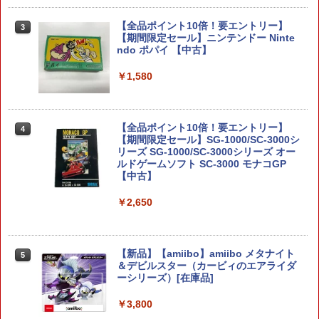
￥2,754
【全品ポイント10倍！要エントリー】
3
【期間限定セール】ニンテンドー Ninte
ndo ポパイ 【中古】
ゼノブレイド ディフィニティブ・エディ
￥1,580
3
ション Nintendo Switch 2 Edition
￥6,650
【全品ポイント10倍！要エントリー】
4
【期間限定セール】SG-1000/SC-3000シ
リーズ SG-1000/SC-3000シリーズ オー
ルドゲームソフト SC-3000 モナコGP
ファイアーエムブレム 万紫千紅 【Switc
【中古】
4
h2】 BEE-P-AACSA
￥2,650
￥8,470
【新品】【amiibo】amiibo メタナイト
5
＆デビルスター（カービィのエアライダ
【特典】進撃の巨人3 Switch2版(【早
ーシリーズ）[在庫品]
5
期購入封入特典】DLC)
￥3,800
￥8,518