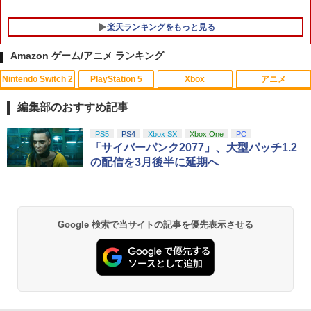
楽天ランキングをもっと見る
Amazon ゲーム/アニメ ランキング
Nintendo Switch 2
PlayStation 5
Xbox
アニメ
劇場版「鬼滅の刃」無限城編 第一章 猗
1
窩座再来(通常版)【Blu-ray】 [ 吾峠呼世
編集部のおすすめ記事
晴 ]
スプラトゥーン レイダース|オンライン
PlayStation 5 デジタル・エディション
【純正品】Xbox ワイヤレス コントロー
劇場版「鬼滅の刃」無限城編 第一章 猗
PS5
PS4
Xbox SX
Xbox One
PC
1
1
1
1
￥3,960
コード版
日本語専用 Console Language: Japan
ラー + USB-C® ケーブル
窩座再来 通常版 [Blu-ray]
「サイバーパンク2077」、大型パッチ1.2
ese only (CFI-2200B01)
の配信を3月後半に延期へ
￥5,832
￥8,300
￥3,964
￥55,000
【送料無料】[Joshinオリジナル特典付]
2
「超かぐや姫!」Blu-ray 通常版/アニメー
ション[Blu-ray]【返品種別A】
【純正品】Xbox ワイヤレス コントロー
2
Google 検索で当サイトの記事を優先表示させる
Nintendo Switch 2(日本語・国内専用)
劇場版「鬼滅の刃」無限城編 第一章 猗
Beast of Reincarnation -PS5 【特典】
ラー (ロボット ホワイト)
2
2
2
￥6,050
窩座再来 通常版 [DVD]
プロダクトコード 封入
￥55,871
￥7,681
￥3,523
￥7,286
劇場版 転生したらスライムだった件 蒼
3
海の涙編 (Blu-ray特装限定版)【Blu-ra
【純正品】Xbox ワイヤレス コントロー
y】 [ 岡咲美保 ]
3