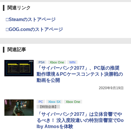
ラー (カーボンブラック)
スプラトゥーン レイダース -Switch2
3
関連リンク
【Amazon.co.jp限定】劇場版モノノ怪
【純正品】ディスクドライブ(CFI-ZDD1
3
3
￥7,722
第三章 蛇神 (Amazon.co.jp限定オリジ
J) PlayStation 5
￥8,020
￥6,445
ナル三方背収納ケース付きコレクション)
□Steamのストアページ
(オリジナル特典:オリジナル巾着＋メー
￥11,849
カー特典:【坤と離】二振りの剣、十翼よ
□GOG.comのストアページ
【楽天ブックス限定抽選特典】迷宮のし
4
り来たる！スタジオ描き下ろしイラスト
【純正品】Xbox 充電式バッテリー + US
おり（特装限定版）【Blu-ray】(抽選で
4
ボード付) [Blu-ray]
B-C ケーブル
豪華賞品が当たる！) [ SUZUKA ]
【純正品】DualSense ワイヤレスコン
ニンテンドープリペイド番号 9000円|オ
4
4
￥10,780
関連記事
トローラー ミッドナイト ブラック(CFI-
ンラインコード版
￥2,618
￥10,296
ZCT2J01)
￥9,000
PS4
Xbox One
WIN
￥10,737
「サイバーパンク2077」、PC版の推奨
劇場版「鬼滅の刃」無限城編 第一章 猗
4
【楽天ブックス限定配送BOX】【楽天ブ
動作環境＆PCケースコンテスト決勝戦の
5
窩座再来 完全生産限定版 [Blu-ray]
【純正品】Xbox Elite ワイヤレス コン
5
ックス限定先着特典+先着特典】劇場版
動画を公開
トローラー Series 2 Core Edition (ホワ
ニンテンドープリペイド番号 5000円|オ
「鬼滅の刃」無限城編 第一章 猗窩座再
5
￥8,698
【純正品】DualSense ワイヤレスコン
イト)
2020年9月19日
ンラインコード版
5
来(完全生産限定版)【Blu-ray】(かるた
トローラー(CFI-ZCT2J)
+イベント抽選権+描き下ろし色紙) [ 吾峠
￥18,718
呼世晴 ]
￥5,000
PC
Xbox SX
Xbox One
￥10,737
【特別企画】
￥11,000
『映画 ラブライブ！蓮ノ空女学院スクー
5
「サイバーパンク2077」は立体音響でや
ルアイドルクラブ Bloom Garden Part
るべき！ 没入度段違いの特別音響室でDo
y』Blu-ray（特装限定版）
lby Atmosを体験