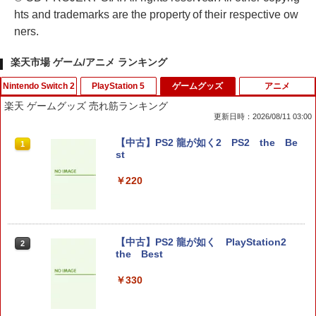
hts and trademarks are the property of their respective ow
ners.
楽天市場 ゲーム/アニメ ランキング
Nintendo Switch 2
PlayStation 5
ゲームグッズ
アニメ
楽天 ゲームグッズ 売れ筋ランキング
更新日時：2026/08/11 03:00
Switch2 保護フィルム スイッチ2 保護フ
【中古】PS2 龍が如く2 PS2 the Be
1
1
ィルム switch2 フィルム Switch2 ガラ
st
スフィルム スイッチ2 フィルム ガイド
貼り付け キット カバー Switch 2 本体
￥220
アクセサリー Nintendo Switch2 ケース
可 透明 ブルーライト カット 99％ FIRM
E
￥1,000
【中古】PS2 龍が如く PlayStation2
2
the Best
￥330
ハードケース for Nintendo Switch 2 ブ
2
ラック