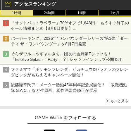
アクセスランキング
1時間
24時間
1週間
1カ月
「オクトパストラベラー」70%オフで1,643円！ もうすぐ終了の
セール情報まとめ【8月8日更新】
ニンテンドーeショップでは「大神 絶景版」が67%オフで990円
バーガーキング、2026年“ワンパウンダーシリーズ”第3弾「ダー
ティ ザ・ワンパウンダー」を8月7日発売
「特製ガーリックマヨソース」を使用した超大型チーズバーガー
そらザウルスやギャルきち、団長の吉野家Tシャツも！
「hololive Splash T-Party!」全Tシャツラインナップ公開＆オン
ライン販売開始
ファミマで「ポケモンフレンダ」ピカチュウ&ゼラオラのフレン
ダピックがもらえるキャンペーン開催！
後藤隆幸氏アニメーター活動45年周年記念展開催！ 「攻殻機動
隊 S.A.C.」など生原画、総作画監督修正が展示
もっと見る
GAME Watch をフォローする