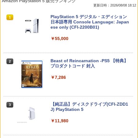
Amazon PlayStation 5 販売ランキング
リーでポイント10倍！】【メール便発
nado LH [YF2430]
レブン10
カード3枚セット（竈門炭治郎、冨岡義
更新日時：2026/08/08 18:12
送】【新品】任天堂 Nintendo Switch 2
勇、猗窩座）】 劇場版「鬼滅の刃」無限
ゲームソフト スプラトゥーン レイダー
城編 第一章 猗窩座再来
￥820
￥583
スプラトゥーン レイダース|オンライン
PlayStation 5 デジタル・エディション
ス
1
1
コード版
日本語専用 Console Language: Japan
￥7,450
ese only (CFI-2200B01)
￥6,750
￥5,832
￥55,000
【中古】PS5イースX −NORDICS−
【中古】ポケットモンスター サン - 3DS
2
2
新劇場版銀魂 -吉原大炎上ー (完全生産限
2
【当店独自で＋P10倍★要エントリー】
定版)【Blu-ray】 [ 杉田智和 ]
￥2,237
￥810
2
【中古】[Switch2] ぽこ あ ポケモン(20
スプラトゥーン レイダース -Switch2
Beast of Reincarnation -PS5 【特典】
2
260305)
2
￥7,722
プロダクトコード 封入
￥6,446
￥6,880
￥7,286
[Switch] Pokemon Champions + スタ
3
【ジャンボPACK】鬼エイム 指サック ゲ
3
ーターパック（ダウンロード版）※720
ーム スマホ ゲーミング FPS 音ゲー 荒野
劇場版モノノ怪 第三章 蛇神【Blu-ray】
3
ポイントまでご利用可
行動 PUBG Apex CoD 高感度 銀繊維 手
[ 神谷浩史 ]
【特典】デジモンストーリー タイムスト
3
汗対策 鬼サック 22個入り
レンジャー Switch2版(【早期購入封入
￥980
Nintendo Switch 2(日本語・国内専用)
【純正品】ディスクドライブ(CFI-ZDD1
3
3
特典】プレオーダーパック＋「デジモン
￥7,821
J) PlayStation 5
￥2,480
カードゲーム」プレイアブルカード)
￥55,491
￥11,980
￥6,943
WSC / EYESRAIL レトロゲーム ガーデ
4
ィアン 【コレクター開発x国内製造】 ハ
カプコン 【PS5】BIOHAZARD RE:2 Z
劇場版「鬼滅の刃」無限城編 第一章 猗
4
4
ード コレクションケース UVカット 透明
Version [ELJM-30585 PS5 バイオハザ
窩座再来(完全生産限定版)【Blu-ray】 [