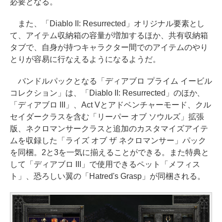
必要となる。
また、「Diablo II: Resurrected」オリジナル要素とし
て、アイテム収納箱の容量が増加するほか、共有収納箱
タブで、自身が持つキャラクター間でのアイテムのやり
とりが容易に行なえるようになるようだ。
バンドルパックとなる「ディアブロ プライム イービル
コレクション」は、「Diablo II: Resurrected」のほか、
「ディアブロ III」、Act Vとアドベンチャーモード、クル
セイダークラスを含む「リーパー オブ ソウルズ」拡張
版、ネクロマンサークラスと追加のカスタマイズアイテ
ムを収録した「ライズ オブ ザ ネクロマンサー」パック
を同梱。2と3を一気に揃えることができる。また特典と
して「ディアブロ III」で使用できるペット「メフィス
ト」、恐ろしい翼の「Hatred's Grasp」が同梱される。