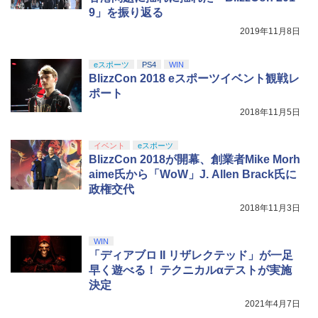
マスター TH8S シフター - PC、PS4、P
￥8,698
9」を振り返る
S5、PS5 Pro、Xbox One、Xbox Serie
s X|S 対応の高精度 H パターン シフター
2019年11月8日
￥14,141
eスポーツ
PS4
WIN
【Amazon.co.jp限定】劇場版モノノ怪
5
BlizzCon 2018 eスポーツイベント観戦レ
第三章 蛇神 (オリジナル特典:オリジナル
ポート
巾着＋メーカー特典:【坤と離】二振りの
剣、十翼より来たる！スタジオ描き下ろ
2018年11月5日
しイラストボード付) [DVD]
￥8,800
イベント
eスポーツ
BlizzCon 2018が開幕、創業者Mike Morh
aime氏から「WoW」J. Allen Brack氏に
政権交代
2018年11月3日
WIN
「ディアブロ II リザレクテッド」が一足
早く遊べる！ テクニカルαテストが実施
決定
2021年4月7日