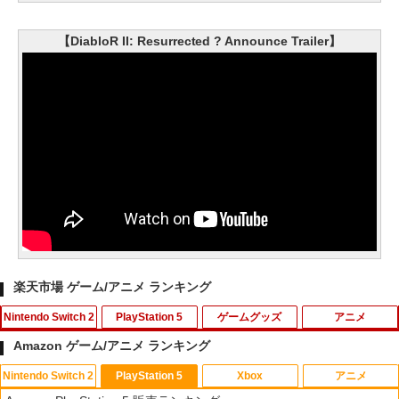
【DiabloR II: Resurrected ? Announce Trailer】
楽天市場 ゲーム/アニメ ランキング
Nintendo Switch 2
PlayStation 5
ゲームグッズ
アニメ
Amazon ゲーム/アニメ ランキング
Nintendo Switch 2
PlayStation 5
Xbox
アニメ
【ダイヤ・プラチナ会員様限定！エント
ゲームテック エイミングスティック Tor
【中古】ワールドサッカーウイニングイ
【通常版 Blu-ray/DVD】【場面写クリア
1
1
1
1