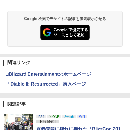
【純正品】Xbox ワイヤレス コントロー
2
劇場版「鬼滅の刃」無限城編 第一章 猗
ラー (ロボット ホワイト)
2
Google 検索で当サイトの記事を優先表示させる
窩座再来 通常版 [DVD]
￥7,681
￥3,523
【純正品】Xbox ワイヤレス コントロー
3
ラー (カーボンブラック)
【Amazon.co.jp限定】劇場版モノノ怪
3
第三章 蛇神 (Amazon.co.jp限定オリジ
関連リンク
￥8,020
ナル三方背収納ケース付きコレクション)
(オリジナル特典:オリジナル巾着＋メー
□Blizzard Entertainmentのホームページ
カー特典:【坤と離】二振りの剣、十翼よ
り来たる！スタジオ描き下ろしイラスト
「Diablo II: Resurrected」購入ページ
【純正品】Xbox 充電式バッテリー + US
4
ボード付) [Blu-ray]
B-C ケーブル
￥10,780
￥2,618
関連記事
PS4
X ONE
Switch
WIN
劇場版「鬼滅の刃」無限城編 第一章 猗
4
【特別企画】
窩座再来 完全生産限定版 [Blu-ray]
【国内正規品】Thrustmaster スラスト
5
香港問題に揺れに揺れた「BlizzCon 201