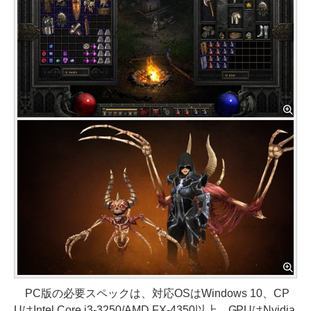
PC版の必要スペックは、対応OSはWindows 10、CP
UはIntel Core i3-3250/AMD FX-4350以上、GPUはNvidia