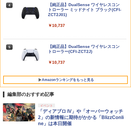
保護 保管 クリアケース（ WSC ワンダー
ードRE2]
吾峠呼世晴 ]
【純正品】DualSense ワイヤレスコン
ニンテンドープリペイド番号 9000円|オ
4
コナミデジタルエンタテインメント 【S
4
4
スワンカラー用 ）
トローラー ミッドナイト ブラック(CFI-
ンラインコード版
witch】パワフルプロ野球2026-2027 [H
ZCT2J01)
￥2,790
￥8,690
AC-P-BQPYA NSW パワフルプロヤキュ
￥880
ウ 2026-2027]
￥9,000
￥10,737
￥7,620
HELLDIVERS 2
【楽天ブックス限定全巻購入特典+全巻
5
5
【中古】ピクミン3 デラックス -Switch
5
購入特典】Re:ゼロから始める異世界生
ニンテンドープリペイド番号 5000円|オ
5
活 4th season 4【Blu-ray】(オリジナル
【純正品】DualSense ワイヤレスコン
￥3,888
ンラインコード版
5
￥3,984
A5キャラファイングラフ+長月達平書き
トローラー(CFI-ZCT2J)
【ダイヤ・プラチナ会員様限定！エント
5
下ろし小説) [ 長月達平 ]
リーでポイント10倍！】【メール便発
￥5,000
￥10,737
送】【新品】Nintendo Switch 2 ゲーム
￥9,900
ソフト ぽこ あ ポケモン POT-P-AAB5A
￥8,100
Amazonランキングをもっと見る
編集部のおすすめ記事
【純正品】Xbox ワイヤレス コントロー
劇場版「鬼滅の刃」無限城編 第一章 猗
イベント
1
1
ラー + USB-C® ケーブル
窩座再来 通常版 [Blu-ray]
「ディアブロ IV」や「オーバーウォッチ
2」の新情報に期待がかかる「BlizzConli
￥8,300
￥3,982
ne」は本日開催