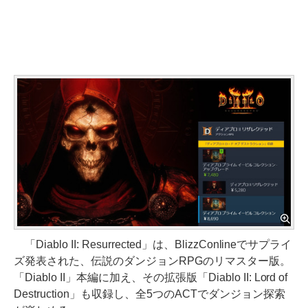
「Diablo II: Resurrected」は、BlizzConlineでサプライ
ズ発表された、伝説のダンジョンRPGのリマスター版。
「Diablo II」本編に加え、その拡張版「Diablo II: Lord of
Destruction」も収録し、全5つのACTでダンジョン探索