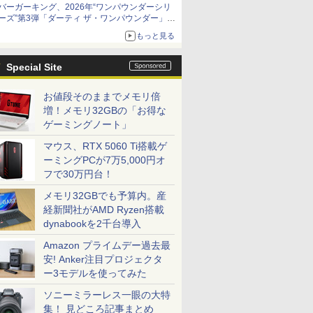
バーガーキング、2026年“ワンパウンダーシリ
限定商品が登場
ーズ”第3弾「ダーティ ザ・ワンパウンダー」を
8月7日発売
もっと見る
「特製ガーリックマヨソース」を使用した超大
型チーズバーガー
Special Site
お値段そのままでメモリ倍
増！メモリ32GBの「お得な
ゲーミングノート」
マウス、RTX 5060 Ti搭載ゲ
ーミングPCが7万5,000円オ
フで30万円台！
メモリ32GBでも予算内。産
経新聞社がAMD Ryzen搭載
dynabookを2千台導入
Amazon プライムデー過去最
安! Anker注目プロジェクタ
ー3モデルを使ってみた
ソニーミラーレス一眼の大特
集！ 見どころ記事まとめ