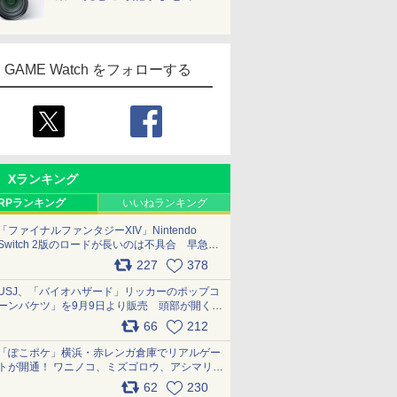
GAME Watch をフォローする
Xランキング
RPランキング
いいねランキング
「ファイナルファンタジーXIV」Nintendo
Switch 2版のロードが長いのは不具合 早急に
アップデートできるよう対応中
227
378
pic.x.com/s9S3nRCAGa
USJ、「バイオハザード」リッカーのポップコ
ーンバケツ」を9月9日より販売 頭部が開く仕
組み。味は恐怖を堪のう「味噌フレーバー」
66
212
pic.x.com/81MuXGahVM
「ぽこポケ」横浜・赤レンガ倉庫でリアルゲー
トが開通！ ワニノコ、ミズゴロウ、アシマリ登
場シーンをレポート pic.x.com/LDgEByVl6D
62
230