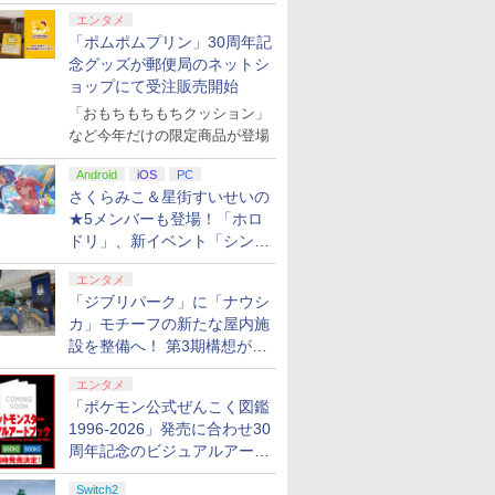
エンタメ
「ポムポムプリン」30周年記
念グッズが郵便局のネットシ
ョップにて受注販売開始
「おもちもちもちクッション」
など今年だけの限定商品が登場
Android
iOS
PC
さくらみこ＆星街すいせいの
★5メンバーも登場！「ホロ
ドリ」、新イベント「シンク
ロする夏のスパークル」がス
エンタメ
タート
「ジブリパーク」に「ナウシ
カ」モチーフの新たな屋内施
設を整備へ！ 第3期構想が公
開
エンタメ
「ポケモン公式ぜんこく図鑑
1996-2026」発売に合わせ30
周年記念のビジュアルアート
ブック3冊同時発売が決定
Switch2