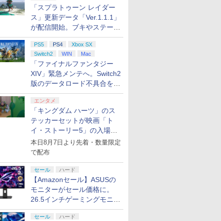
「スプラトゥーン レイダー
ス」更新データ「Ver.1.1.1」
が配信開始。ブキやステージ
に関する不具合を修正
PS5
PS4
Xbox SX
Switch2
WIN
Mac
「ファイナルファンタジー
XIV」緊急メンテへ。Switch2
版のデータロード不具合を最
適化
エンタメ
「キングダム ハーツ」のス
テッカーセットが映画「ト
イ・ストーリー5」の入場特
典として配布決定！
本日8月7日より先着・数量限定
7
7
8
8
9
9
10
10
で配布
セール
ハード
【Amazonセール】ASUSの
モニターがセール価格に。
26.5インチゲーミングモニタ
ー「ROG Strix OLED
セール
ハード
 the
ルズ オブ
ゼルダの伝説 ティア
【当店独自で＋P10倍
XG27ACDMS」限定モデルも
【楽天ブックス限定特
アストロボット
【特典】鬼武者 Way
★エントリーでポイン
【特典】ほ
GOBBLE