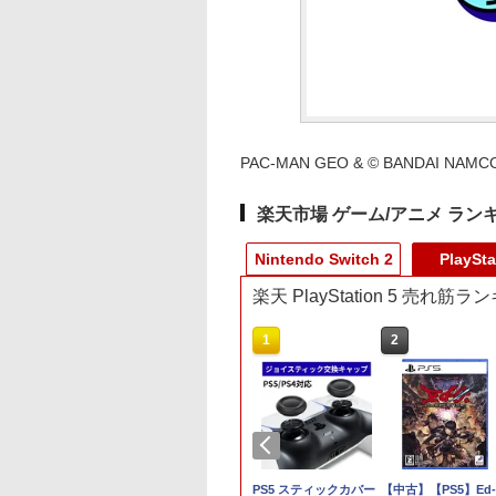
PAC-MAN GEO & © BANDAI NAMCO E
楽天市場 ゲーム/アニメ ラン
Nintendo Switch 2
PlaySta
楽天 PlayStation 5 売れ筋
10
10
1
1
2
2
典】鬼武者 Way
ントリーでポイン
【特典】ほの暮しの
GOBBLE PS5版
【当店独自で＋P10倍
PS5 スティックカバー
コーエーテクモゲー
【中古】【PS5】Ed-