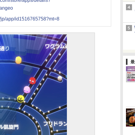
e.com/store/apps/details?
mangeo
m/jp/app/id1516765758?mt=8
最