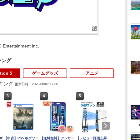
ntertainment Inc.
キング
tion 5
ゲームグッズ
アニメ
ランキング
更新日時：2026/08/07 17:00
3
3
4
4
5
5
6
6
ム
0:
【特典】ファイナルフ
【中古】PS5 ホグワー
ゼルダの伝説 ブレス
【送料無料】アンサー
任天堂 【Switch2】ゼ
【レビュー評価上昇
鬼武者 Way of
【特典】テイ