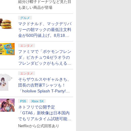
で発売
組分け帽子ドーナツなど見た目
も楽しい商品が登場
グルメ
マクドナルド、マックデリバ
リーの朝マックの最低注文料
金が500円値上げ。8月18日
より1,500円から受付
エンタメ
ファミマで「ポケモンフレン
ダ」ピカチュウ&ゼラオラの
フレンダピックがもらえるキ
ャンペーン開催！
エンタメ
そらザウルスやギャルきち、
団長の吉野家Tシャツも！
「hololive Splash T-Party!」
全Tシャツラインナップ公開
PS5
Xbox SX
＆オンライン販売開始
ネトフリで公開予定
「GTA6」新映像は日本国内
でもリアルタイム試聴可能。
しかも日本語字幕付き
Netflixから公式回答あり