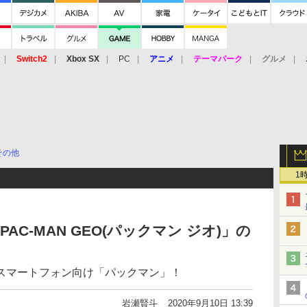
Switch2
Xbox SX
PC
アニメ
テーマパーク
グルメ
 Vita
3DS
アーケード
VR
その他
1
「PAC-MAN GEO(パックマン ジオ)」の
！
スマートフォン向け「パックマン」！
岩瀬賢斗
2020年9月10日 13:39