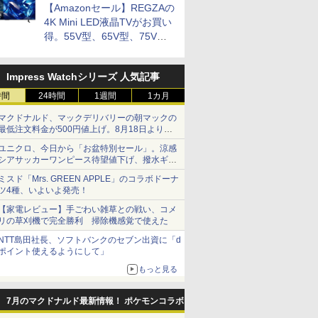
【Amazonセール】REGZAの
tch2】
リマスタ
ーズ オブ ザ キングダ
★要エントリー】【中
典+特典】空の軌跡 the
of the Sword(【早期
ト5倍★[PS5ソフト] 冒
庭 swit
お買い得
￥4,968
￥6,732
MA
【早期購入
ム Nintendo Switch 2
古】[PS5] ペルソナ3
2nd Nintendo Switch
購入封入特典】ダウン
険家エリオットの千年
外付特典】
4K Mini LED液晶TVがお買い
お役立ち
Edition
リロード(P3
2 Edition(DLCチラ
ロードコード)
物語 [ELJM-30889] *早
クリアカー
得。55V型、65V型、75V型
￥7,893
￥4,280
￥8,055
￥8,090
￥5,200
￥8,118
PERSONA3 RELOAD)
シ：NEOブレイサー・
期購入特典付
の2026年モデルがラインナ
通常版 アトラス
アガット+【早期購入外
ップ
(20240202)
付特典】DLCチラシ)
Impress Watchシリーズ 人気記事
時間
24時間
1週間
1カ月
7
7
8
8
9
9
10
10
マクドナルド、マックデリバリーの朝マックの
最低注文料金が500円値上げ。8月18日より
1,500円から受付
ユニクロ、今日から「お盆特別セール」。涼感
シアサッカーワンピース待望値下げ、撥水ギア
ショーツは1990円に
7
7
7
7
8
8
8
8
9
9
9
9
10
10
10
10
ミスド「Mrs. GREEN APPLE」のコラボドーナ
ツ4種、いよいよ発売！
【家電レビュー】手ごわい雑草との戦い、コメ
ース 即納
ス限定配
Switch2 ケース レザー
俺だけレベルアップな
ワイヤレス コントロー
【楽天ブックス限定グ
【中古】ポケットモン
【完全生産限定版 Blu-
【中古】ワ
俺だけレベ
リの草刈機で完全勝利 掃除機感覚で使えた
tendo
楽天ブック
ケース スイッチ2
件 Season2 -Arise
ラー ゲームパット
ッズ+楽天ブックス限定
スター Let's Go! イー
ray/DVD】【場面写ク
ントローラ
件 Season2
e 対応 スイ
典+先着特
Nintendo 対応 スイッ
from the Shadow-
Switch2 Switch1 PS4
先着特典+他】『映画
ブイ- Switch
リアカード3枚セット
(DUALSH
from the 
NTT島田社長、ソフトバンクのセブン出資に「d
ツー ニン
鬼滅の
チ スイッチツー シンプ
Vol.1(完全生産限定版)
PS3 PC Steam プロコ
ラブライブ！蓮ノ空女
（竈門炭治郎、冨岡義
ット・ブラ
Vol.2(完
ポイント使えるようにして」
￥3,480
￥14,080
￥3,499
￥14,850
￥3,762
￥14,880
￥3,797
￥15,362
ー ポーチ
第一章 猗
ル ミニマル PUレザー
【Blu-ray】 [ DUBU ]
ン スイッチ2コントロ
学院スクールアイドル
勇、猗窩座）＆キャラ
カー生産終
【Blu-ray】
もっと見る
プリペイ
ション ス
 Elite
.jp限
ニンテンドープリペイ
PlayStation 5 デジタ
【国内正規品】
『映画 ラブライブ！蓮
ぽこ あ ポケモン エキ
プレイステーション ス
Xbox プリペイドカー
劇場版「鬼滅の刃」無
ニンテンドープリペイ
プレイステーション ス
GameSir G7 HE 有線
劇場版モノノ怪 第三章
ニンテンド
【Amazon.
HyperX Cl
ヤマトよ永
ース 新型
全生産限定
革 カバー ポーチ スト
ーラー スイッチコント
クラブ Bloom Garden
クターデザイン・総作
円|オンラ
,000円|
コントロー
ノノ怪 第
ド番号 500円|オンライ
ル・エディション 日本
Thrustmaster スラス
ノ空女学院スクールア
スパンションパス|オン
トアチケット 3,000円|
ド 2,000円 デジタルコ
限城編 第一章 猗窩座再
ド番号 2000円|オンラ
トアチケット 15,000円
ゲームコントローラー
蛇神 [Blu-ray]
ド番号 30
定】 Logic
Gladiate
REBEL3199
フト ケー
y】(かるた
ラップ付属 オシャレ ソ
ローラー pcコントロー
Party』(特装限定版)
画監督 松島 晃 描き下
ード版
 Core
オリジナル
ンコード版
語専用 (CFI-2200B01)
トマスター TH8S シフ
イドルクラブ Bloom
ラインコード版
オンラインコード版
ード 【旧 Xbox ギフト
来 完全生産限定版
インコード版
|オンラインコード版
XBOX Series X|S
インコード
コン G92
イセンス 
ray]
可能 ギフ
選権+描き
フト 収納 ガジェットケ
ラ 連射コン 連射コント
【Blu-ray】(描き下ろ
ろし色紙】 劇場版「鬼
7月のマクドナルド最新情報！ ポケモンコラボ
￥9,900
ワイト)
ナル巾着＋
+ ディスクドライブ
ター - PC、PS4、
Garden Party』Blu-
カード】 [オンライン
[DVD]
XBOX One Windows
リスモ7 Fo
コントロー
 シンプル
 吾峠呼世
ース クリスマス ギフト
ローラーゲームコント
しイラスト
滅の刃」無限城編 第一
￥500
￥66,849
￥14,141
￥8,589
￥4,400
￥3,000
￥2,000
￥7,828
￥2,000
￥15,000
現在在庫切れです。
￥3,000
￥38,800
￥4,980
￥8,760