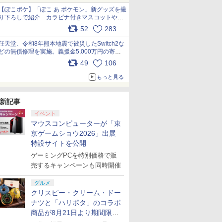
【ぽこポケ】「ぽこ あ ポケモン」新グッズを撮
り下ろしで紹介 カラビナ付きマスコットやス
クエアポーチが仲間入り
52
283
pic.x.com/XmVAgBxaW5
任天堂、令和8年熊本地震で被災したSwitch2な
どの無償修理を実施。義援金5,000万円の寄付
も発表 pic.x.com/BAYsMfUfUC
49
106
もっと見る
新記事
イベント
マウスコンピューターが「東
京ゲームショウ2026」出展
特設サイトを公開
ゲーミングPCを特別価格で販
売するキャンペーンも同時開催
グルメ
クリスピー・クリーム・ドー
ナツと「ハリポタ」のコラボ
商品が8月21日より期間限定