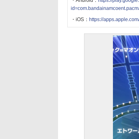
・Android：
https://play.googl
id=com.bandainamcoent.pac
・iOS：
https://apps.apple.co