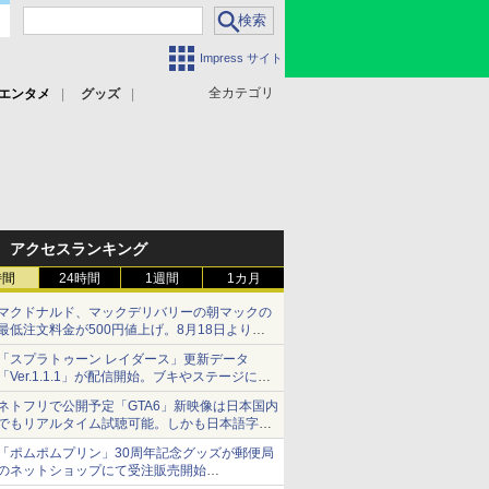
Impress サイト
全カテゴリ
エンタメ
グッズ
アクセスランキング
時間
24時間
1週間
1カ月
マクドナルド、マックデリバリーの朝マックの
最低注文料金が500円値上げ。8月18日より
1,500円から受付
「スプラトゥーン レイダース」更新データ
「Ver.1.1.1」が配信開始。ブキやステージに関
する不具合を修正
ネトフリで公開予定「GTA6」新映像は日本国内
でもリアルタイム試聴可能。しかも日本語字幕
付き
「ポムポムプリン」30周年記念グッズが郵便局
Netflixから公式回答あり
のネットショップにて受注販売開始
「おもちもちもちクッション」など今年だけの