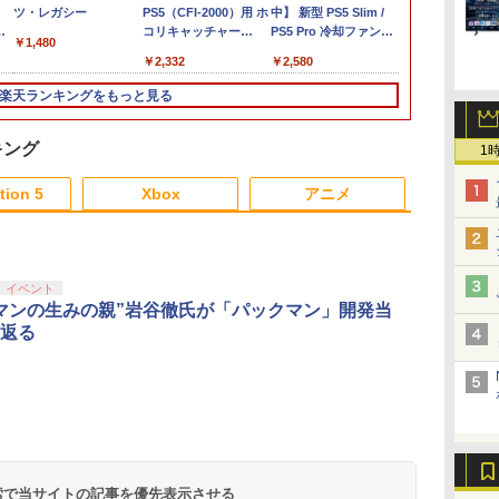
h
ァンタジー レゾナン
ツ・レガシー
オブ ザ ワイルド
PS5（CFI-2000）用 ホ
ルダの伝説 ブレス オ
中】 新型 PS5 Slim /
Sword 【Swi
エターニア 
グ
ス Switch2版(【初回
Nintendo Switch 2
コリキャッチャー
ブ ザ ワイルド
PS5 Pro 冷却ファン
POT-P-ABN
ー PS5版(
￥1,480
h
封入特典】魔導船＆か
Edition
2【ホコリ侵入防
Nintendo Switch 2
PS5スリム用 冷却ファ
特典】超冒険
￥6,910
￥7,680
￥2,332
￥7,710
￥2,580
￥7,730
￥3,484
けだし騎士の応援パッ
止/USBキャップ/コン
Edition [NXS-P-
ン 自動温度検出 3段階
セット)
ク・かけだし騎士のス
トローラ用キャップ/統
AAAAH NSW2 ゼルダ
風速調整 LEDライト
楽天ランキングをもっと見る
タートダッシュパック)
一デザイン/PS5（CFI-
ノデンセツ ブレス オ
USB付き 低騒音 急速
2000）両エディション
ブ ザ ワイルド]
冷却 放熱 プレステ5ス
対応】ANS-PSV031BK
リム用 ディスク/デジ
キング
1
色：ブラック
タル版対応 PS5 周辺機
3
3
4
4
5
5
6
6
器 PS5 Pro 新型PS5
tion 5
Xbox
アニメ
3
3
3
3
4
4
4
4
5
5
5
5
6
6
6
6
イベント
マンの生みの親”岩谷徹氏が「パックマン」開発当
返る
の
台
【中古】牧場物語 キラ
『映画 ラブライブ！蓮
【中古】オーバーライ
ヤマトよ永遠に
【中古】ゼルダの伝説
ヤマトよ永遠に
Switch2 ケ
【楽天ブック
23
キラ太陽となかまたち
ノ空女学院スクールア
ド 2:スーパーメカリー
REBEL3199 7＜最終巻
時のオカリナ 3D
REBEL3199 6【Blu-
スイッチ2 Nin
送BOX】【
イドルクラブ Bloom
グ ULTRAMAN DX
＞【Blu-ray】 [ 西崎義
ray】 [ 西崎義展 ]
Switch Lit
ス限定先着特
￥752
￥1,803
Garden Party』(特装
Edition -Switch
展 ]
ッチ スイッチ
典】劇場版「
￥8,580
￥948
￥8,751
￥8,751
￥1,100
￥11,000
限定版)【Blu-ray】 [
テンドー カバ
刃」無限城編 
ダ
ー
無
Nintendo Switch 2(日
【純正品】ディスクド
【純正品】Xbox ワイ
劇場版「鬼滅の刃」無
ニンテンドープリペイ
【純正品】DualSense
【純正品】Xbox 充電
劇場版「鬼滅の刃」無
ニンテンドープリペイ
【純正品】DualSense
【純正品】Xbox ワイ
【Amazon.co.jp限
ニンテンドー
プレイステー
【純正品】Xbox
【Amazon.co
矢立肇 ]
キャリングケ
窩座再来(完
コ
座再
本語・国内専用)
ライブ(CFI-ZDD1J)
ヤレス コントローラー
限城編 第一章 猗窩座再
ド番号 9000円|オンラ
ワイヤレスコントロー
式バッテリー + USB-C
限城編 第一章 猗窩座
ド番号 5000円|オンラ
ワイヤレスコントロー
ヤレス コントローラー
定】劇場版モノノ怪 第
ド番号 1000
トアチケット 10
ワイヤレス 
定】劇場版モ
ジョイコン ソ
版)【Blu-ra
コ
フト
PlayStation 5
(ロボット ホワイト)
来 通常版 [DVD]
インコード版
ラー ミッドナイト ブ
ケーブル
再来 完全生産限定版
インコード版
ラー(CFI-ZCT2J)
(カーボンブラック)
三章 蛇神 (オリジナル
インコード版
オンラインコ
ラー Series 2
三章 蛇神 (
ブルなど 収納
+イベント抽
￥55,871
ン
ラック(CFI-ZCT2J01)
[Blu-ray]
特典:オリジナル巾着＋
Edition (ホ
特典:オリジ
ト プレゼント
下ろし色紙) [
 検索で当サイトの記事を優先表示させる
￥11,849
￥7,681
￥3,523
￥9,000
￥10,737
￥2,618
￥8,698
￥5,000
￥10,737
￥8,020
￥8,800
￥1,000
￥10,000
￥18,753
￥9,900