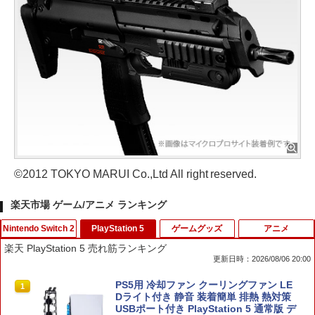
©2012 TOKYO MARUI Co.,Ltd All right reserved.
楽天市場 ゲーム/アニメ ランキング
Nintendo Switch 2
PlayStation 5
ゲームグッズ
アニメ
楽天 PlayStation 5 売れ筋ランキング
更新日時：2026/08/06 20:00
任天堂 スプラトゥーン レイダース【Swi
PS5用 冷却ファン クーリングファン LE
1
1
tch 2】 BEEPAADLA [BEEPAADLA]
Dライト付き 静音 装着簡単 排熱 熱対策
USBポート付き PlayStation 5 通常版 デ