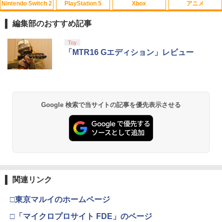
Nintendo Switch 2
PlayStation 5
Xbox
アニメ
Switch2 ケース スイッチ2 Nintendo 対
この世界の片隅に【Blu-ray】 [ のん ]
1
1
応 スイッチ スイッチツー 名入れ かわい
編集部のおすすめ記事
い ニンテンドースイッチ カバー ポーチ
￥3,907
switch Lite 新型 本体 ジョイコン ソフ
スプラトゥーン レイダース|オンライン
PlayStation 5 デジタル・エディション
【純正品】Xbox ワイヤレス コントロー
劇場版「鬼滅の刃」無限城編 第一章 猗
Toy
ト ケーブル 収納可能 ポーチ クリスマス
1
1
1
1
コード版
日本語専用 Console Language: Japan
ラー + USB-C® ケーブル
窩座再来 通常版 [Blu-ray]
「MTR16 Gエディション」レビュー
ギフト クリスマス プレゼント 送料無料
ese only (CFI-2200B01)
￥5,832
￥8,300
￥3,964
￥1,300
￥55,000
【送料無料】劇場版「鬼滅の刃」無限城
2
編 第一章 猗窩座再来(通常版)【Blu-ra
y】/アニメーション[Blu-ray]【返品種別
Google 検索で当サイトの記事を優先表示させる
A】
Xbox プリペイドカード 5,000円 デジタ
Switch2 ケース レザーケース スイッチ2
2
2
スプラトゥーン レイダース -Switch2
劇場版「鬼滅の刃」無限城編 第一章 猗
Beast of Reincarnation -PS5 【特典】
ルコード 【旧 Xbox ギフトカード】 [オ
2
2
Nintendo 対応 スイッチ スイッチツー
2
窩座再来 通常版 [DVD]
プロダクトコード 封入
ンラインコード]
シンプル ミニマル PUレザー 革 カバー
￥4,400
￥6,455
ポーチ ストラップ付属 オシャレ ソフト
￥3,523
収納 ガジェットケース クリスマス ギフ
￥7,286
￥5,000
ト プレゼント 送料無料
【BLU-R】超かぐや姫！ Blu-ray通常版
3
￥3,480
【純正品】Xbox ワイヤレス コントロー
￥5,780
3
関連リンク
Nintendo Switch 2(日本語・国内専用)
劇場版「鬼滅の刃」無限城編 第一章 猗
【純正品】ディスクドライブ(CFI-ZDD1
3
3
ラー (ロボット ホワイト)
3
窩座再来 完全生産限定版 [Blu-ray]
J) PlayStation 5
□東京マルイのホームページ
￥55,603
【送料無料】【中古】MD メガドライブ
￥7,681
3
￥8,698
￥11,849
ロックマンメガワールド
□「マイクロプロサイト FDE」のページ