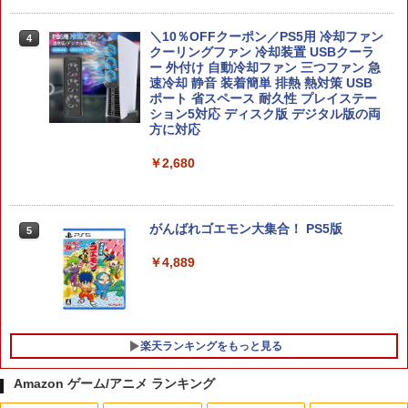
スフィルム スイッチ2 フィルム ガイド
貼り付け キット カバー Switch 2 本体
アクセサリー Nintendo Switch2 ケース
＼10％OFFクーポン／PS5用 冷却ファン
4
可 透明 ブルーライト カット 99％ FIRM
クーリングファン 冷却装置 USBクーラ
E
ー 外付け 自動冷却ファン 三つファン 急
速冷却 静音 装着簡単 排熱 熱対策 USB
￥1,000
ポート 省スペース 耐久性 プレイステー
ション5対応 ディスク版 デジタル版の両
方に対応
MAGES. 【Joshinオリジナル特典付】
￥2,680
5
【Switch2】STEINS;GATE RE:BOOT
（シュタインズゲート リブート） 通常
版 [BEE-P-AB55A NSW2 シュタインズ
ゲ-ト リブ-ト ツウジョウ]
がんばれゴエモン大集合！ PS5版
5
￥7,290
￥4,889
楽天ランキングをもっと見る
Amazon ゲーム/アニメ ランキング