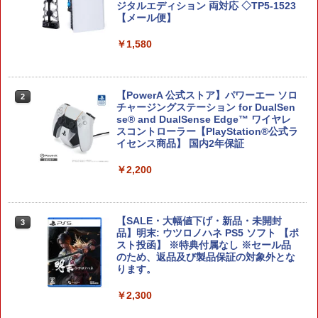
ジタルエディション 両対応 ◇TP5-1523
￥6,720
【メール便】
￥1,580
【ダイヤ・プラチナ会員様限定！エント
2
リーでポイント10倍！】【メール便発
送】【新品】任天堂 Nintendo Switch 2
【PowerA 公式ストア】パワーエー ソロ
2
ゲームソフト スプラトゥーン レイダー
チャージングステーション for DualSen
ス
se® and DualSense Edge™ ワイヤレ
スコントローラー【PlayStation®公式ラ
イセンス商品】 国内2年保証
￥6,750
￥2,200
Lies of P：コンプリート エディション
3
【Switch2】BEE-P-AA8UA(JPN)
【SALE・大幅値下げ・新品・未開封
3
品】明末: ウツロノハネ PS5 ソフト 【ポ
￥6,862
スト投函】 ※特典付属なし ※セール品
のため、返品及び製品保証の対象外とな
ります。
Switch2 保護フィルム スイッチ2 保護フ
￥2,300
4
ィルム switch2 フィルム Switch2 ガラ