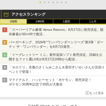
●
●
●
●
●
●
●
アクセスランキング
1時間
24時間
1週間
1カ月
「スーパーリアル麻雀 Venus Returns」8月27日に発売決定。脱
衣麻雀が3D×VRで復活
発売から2週間は20%オフになるセールが実施
バーガーキング、2026年“ワンパウンダーシリーズ”第3弾「ダー
ティ ザ・ワンパウンダー」を8月7日発売
「特製ガーリックマヨソース」を使用した超大型チーズバーガー
「イーグレットツー ミニ」新作追加ソフト発売決定。詳細を公
開するファミ通LIVEが8月27日20時から配信
シリーズ累計100タイトルへ
「ホロドリ」水着のさくらみこさん＆星街すいせいさんが次回イ
ベントで登場！
マクドナルド、ハッピーセット「ポケモン」発売決定！
ポケモン30周年記念で30匹が大集合
もっと見る