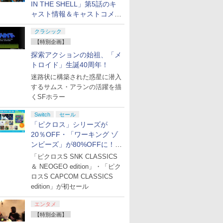
IN THE SHELL」第5話のキ
ャスト情報＆キャストコメン
ト、エンドカードを公開！
クラシック
【特別企画】
探索アクションの始祖、「メ
トロイド」生誕40周年！
迷路状に構築された惑星に潜入
するサムス・アランの活躍を描
くSFホラー
Switch
セール
「ピクロス」シリーズが
20％OFF・「ワーキング ゾ
ンビーズ」が80%OFFに！
「ジュピターサマーセール
「ピクロスS SNK CLASSICS
2026」開催
＆ NEOGEO edition」・「ピク
ロスS CAPCOM CLASSICS
edition」が初セール
エンタメ
【特別企画】