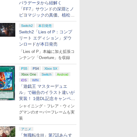
パラデータから紐解く
「FF7」サウンドの深淵とノ
ビヨマジックの真価。植松伸
夫氏による「ff vol.7」一挙レ
Switch2
本日発売
ポート
Switch2「Lies of P：コンプ
リート エディション」ダウ
ンロードが本日発売
「Lies of P」本編に加え拡張コ
ンテンツ「Overture」を収録
PS5
PS4
Xbox SX
Xbox One
Switch
Android
iOS
WIN
「遊戯王 マスターデュエ
ル」で融合のイラスト違いが
実装！ 1億DL記念キャンペー
ン開催
シャイニング・フレア・ウィン
グマンのオーバーフレームも実
装
アニメ
「無職転生III」第7話あらす