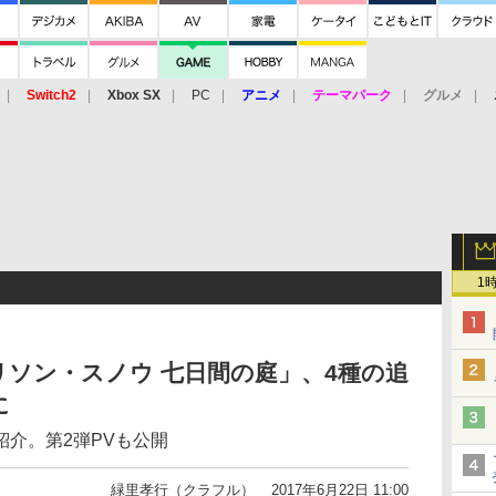
Switch2
Xbox SX
PC
アニメ
テーマパーク
グルメ
 Vita
3DS
アーケード
VR
1
ソン・スノウ 七日間の庭」、4種の追
に
介。第2弾PVも公開
緑里孝行（クラフル）
2017年6月22日 11:00