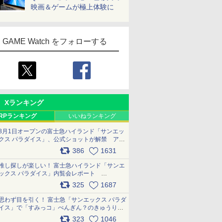
映画＆ゲームが極上体験に
GAME Watch をフォローする
Xランキング
RPランキング
いいねランキング
8月1日オープンの富士急ハイランド「サンエッ
クス パラダイス」、公式ショットが解禁 アト
ラクション、メニュー、グッズ写真を一覧で紹
386
1631
介 pic.x.com/bDYkq8oRFu
推し探しが楽しい！ 富士急ハイランド「サンエ
ックス パラダイス」内覧会レポート
pic.x.com/p718c0QB0k
325
1687
思わず目を引く！ 富士急「サンエックス パラダ
イス」で「すみっコ」ぺんぎん？のきゅうりド
ッグを食べてみた イラストそのままのメニュ
323
1046