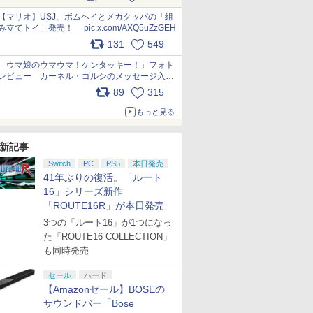
ー化に挑戦。これが意外にもおいしい
pic.x.com/Kgl04hZaeg
【マリオ】USJ、ボムヘイとメカクッパの「組
み立てトイ」発売！ pic.x.com/AXQ5uZzGEH
131
549
「ウマ娘のウマウマ！ケンタッキー！」フォト
レビュー カーネル・ゴルシのメッセージ入り
パッケージや描き下ろしトレカなどが登場
89
315
pic.x.com/PjnkR9vkXl
もっと見る
新記事
Switch
PC
PS5
本日発売
41年ぶりの復活。「ルート
16」シリーズ新作
「ROUTE16R」が本日発売
3つの「ルート16」が1つになっ
た「ROUTE16 COLLECTION」
も同時発売
セール
ハード
【Amazonセール】BOSEの
サウンドバー「Bose