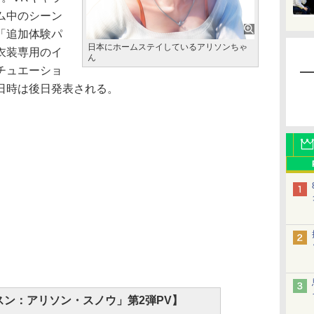
ム中のシーン
「追加体験パ
日本にホームステイしているアリソンちゃ
衣装専用のイ
ん
チュエーショ
日時は後日発表される。
スン：アリソン・スノウ」第2弾PV】