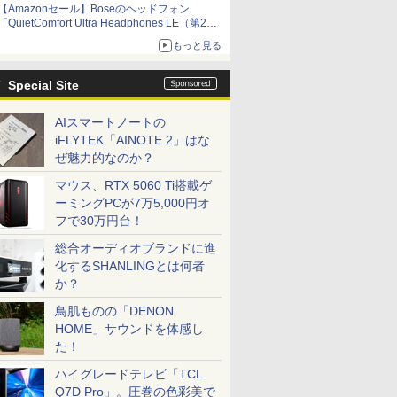
【Amazonセール】Boseのヘッドフォン
「QuietComfort Ultra Headphones LE（第2世
代）」などお買い得価格で登場
もっと見る
イマーシブオーディオで臨場感ある音楽体験が
楽しめる
Special Site
AIスマートノートの
iFLYTEK「AINOTE 2」はな
ぜ魅力的なのか？
マウス、RTX 5060 Ti搭載ゲ
ーミングPCが7万5,000円オ
フで30万円台！
総合オーディオブランドに進
化するSHANLINGとは何者
か？
鳥肌ものの「DENON
HOME」サウンドを体感し
た！
ハイグレードテレビ「TCL
Q7D Pro」。圧巻の色彩美で