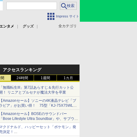
Impress サイト
全カテゴリ
エンタメ
グッズ
アクセスランキング
時間
24時間
1週間
1カ月
「無職転生III」第7話あらすじ＆先行カット公
開！ リニアとプルセナが魔法大学を卒業
【Amazonセール】ソニーの4K液晶テレビ「ブ
ラビア」がお買い得！ 75型「KJ-75X75WL」
などラインナップ
【Amazonセール】BOSEのサウンドバー
「Bose Lifestyle Ultra Soundbar」や、サブウー
ファー「Bose Lifestyle Ultra Subwoofer」など
マクドナルド、ハッピーセット「ポケモン」発
お買い得！
売決定！
ポケモン30周年記念で30匹が大集合