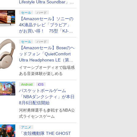
Lifestyle Ultra Soundbar」
や、サブウーファー「Bose
セール
ハード
Lifestyle Ultra Subwoofer」
【Amazonセール】ソニーの
などお買い得！
4K液晶テレビ「ブラビア」
がお買い得！ 75型「KJ-
75X75WL」などラインナッ
セール
ハード
プ
【Amazonセール】Boseのヘ
ッドフォン「QuietComfort
Ultra Headphones LE（第2
世代）」などお買い得価格で
イマーシブオーディオで臨場感
登場
ある音楽体験が楽しめる
Android
iOS
バスケットボールゲーム
「NBAダンクシティ」が本日
8月6日配信開始
河村勇輝選手も参戦するNBA公
式ライセンスゲーム
アニメ
「攻殻機動隊 THE GHOST