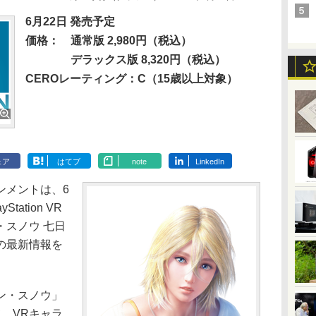
6月22日 発売予定
価格：
通常版 2,980円（税込）
デラックス版 8,320円（税込）
CEROレーティング：C（15歳以上対象）
ェア
はてブ
note
LinkedIn
メントは、6
ation VR
・スノウ 七日
の最新情報を
ン・スノウ」
。VRキャラ