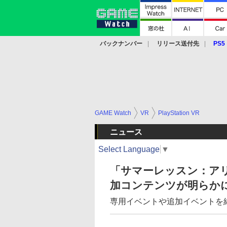
バックナンバー
リリース送付先
PS5
モバイル
eスポーツ
クラウド
PS
GAME Watch
VR
PlayStation VR
ニュース
Select Language
▼
「サマーレッスン：アリ
加コンテンツが明らか
専用イベントや追加イベントを紹