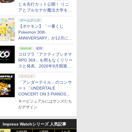
じ＆先行カット公開！ リニ
アとプルセナが魔法大学を卒
業
ゲームグッズ
【ポケモン】「一番くじ
Pokemon 30th
ANNIVERSARY」が12月に再
販決定！ ピカチュウたちの
Android
iOS
ぬいぐるみが当たる
コロプラ「アクティブシネマ
RPG 369」を間もなくリリー
スと発表。2026年9月期第3
四半期決算にて
イベント
「アンダーテイル」のコンサ
ート「UNDERTALE
CONCERT ON 3 PIANOS」
のチケット情報が公開
キービジュアルにはサンズたち
がデザイン
Impress Watchシリーズ 人気記事