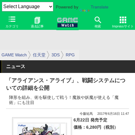
Powered by
Translate
カテゴリ
過去記事
検索
Impressサイト
GAME Watch
任天堂
3DS
RPG
ニュース
「アライアンス・アライブ」、戦闘システムにつ
いての詳細を公開
陣形を組み、術を駆使して戦う！魔族や妖魔が使える「魔
術」にも注目
今藤祐馬
2017年6月16日 11:47
6月22日 発売予定
価格：6,280円（税別）