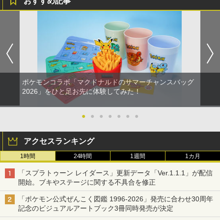
おすすめ記事
ポケモンコラボ「マクドナルドのサマーチャンスバッグ
2026」をひと足お先に体験してみた！
●
●
●
●
●
●
●
アクセスランキング
1時間
24時間
1週間
1カ月
「スプラトゥーン レイダース」更新データ「Ver.1.1.1」が配信
開始。ブキやステージに関する不具合を修正
「ポケモン公式ぜんこく図鑑 1996-2026」発売に合わせ30周年
記念のビジュアルアートブック3冊同時発売が決定