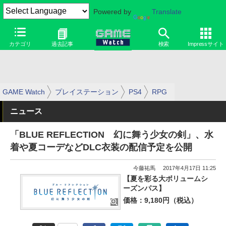
Powered by
Translate
カテゴリ
過去記事
検索
Impressサイト
GAME Watch
プレイステーション
PS4
RPG
ニュース
「BLUE REFLECTION 幻に舞う少女の剣」、水
着や夏コーデなどDLC衣装の配信予定を公開
今藤祐馬
2017年4月17日 11:25
【夏を彩る大ボリュームシ
ーズンパス】
価格：9,180円（税込）