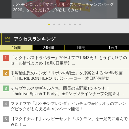
ポケモンコラボ「マクドナルドのサマーチャンスバッグ
2026」をひと足お先に体験してみた！
●
●
●
●
●
●
●
アクセスランキング
1時間
24時間
1週間
1カ月
「オクトパストラベラー」70%オフで1,643円！ もうすぐ終了の
セール情報まとめ【8月8日更新】
ニンテンドーeショップでは「大神 絶景版」が67%オフで990円
手塚治虫氏のマンガ「リボンの騎士」を原案とするNetflix映画
「THE RIBBON HERO リボンヒーロー」本日配信開始
そらザウルスやギャルきち、団長の吉野家Tシャツも！
「hololive Splash T-Party!」全Tシャツラインナップ公開＆オン
ライン販売開始
ファミマで「ポケモンフレンダ」ピカチュウ&ゼラオラのフレン
ダピックがもらえるキャンペーン開催！
【マクドナルド】ハッピーセット「ポケモン」を一足先に遊んで
みた！