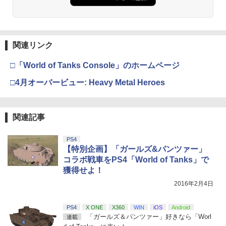
layStation 5
￥7,286
￥5,000
劇場版「鬼滅の刃」無限城編 第一章 猗
2
【中古】ザ クルー:モーターフェス -PS4
3
窩座再来 通常版 [Blu-ray]
￥1,698
新劇場版銀魂 -吉原大炎上ー (完全生産限
3
定版)【Blu-ray】 [ 杉田智和 ]
￥3,511
￥3,964
【純正品】Xbox ワイヤレス コントロー
3
関連リンク
Nintendo Switch 2(日本語・国内専用)
【純正品】ディスクドライブ(CFI-ZDD1
3
ラー (ロボット ホワイト)
3
￥7,722
J) PlayStation 5
全モデル対応 鉄製 PS5 Pro / PS5 slim /
3
￥55,871
□「World of Tanks Console」のホームページ
PS5 本体 縦置き 収納 壁掛け スタンド P
￥7,681
￥11,849
layStation 5 / PlayStation 5 slim / Play
劇場版「鬼滅の刃」無限城編 第一章 猗
□4月オーバービュー: Heavy Metal Heroes
3
Station 5 Pro コントローラー ヘッドフ
【中古】【純正品】ワイヤレスコントロ
4
窩座再来 通常版 [DVD]
ォン ホルダー プレステ5 プレイステーシ
ーラー (DUALSHOCK 4) グレイシャ
Re:ゼロから始める異世界生活 4th seas
4
ョン5 収納 放熱 装着簡単 冷却 静音 JYS
ー・ホワイト (CUH-ZCT2J13)
on 1【Blu-ray】 [ 長月達平 ]
【純正品】Xbox 充電式バッテリー + US
4
￥3,523
-P5227-V3 送料無料
【純正品】DualSense ワイヤレスコン
B-C ケーブル
ニンテンドープリペイド番号 9000円|オ
4
4
関連記事
トローラー ミッドナイト ブラック(CFI-
￥3,859
ンラインコード版
￥7,821
￥4,490
ZCT2J01)
￥2,618
￥9,000
PS4
￥10,737
【特別企画】「ガールズ&パンツァー」
劇場版「鬼滅の刃」無限城編 第一章 猗
4
[Switch 2] ぽこ あ ポケモン エキスパン
【楽天ブックス限定配送BOX】【楽天ブ
5
コラボ戦車をPS4「World of Tanks」で
5
窩座再来 完全生産限定版 [Blu-ray]
R-Type Dimensions III PS5版
ションパス（ダウンロード版）※3,200
4
ックス限定グッズ+楽天ブックス限定先
獲得せよ！
ポイントまでご利用可
【純正品】Xbox ワイヤレス コントロー
着特典+他】劇場版「鬼滅の刃」無限城
ニンテンドープリペイド番号 5000円|オ
5
5
￥8,698
￥5,105
【純正品】DualSense ワイヤレスコン
ラー (カーボンブラック)
編 第一章 猗窩座再来(完全生産限定版)
2016年2月4日
ンラインコード版
5
トローラー(CFI-ZCT2J)
【Blu-ray】(キャラファイングラフ+タン
￥4,400
ブラー+かるた+他) [ 吾峠呼世晴 ]
￥8,020
￥5,000
PS4
X ONE
X360
WIN
iOS
Android
￥10,737
「ガールズ＆パンツァー」好きなら「Worl
連載
￥18,370
【Amazon.co.jp限定】劇場版モノノ怪
5