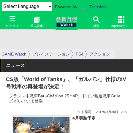
Powered by
Translate
カテゴリ
過去記事
検索
Impressサイト
GAME Watch
プレイステーション
PS4
アクション
ニュース
CS版「World of Tanks」、「ガルパン」仕様のIV
号戦車の再登場が決定！
フランス中戦車Bat.-Châtillon 25 t AP、ドイツ駆逐戦車Grille
15がいよいよ登場
中村聖司
2017年3月30日 12:35
4月実装予定