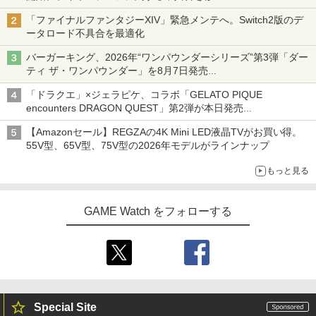
「ファイナルファンタジーXIV」緊急メンテへ。Switch2版のデ
ータロード不具合を最適化
バーガーキング、2026年“ワンパウンダーシリーズ”第3弾「ダー
ティ ザ・ワンパウンダー」を8月7日発売
「特製ガーリックマヨソース」を使用した超大型チーズバーガー
「ドラクエ」×ジェラピケ、コラボ「GELATO PIQUE
encounters DRAGON QUEST」第2弾が本日発売
アイスカップに入ったスライムやわたぼう、ベビーサタンなどが
【Amazonセール】REGZAの4K Mini LED液晶TVがお買い得。
オリジナルアートで登場
55V型、65V型、75V型の2026年モデルがラインナップ
もっと見る
GAME Watch をフォローする
Special Site