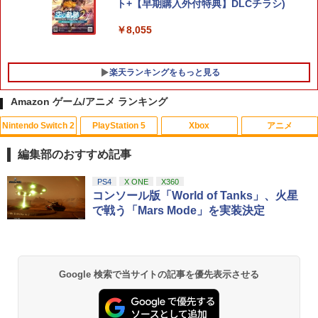
ト+【早期購入外付特典】DLCチラシ)
￥8,055
楽天ランキングをもっと見る
Amazon ゲーム/アニメ ランキング
Nintendo Switch 2
PlayStation 5
Xbox
アニメ
【送料無料】(18in1)PS5 コントローラ
【中古】とびだせ どうぶつの森
ONE PIECE ワンピース 21STシーズン
1
1
1
ー 修理 ps5 コントローラー 修理キット
エッグヘッド編 PIECE.25【Blu-ray】 [
編集部のおすすめ記事
ps5 コントローラー ゴム 交換 導電性 L1
尾田栄一郎 ]
￥658
L2 R1 R2 トリガー ブラック スプリング
スプラトゥーン レイダース|オンライン
PlayStation 5 デジタル・エディション
【純正品】Xbox ワイヤレス コントロー
【Amazon.co.jp限定】劇場版モノノ怪
PS4
X ONE
X360
付き 互換部品PS5コントローラー交換用
1
1
1
1
￥4,719
コード版
日本語専用 Console Language: Japan
ラー + USB-C® ケーブル
第三章 蛇神 (Amazon.co.jp限定オリジ
コンソール版「World of Tanks」、火星
ボタン
ese only (CFI-2200B01)
ナル三方背収納ケース付きコレクション)
で戦う「Mars Mode」を実装決定
(オリジナル特典:オリジナル巾着＋メー
￥5,832
￥8,300
￥1,479
カー特典:【坤と離】二振りの剣、十翼よ
￥55,000
【中古】コナミ eBASEBALLパワフルプ
リョーマ！The Prince of Tennis 新生劇
2
2
り来たる！スタジオ描き下ろしイラスト
ロ野球2020 【Switch用 ソフト】【EC
場版テニスの王子様Blu-rayコレクター
ボード付) [Blu-ray]
センター】保証期間1週間
ズ・エディション(3枚組)【Blu-ray】 [
Xbox プリペイドカード 5,000円 デジタ
【8/4-11 当店P5倍!&マラソン!】PS5 縦
皆川純子 ]
2
Google 検索で当サイトの記事を優先表示させる
2
￥10,780
スプラトゥーン レイダース -Switch2
Beast of Reincarnation -PS5 【特典】
ルコード 【旧 Xbox ギフトカード】 [オ
2
置き スタンド 転倒防止 地震対策 傷付き
￥980
2
プロダクトコード 封入
ンラインコード]
防止 放熱改善 簡単取り付け Ps5 Slim/P
￥6,928
￥6,455
s5 Pro/Ps5 対応 プレイステーション5 P