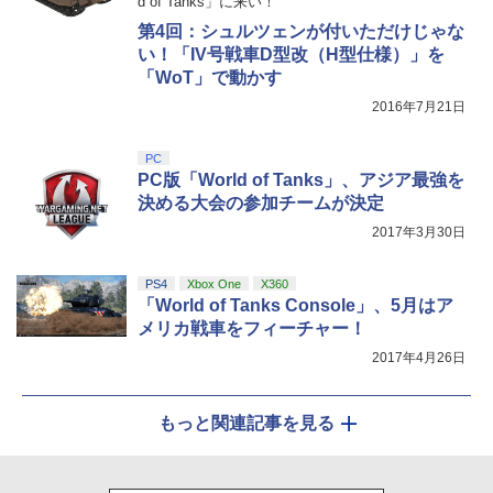
d of Tanks」に来い！
第三章 蛇神 (オリジナル特典:オリジナル
スパイク・チュンソフト 【封入特典付】
5
第4回：シュルツェンが付いただけじゃな
巾着＋メーカー特典:【坤と離】二振りの
【PS5】Dune: Awakening （オンライ
剣、十翼より来たる！スタジオ描き下ろ
い！「IV号戦車D型改（H型仕様）」を
ン専用） [ELJM-31027 PS5 デュ-ン ア
しイラストボード付) [DVD]
ウェイクニング]
「WoT」で動かす
2016年7月21日
￥8,800
￥5,420
PC
PC版「World of Tanks」、アジア最強を
決める大会の参加チームが決定
2017年3月30日
PS4
Xbox One
X360
「World of Tanks Console」、5月はア
メリカ戦車をフィーチャー！
2017年4月26日
もっと関連記事を見る