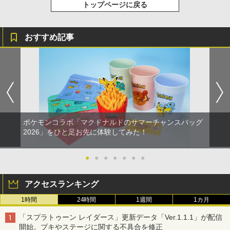
トップページに戻る
おすすめ記事
ポケモンコラボ「マクドナルドのサマーチャンスバッグ
2026」をひと足お先に体験してみた！
●
●
●
●
●
●
●
アクセスランキング
1時間
24時間
1週間
1カ月
「スプラトゥーン レイダース」更新データ「Ver.1.1.1」が配信
開始。ブキやステージに関する不具合を修正