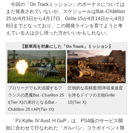
今回の「On Trackミッション」のボーナスについては
まだ発表されていないが、スケジュールはBat.-Châtillon
25 tが4月3日から4月17日、Grille 15が4月14日から4月2
8日までとなっており、この開発ラインを育てようと考
えている人は少し待った方がいいかもしれない。
【新車両を対象にした「On Track」ミッション】
プロリーグでも大活躍するフ
圧倒的な高精度/照準収束速度
ランスの悪魔Bat.-Chatillon 25
を誇るドイツの主砲Grille
t(Tier X)の弟分となるBat.-
15(Tier X)
Châtillon 25 t AP(Tier IX)
「Pz.Kpfw. IV Ausf. H GuP」は、PS4版のサービス開
始に合わせて行なわれた「ガルパン」コラボイベント限