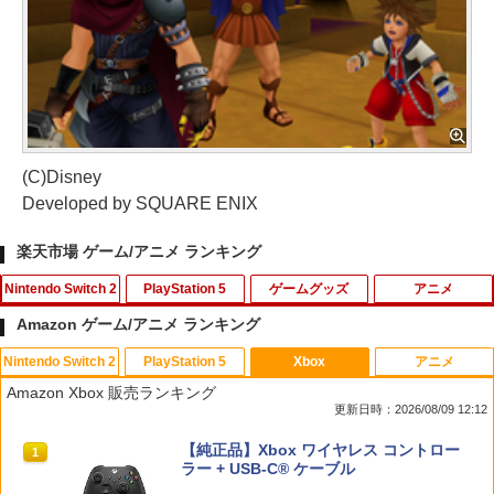
(C)Disney
Developed by SQUARE ENIX
楽天市場 ゲーム/アニメ ランキング
Nintendo Switch 2
PlayStation 5
ゲームグッズ
アニメ
Amazon ゲーム/アニメ ランキング
Nintendo Switch 2
PlayStation 5
Xbox
アニメ
【特典】進撃の巨人3 Switch2版(【早
【特典】BLUE REFLECTION Quartet:
【中古】ファイナルファンタジーXII レ
マクロスプラス MOVIE EDITION【Blu-r
1
1
1
1
Amazon Xbox 販売ランキング
期購入封入特典】DLC)
少女たちのキセキ PS5版(【早期購入特
ヴァナント・ウイング
ay】 [ 山崎たくみ ]
更新日時：2026/08/09 12:12
典】特別フォトフレーム「Quartet」)
￥8,518
￥596
￥4,070
スプラトゥーン レイダース|オンライン
PlayStation 5 デジタル・エディション
【純正品】Xbox ワイヤレス コントロー
1
1
1
￥6,342
コード版
日本語専用 Console Language: Japan
ラー + USB-C® ケーブル
ese only (CFI-2200B01)