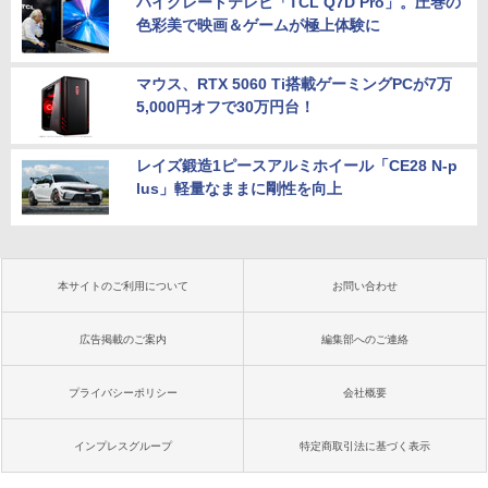
ハイグレードテレビ「TCL Q7D Pro」。圧巻の
色彩美で映画＆ゲームが極上体験に
マウス、RTX 5060 Ti搭載ゲーミングPCが7万
5,000円オフで30万円台！
レイズ鍛造1ピースアルミホイール「CE28 N-p
lus」軽量なままに剛性を向上
本サイトのご利用について
お問い合わせ
広告掲載のご案内
編集部へのご連絡
プライバシーポリシー
会社概要
インプレスグループ
特定商取引法に基づく表示