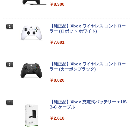
￥5,832
￥8,300
【中古】PS2 ギャロップレーサー6 −R
2
￥55,000
ダービースタリオン2 【Switch2】 POT-
Flow【Blu-ray】 [ ギンツ・ジルバロデ
【特典】真・三國無双2 with 猛将伝 Re
2
2
2
evolution− PS2 the Best
P-AB73A
ィス ]
mastered PS5版(【早期購入封入特
典】「赤兎鐙『真・三國無双2』レトロ
￥660
【純正品】Xbox ワイヤレス コントロー
スタイル」DLC)
￥8,582
￥4,316
2
スプラトゥーン レイダース -Switch2
Beast of Reincarnation -PS5 【特典】
ラー (ロボット ホワイト)
2
2
プロダクトコード 封入
￥6,358
￥6,447
￥7,681
￥7,286
[Switch] Pokemon Champions + スタ
3
任天堂 マリオカート ワールド【Switch
【楽天ブックス限定先着特典】「超かぐ
3
3
ーターパック（ダウンロード版）※720
2】 BEEPAAAAA [BEEPAAAAA]
や姫！」通常版【Blu-ray】(アクリルコ
【特典】ファイナルファンタジー レゾナ
ポイントまでご利用可
3
ースター) [ 夏吉ゆうこ ]
【純正品】Xbox ワイヤレス コントロー
ンス PS5版(【初回封入特典】魔導船＆
3
ラー (カーボンブラック)
￥8,960
かけだし騎士の応援パック・かけだし騎
￥980
Nintendo Switch 2(日本語・国内専用)
【純正品】ディスクドライブ(CFI-ZDD1
3
￥6,800
3
士のスタートダッシュパック)
J) PlayStation 5
￥8,020
￥55,491
￥6,526
￥11,849
【中古】グランド・セフト・オートV
4
任天堂 【Switch2】マリオカート ワール
マシンロボ ぶっちぎりバトルハッカーズ
4
4
【CEROレーティング「Z」】 (「特典」
ド [BEE-P-AAAAA NSW2 マリオカ-ト
全31話BOXセット ブルーレイ【Blu-ra
【純正品】Xbox 充電式バッテリー + US
4
タイガーシャークマネーカード(「GTAオ
ワ-ルド]
y】
B-C ケーブル
サドン ストライク 5 デラックスエディシ
ンライン」マネー$20万)DLCのプロダク
4
【純正品】DualSense ワイヤレスコン
ニンテンドープリペイド番号 9000円|オ
4
ョン
トコード 同梱)- PS4
4
トローラー ミッドナイト ブラック(CFI-
￥8,970
￥7,300
ンラインコード版
￥2,618
ZCT2J01)
￥6,628
￥1,598
￥9,000
￥10,737