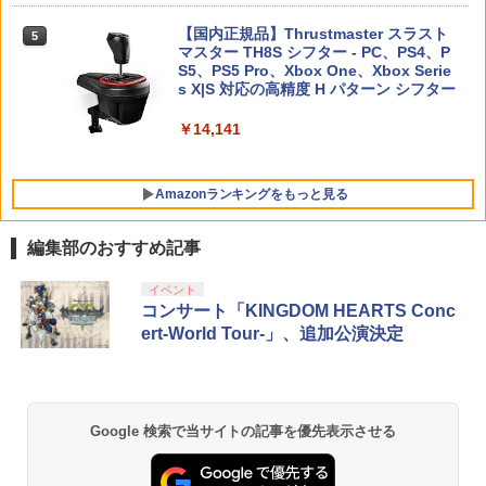
Nintendo Switch 2 オールインボックス
劇場版「鬼滅の刃」無限城編 第一章 猗
5
5
窩座再来(完全生産限定版)【Blu-ray】 [
【国内正規品】Thrustmaster スラスト
5
【中古】Nintendo Switch Proコントロ
5
吾峠呼世晴 ]
マスター TH8S シフター - PC、PS4、P
￥9,073
【特典】ドラゴンクエストモンスターズ
ニンテンドープリペイド番号 5000円|オ
5
ーラー HAC-A-FSSKA【千葉】保証期間
5
【純正品】DualSense ワイヤレスコン
S5、PS5 Pro、Xbox One、Xbox Serie
4 枯れ木の国のビアンカ・フローラ P
ンラインコード版
5
1週間【ランクC】
トローラー(CFI-ZCT2J)
s X|S 対応の高精度 H パターン シフター
S5版(【早期購入封入特典】冒険スター
￥8,690
トダッシュセット)
￥5,000
￥3,300
￥10,737
￥14,141
￥7,199
Amazonランキングをもっと見る
編集部のおすすめ記事
劇場版「鬼滅の刃」無限城編 第一章 猗
イベント
1
窩座再来 通常版 [Blu-ray]
コンサート「KINGDOM HEARTS Conc
ert-World Tour-」、追加公演決定
￥3,982
Google 検索で当サイトの記事を優先表示させる
劇場版「鬼滅の刃」無限城編 第一章 猗
2
窩座再来 通常版 [DVD]