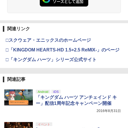
￥3,523
関連リンク
【Amazon.co.jp限定】劇場版モノノ怪
3
第三章 蛇神 (Amazon.co.jp限定オリジ
ナル三方背収納ケース付きコレクション)
□スクウェア・エニックスのホームページ
(オリジナル特典:オリジナル巾着＋メー
カー特典:【坤と離】二振りの剣、十翼よ
□「KINGDOM HEARTS-HD 1.5+2.5 ReMIX-」のページ
り来たる！スタジオ描き下ろしイラスト
ボード付) [Blu-ray]
□「キングダム ハーツ」シリーズ公式サイト
￥10,780
関連記事
劇場版「鬼滅の刃」無限城編 第一章 猗
4
Android
iOS
窩座再来 完全生産限定版 [Blu-ray]
「キングダム ハーツ アンチェインド キ
ー」配信1周年記念キャンペーン開催
￥8,698
2016年8月31日
イベント