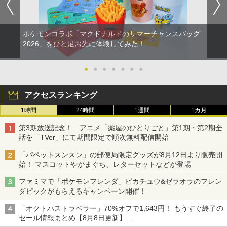
ポケモンコラボ「マクドナルドのサマーチャンスバッグ
2026」をひと足お先に体験してみた！
●
●
●
●
●
●
●
アクセスランキング
1時間
24時間
1週間
1カ月
第3期放送記念！ アニメ「薬屋のひとりごと」第1期・第2期全
話を「TVer」にて期間限定で順次無料配信開始
「パペットスンスン」の郵便局限定グッズが8月12日より販売開
始！ マスコットやがまぐち、レターセットなどが登場
ファミマで「ポケモンフレンダ」ピカチュウ&ゼラオラのフレン
ダピックがもらえるキャンペーン開催！
「オクトパストラベラー」70%オフで1,643円！ もうすぐ終了の
セール情報まとめ【8月8日更新】