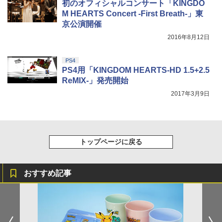
『映画 ラブライブ！蓮ノ空女学院スクー
初のオフィシャルコンサート「KINGDO
5
ルアイドルクラブ Bloom Garden Part
M HEARTS Concert -First Breath-」東
y』Blu-ray（特装限定版）
京公演開催
2016年8月12日
￥8,589
PS4
PS4用「KINGDOM HEARTS-HD 1.5+2.5
ReMIX-」発売開始
2017年3月9日
トップページに戻る
おすすめ記事