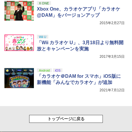
￥9,000
X ONE
【楽天ブックス限定特典】スーパーマリ
5
￥10,737
Xbox One、カラオケアプリ「カラオケ
オブラザーズ ワンダー Nintendo Switc
￥4,150
劇場版「鬼滅の刃」無限城編 第一章 猗
4
@DAM」をバージョンアップ
h 2 Edition ＋ みんなでリンリンパーク
窩座再来 完全生産限定版 [Blu-ray]
劇場版 カードキャプターさくら【Blu-ra
【国内正規品】Thrustmaster スラスト
5
5
(「スーパーマリオ」ステッカー2種)
y】 [ 丹下桜 ]
2015年2月27日
マスター TH8S シフター - PC、PS4、P
ニンテンドープリペイド番号 5000円|オ
5
￥8,698
【純正品】DualSense ワイヤレスコン
S5、PS5 Pro、Xbox One、Xbox Serie
ンラインコード版
5
￥7,577
【特典】SILENT HILL: Townfall(【早期
5
トローラー(CFI-ZCT2J)
s X|S 対応の高精度 H パターン シフター
￥4,884
購入封入特典】DLCチラシ)
Wii U
￥5,000
「Wii カラオケ U」、3月18日より無料開
￥10,737
￥14,141
￥6,507
放とキャンペーンを実施
【Amazon.co.jp限定】劇場版モノノ怪
5
2017年3月15日
第三章 蛇神 (オリジナル特典:オリジナル
巾着＋メーカー特典:【坤と離】二振りの
剣、十翼より来たる！スタジオ描き下ろ
Android
iOS
しイラストボード付) [DVD]
「カラオケ＠DAM for スマホ」iOS版に
新機能「みんなでカラオケ」が追加
￥8,800
2021年7月12日
トップページに戻る