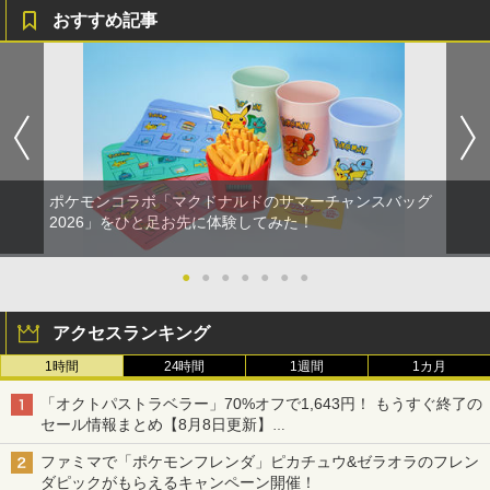
おすすめ記事
ポケモンコラボ「マクドナルドのサマーチャンスバッグ
2026」をひと足お先に体験してみた！
●
●
●
●
●
●
●
アクセスランキング
1時間
24時間
1週間
1カ月
「オクトパストラベラー」70%オフで1,643円！ もうすぐ終了の
セール情報まとめ【8月8日更新】
ニンテンドーeショップでは「大神 絶景版」が67%オフで990円
ファミマで「ポケモンフレンダ」ピカチュウ&ゼラオラのフレン
ダピックがもらえるキャンペーン開催！