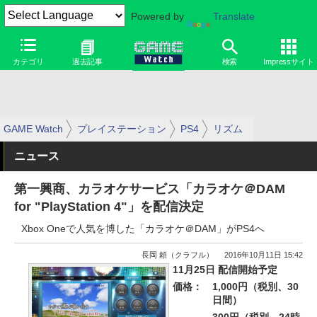
Powered by
Translate
カテゴリ
過去記事
検索
Impressサイト
GAME Watch
プレイステーション
PS4
リズム
ニュース
第一興商、カラオケサービス「カラオケ＠DAM
for "PlayStation 4"」を配信決定
Xbox Oneで人気を博した「カラオケ＠DAM」がPS4へ
長岡 頼（クラフル）
2016年10月11日 15:42
11月25日 配信開始予定
価格：
1,000円（税別、30
日間）