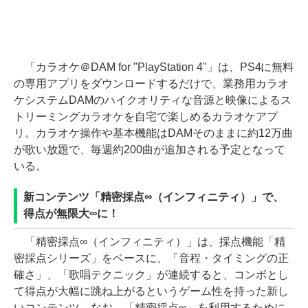
「カラオケ＠DAM for "PlayStation 4"」は、PS4に無料
の専用アプリをダウンロードするだけで、業務用カラオ
ケシステムDAMのハイクオリティな音源と映像によるス
トリーミングカラオケを自宅で楽しめるカラオケアプ
リ。カラオケ操作や基本機能はDAMそのままに約12万曲
が歌い放題で、毎週約200曲が追加される予定となって
いる。
新コンテンツ「精密採点∞（インフィニティ）」で、
得点が無限大∞に！
「精密採点∞（インフィニティ）」は、採点機能「精
密採点シリーズ」をベースに、「音程・タイミングの正
確さ」、「歌唱テクニック」が連続すると、コンボとし
て得点が大幅に跳ね上がるというゲーム性を持った新し
いコンテンツ。なお、「精密採点∞」を利用するために