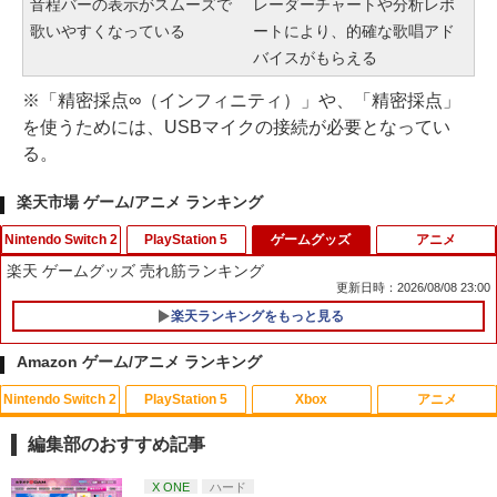
音程バーの表示がスムーズで
レーダーチャートや分析レポ
歌いやすくなっている
ートにより、的確な歌唱アド
バイスがもらえる
※「精密採点∞（インフィニティ）」や、「精密採点」
を使うためには、USBマイクの接続が必要となってい
る。
楽天市場 ゲーム/アニメ ランキング
Nintendo Switch 2
PlayStation 5
ゲームグッズ
アニメ
楽天 ゲームグッズ 売れ筋ランキング
更新日時：2026/08/08 23:00
楽天ランキングをもっと見る
【特典】ファイナルファンタジー レゾナ
PRO FREAK V2 Cheeky (通常版) モデ
1
1
ンス Switch2版(【初回封入特典】魔導
ル プロフリーク PS5 PS4 NS proチーキ
Amazon ゲーム/アニメ ランキング
船＆かけだし騎士の応援パック・かけだ
ー 凹型 FPS 無段階高さ調節 profreek バ
し騎士のスタートダッシュパック)
ージョン2 PS4 PS5 nintendo switch プ
Nintendo Switch 2
PlayStation 5
Xbox
アニメ
ロコン対応【定形外郵便のみ送料無料】
アニプレックス ブルーレイディスク
1
Playstation 5特許取得済み日本製しまリ
￥6,910
劇場版「鬼滅の刃」無限列車編 通常版
ス堂
編集部のおすすめ記事
￥4,400
￥1,999
スプラトゥーン レイダース|オンライン
PlayStation 5 デジタル・エディション
【純正品】Xbox ワイヤレス コントロー
劇場版「鬼滅の刃」無限城編 第一章 猗
X ONE
ハード
1
1
1
1