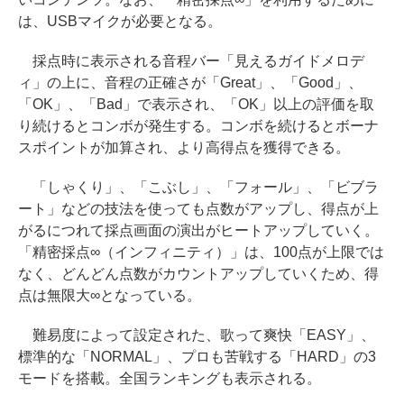
は、USBマイクが必要となる。
採点時に表示される音程バー「見えるガイドメロデ
ィ」の上に、音程の正確さが「Great」、「Good」、
「OK」、「Bad」で表示され、「OK」以上の評価を取
り続けるとコンボが発生する。コンボを続けるとボーナ
スポイントが加算され、より高得点を獲得できる。
「しゃくり」、「こぶし」、「フォール」、「ビブラ
ート」などの技法を使っても点数がアップし、得点が上
がるにつれて採点画面の演出がヒートアップしていく。
「精密採点∞（インフィニティ）」は、100点が上限では
なく、どんどん点数がカウントアップしていくため、得
点は無限大∞となっている。
難易度によって設定された、歌って爽快「EASY」、
標準的な「NORMAL」、プロも苦戦する「HARD」の3
モードを搭載。全国ランキングも表示される。