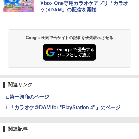
【特典】僕のヒーローアカデミア All's J
コード版
日本語専用 Console Language: Japan
ラー + USB-C® ケーブル
窩座再来 通常版 [Blu-ray]
Xbox One専用カラオケアプリ「カラオ
2
ustice(【早期購入封入特典】DLコード)
ese only (CFI-2200B01)
ケ@DAM」の配信を開始
￥5,832
￥8,300
￥3,982
送料無料Battlefield™ 6（バトルフィー
￥7,128
2
￥55,000
【送料無料】劇場版「鬼滅の刃」無限城
2
ルド6） 【予約特典】DLC「トゥームス
編 第一章 猗窩座再来(通常版)【Blu-ra
トーンパック」 同梱 オリジナルBOX入
y】/アニメーション[Blu-ray]【返品種別
り ＆ 記念カード & LEDライト 同梱 - PS
A】
【純正品】Xbox ワイヤレス コントロー
2
Google 検索で当サイトの記事を優先表示させる
5 B0FKN6ZL1H
スプラトゥーン レイダース -Switch2
劇場版「鬼滅の刃」無限城編 第一章 猗
Beast of Reincarnation -PS5 【特典】
ラー (ロボット ホワイト)
2
2
2
【特典あり楽天1位】Switch2 ケース キ
窩座再来 通常版 [DVD]
プロダクトコード 封入
3
￥4,400
￥3,280
ャリングケース ハードケース EVAハー
￥6,446
￥7,681
ドシェル 10ゲームカードスロット switc
￥3,523
￥7,286
h2 収納 Joy-Con収納対応 Nintendo Sw
itch2専用 撥水 ブラック/ホワイト
天使のたまご 4Kリマスター【Blu-ray】
3
【ポイント5倍】PS5 Slim スタンド 新型
3
[ 押井守 ]
【純正品】Xbox ワイヤレス コントロー
3
縦置き 冷却ファン スタンド 冷却パッド
￥2,000
ラー (カーボンブラック)
縦置き 垂直 充電器 USB 静音 リモコン
関連リンク
Nintendo Switch 2(日本語・国内専用)
【Amazon.co.jp限定】劇場版モノノ怪
【純正品】ディスクドライブ(CFI-ZDD1
3
3
3
￥4,648
収納 充電LEDランプ 充電指示ランプ付
第三章 蛇神 (Amazon.co.jp限定オリジ
J) PlayStation 5
￥8,020
滑り止め 冷却台 2台同時充電
ナル三方背収納ケース付きコレクション)
￥55,491
□第一興商のページ
(オリジナル特典:オリジナル巾着＋メー
ゼルダの伝説 ティアーズ オブ ザ キン
4
￥11,980
￥3,600
カー特典:【坤と離】二振りの剣、十翼よ
グダム Nintendo Switch 2 Edition
□「カラオケ＠DAM for "PlayStation 4"」のページ
り来たる！スタジオ描き下ろしイラスト
劇場版 カードキャプターさくら 封印さ
【純正品】Xbox 充電式バッテリー + US
4
4
ボード付) [Blu-ray]
￥7,893
れたカード【Blu-ray】 [ 丹下桜 ]
B-C ケーブル
【純正品】DualSense ワイヤレスコン
ニンテンドープリペイド番号 9000円|オ
4
4
【中古】龍が如く 極3 ／ 龍が如く3外伝
￥10,780
関連記事
4
トローラー ミッドナイト ブラック(CFI-
￥4,884
ンラインコード版
￥2,618
Dark Tiesソフト:プレイステーション5
ZCT2J01)
ソフト／アクション・ゲーム