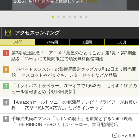
2026」をひと足お先に体験してみた！
●
●
●
●
●
●
●
アクセスランキング
1時間
24時間
1週間
1カ月
第3期放送記念！ アニメ「薬屋のひとりごと」第1期・第2期全
話を「TVer」にて期間限定で順次無料配信開始
「パペットスンスン」の郵便局限定グッズが8月12日より販売開
始！ マスコットやがまぐち、レターセットなどが登場
「オクトパストラベラー」70%オフで1,643円！ もうすぐ終了の
セール情報まとめ【8月8日更新】
ニンテンドーeショップでは「大神 絶景版」が67%オフで990円
【Amazonセール】ソニーの4K液晶テレビ「ブラビア」がお買い
得！ 75型「KJ-75X75WL」などラインナップ
手塚治虫氏のマンガ「リボンの騎士」を原案とするNetflix映画
「THE RIBBON HERO リボンヒーロー」本日配信開始
もっと見る