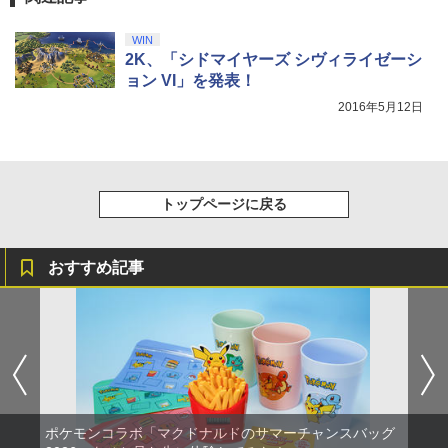
窩座再来 完全生産限定版 [Blu-ray]
【国内正規品】Thrustmaster スラスト
5
マスター TH8S シフター - PC、PS4、P
ニンテンドープリペイド番号 5000円|オ
WIN
5
￥8,698
【純正品】DualSense ワイヤレスコン
S5、PS5 Pro、Xbox One、Xbox Serie
ンラインコード版
5
2K、「シドマイヤーズ シヴィライゼーシ
トローラー(CFI-ZCT2J)
s X|S 対応の高精度 H パターン シフター
ョン VI」を発表！
￥5,000
￥10,737
￥14,141
2016年5月12日
『映画 ラブライブ！蓮ノ空女学院スクー
5
ルアイドルクラブ Bloom Garden Part
y』Blu-ray（特装限定版）
トップページに戻る
￥8,589
おすすめ記事
ポケモンコラボ「マクドナルドのサマーチャンスバッグ