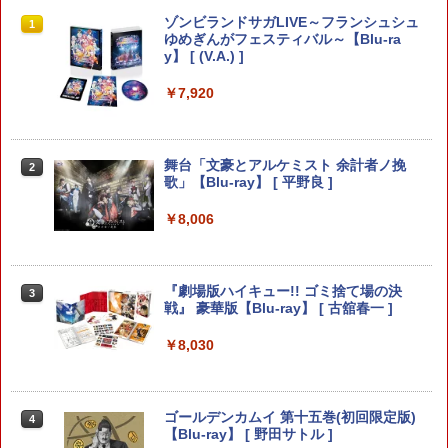
Nintendo Switch 2 オールインボックス
【特典】Marvel’s Wolverine(【早期購
【中古】「俺の妹がこんなに可愛いわけ
ゾンビランドサガLIVE～フランシュシュ
1
1
1
1
入封入特典】DLC)
がない ポータブル」ずっとこのまま♪パ
ゆめぎんがフェスティバル～【Blu-ra
ック( 特典なし ) - PSP
y】 [ (V.A.) ]
￥9,073
￥7,620
￥549
￥7,920
Nintendo Switch2 ケース EVA キャリン
2
グケース 耐衝撃 大容量収納 Switch 保護
コーエーテクモゲームス 【封入特典付】
【中古】メガドライブソフト ヴァーミリ
舞台「文豪とアルケミスト 余計者ノ挽
2
2
2
ケース 収納バッグ ニンテンドー スイッ
【PS5】三國志14 with パワーアップキ
オン
歌」【Blu-ray】 [ 平野良 ]
チ2 収納バッグ キャリーケース 保護 ゲ
ット Complete Edition [ELJM-30995 P
ームカード
S5 サンゴクシ14 PK コンプリ-トエディ
￥900
￥8,006
ション]
￥1,078
￥8,220
『劇場版ハイキュー!! ゴミ捨て場の決
3
任天堂 『とびだせ どうぶつの森 amiibo
戦』 豪華版【Blu-ray】 [ 古舘春一 ]
3
ホリ 【Switch2】マリオカートレーシン
+』amiiboカード【サンリオキャラクタ
3
グホイール for Nintendo Switch2 [NSX
【特典】進撃の巨人3 PS5版(【早期購
ーズコラボ】 [NVL-E-ME2B アミーボカ
3
￥8,030
-122]
入封入特典】DLC)
ード サンリオコラボ]
￥9,660
￥8,228
￥330
ゴールデンカムイ 第十五巻(初回限定版)
4
【Blu-ray】 [ 野田サトル ]