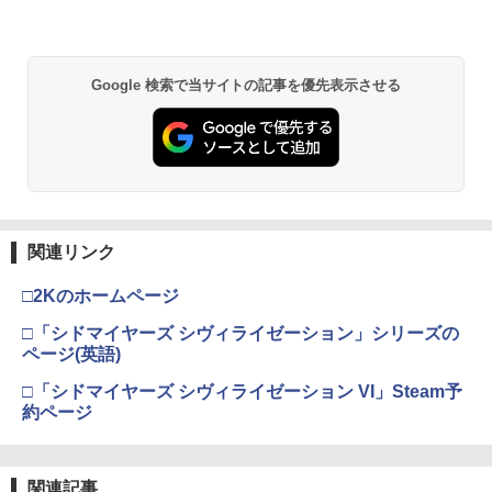
￥5,832
￥8,300
￥3,982
￥55,000
【純正品】Xbox ワイヤレス コントロー
2
Google 検索で当サイトの記事を優先表示させる
スプラトゥーン レイダース -Switch2
劇場版「鬼滅の刃」無限城編 第一章 猗
Beast of Reincarnation -PS5 【特典】
ラー (ロボット ホワイト)
2
2
2
窩座再来 通常版 [DVD]
プロダクトコード 封入
￥6,447
￥7,681
￥3,523
￥7,286
【純正品】Xbox ワイヤレス コントロー
3
ラー (カーボンブラック)
関連リンク
Nintendo Switch 2(日本語・国内専用)
【Amazon.co.jp限定】劇場版モノノ怪
【純正品】ディスクドライブ(CFI-ZDD1
3
3
3
第三章 蛇神 (Amazon.co.jp限定オリジ
J) PlayStation 5
￥8,020
ナル三方背収納ケース付きコレクション)
￥55,491
□2Kのホームページ
(オリジナル特典:オリジナル巾着＋メー
￥11,849
カー特典:【坤と離】二振りの剣、十翼よ
□「シドマイヤーズ シヴィライゼーション」シリーズの
り来たる！スタジオ描き下ろしイラスト
ページ(英語)
【純正品】Xbox 充電式バッテリー + US
4
ボード付) [Blu-ray]
B-C ケーブル
□「シドマイヤーズ シヴィライゼーション VI」Steam予
【純正品】DualSense ワイヤレスコン
ニンテンドープリペイド番号 9000円|オ
4
4
￥10,780
約ページ
トローラー ミッドナイト ブラック(CFI-
ンラインコード版
￥2,618
ZCT2J01)
￥9,000
￥10,737
劇場版「鬼滅の刃」無限城編 第一章 猗
関連記事
4