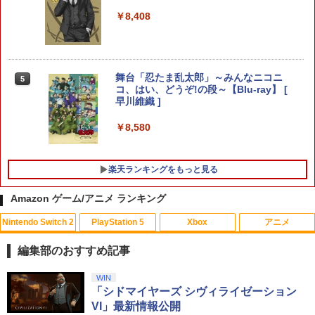
任天堂 ［Switch2］ Nintendo Switch2
【中古】ONE PIECE 海賊無双4
4
4
￥8,408
【特典】EA SPORTS FC 27 PS5版
Proコントローラー スイッチ2 プロコン
4
(【先着購入封入特典】DLC引換コード)
トローラー プロコン BEE-A-FSSKA
￥1,981
￥8,329
￥9,890
舞台「忍たま乱太郎」～みんなニコニ
5
コ、はい、どうぞ!の段～【Blu-ray】 [
早川維織 ]
Switch2 ケース 即納 パステルカラー か
【特典】KINGDOM HEARTS Collectio
5
5
【特典】STRANGER THAN HEAVEN
わいい Nintendo スイッチ2 対応 スイッ
n [I~III] Switch2版(【Switch2版購入封
5
￥8,580
(【先着購入封入特典】DLC 武器「ド
チ スイッチツー ニンテンドー カバー ポ
入特典】キーブレード「LONG NIGHT
ス・影切」)
ーチ ストラップ 新型 ジョイコン ソフト
(ロングナイト)」)
ケーブル 収納可能 クリスマス ギフト プ
楽天ランキングをもっと見る
レゼント 送料無料
￥8,415
￥9,900
￥2,100
Amazon ゲーム/アニメ ランキング
Nintendo Switch 2
PlayStation 5
Xbox
アニメ
編集部のおすすめ記事
スプラトゥーン レイダース|オンライン
PlayStation 5 デジタル・エディション
【純正品】Xbox ワイヤレス コントロー
劇場版「鬼滅の刃」無限城編 第一章 猗
WIN
1
1
1
1
コード版
日本語専用 Console Language: Japan
ラー + USB-C® ケーブル
窩座再来 通常版 [Blu-ray]
「シドマイヤーズ シヴィライゼーション
ese only (CFI-2200B01)
VI」最新情報公開