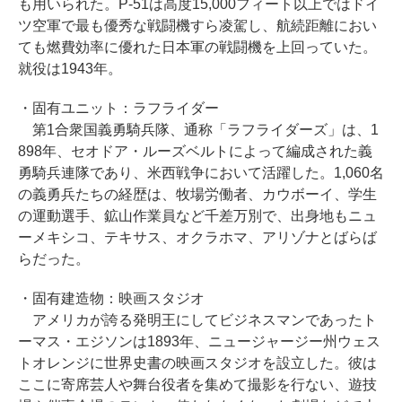
も用いられた。P-51は高度15,000フィート以上ではドイ
ツ空軍で最も優秀な戦闘機すら凌駕し、航続距離におい
ても燃費効率に優れた日本軍の戦闘機を上回っていた。
就役は1943年。
・固有ユニット：ラフライダー
第1合衆国義勇騎兵隊、通称「ラフライダーズ」は、1
898年、セオドア・ルーズベルトによって編成された義
勇騎兵連隊であり、米西戦争において活躍した。1,060名
の義勇兵たちの経歴は、牧場労働者、カウボーイ、学生
の運動選手、鉱山作業員など千差万別で、出身地もニュ
ーメキシコ、テキサス、オクラホマ、アリゾナとばらば
らだった。
・固有建造物：映画スタジオ
アメリカが誇る発明王にしてビジネスマンであったト
ーマス・エジソンは1893年、ニュージャージー州ウェス
トオレンジに世界史書の映画スタジオを設立した。彼は
ここに寄席芸人や舞台役者を集めて撮影を行ない、遊技