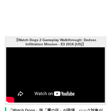
【Watch Dogs 2 Gameplay Walkthrough: Dedsec
Infiltration Mission - E3 2016 [US]】
「Watch Dogs」版「鷹の目」が登場。ハック対象が