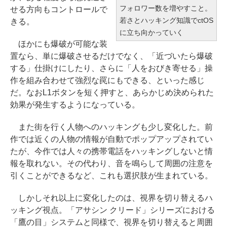
フォロワー数を増やすこと。
せる方向もコントロールで
若さとハッキング知識でctOS
きる。
に立ち向かっていく
ほかにも爆破が可能な装
置なら、単に爆破させるだけでなく、「近づいたら爆破
する」仕掛けにしたり、さらに「人をおびき寄せる」操
作を組み合わせて強烈な罠にもできる、といった感じ
だ。なおL1ボタンを短く押すと、あらかじめ決められた
効果が発生するようになっている。
また街を行く人物へのハッキングも少し変化した。前
作では近くの人物の情報が自動でポップアップされてい
たが、今作では人々の携帯電話をハッキングしないと情
報を取れない。その代わり、音を鳴らして周囲の注意を
引くことができるなど、これも選択肢が生まれている。
しかしそれ以上に変化したのは、視界を切り替えるハ
ッキング視点。「アサシン クリード」シリーズにおける
「鷹の目」システムと同様で、視界を切り替えると周囲