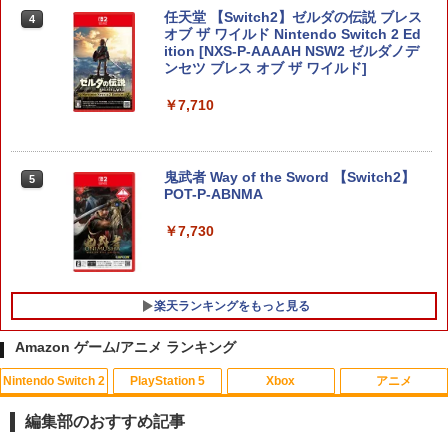
任天堂 【Switch2】ゼルダの伝説 ブレス
4
オブ ザ ワイルド Nintendo Switch 2 Ed
ition [NXS-P-AAAAH NSW2 ゼルダノデ
ンセツ ブレス オブ ザ ワイルド]
￥7,710
鬼武者 Way of the Sword 【Switch2】
5
POT-P-ABNMA
￥7,730
楽天ランキングをもっと見る
Amazon ゲーム/アニメ ランキング
Nintendo Switch 2
PlayStation 5
Xbox
アニメ
シティーズ：スカイライン リマスター
PS Vita 2000 アナログスティック・スラ
【中古】おそ松さん 第五松（初回生産
1
1
1
ジャパン・スペシャル・エディション
イドパッド修理用基板 部品 パーツ L R
限定版 Blu-ray DISC）/Blu−ray Dis
編集部のおすすめ記事
互換 黒 ブラック オリジナルウエス スラ
c/EYXA-10744
イドパッド