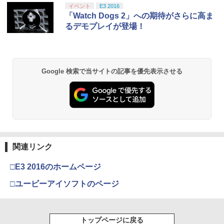
￥5,591
スプラトゥーン レイダース|オンライン
PlayStation 5 デジタル・エディション
【純正品】Xbox ワイヤレス コントロー
劇場版「鬼滅の刃」無限城編 第一章 猗
イベント
E3 2016
1
1
1
1
￥272
コード版
日本語専用 Console Language: Japan
ラー + USB-C® ケーブル
窩座再来 通常版 [Blu-ray]
「Watch Dogs 2」への期待がさらに高ま
￥750
ese only (CFI-2200B01)
るデモプレイが登場！
￥5,832
￥8,300
￥3,982
￥55,000
RIDE 6
猫物語 黒 つばさファミリー 上・下 セッ
2
2
＼マラソン限定★エントリーでP10倍／S
ト 全巻 完全生産限定版 物語シリーズ
2
team Deck OLED / LCD フィルム 保護
【Blu-ray】
￥5,901
【純正品】Xbox ワイヤレス コントロー
フィルム ガラスフィルム 本体 保護 フィ
2
Google 検索で当サイトの記事を優先表示させる
スプラトゥーン レイダース -Switch2
劇場版「鬼滅の刃」無限城編 第一章 猗
Beast of Reincarnation -PS5 【特典】
ラー (ロボット ホワイト)
2
2
ルム シート 液晶保護 ガラス スチーム ス
2
￥320
窩座再来 通常版 [DVD]
プロダクトコード 封入
チームデック OLED スチームデック LC
￥6,447
D ガイド枠 指紋防止
￥7,681
￥3,523
￥7,286
【特典】ファイナルファンタジー レゾナ
￥998
3
【中古】【Blu−ray】ファイナルファン
3
ンス PS5版(【初回封入特典】魔導船＆
タジーVII アドベントチルドレン コン
かけだし騎士の応援パック・かけだし騎
【純正品】Xbox ワイヤレス コントロー
プリート 初回限定版 PS3版「ファイ
3
士のスタートダッシュパック)
ラー (カーボンブラック)
ナルファンタジーXIII」体験版・スリー
関連リンク
Nintendo Switch 2(日本語・国内専用)
【Amazon.co.jp限定】劇場版モノノ怪
【純正品】ディスクドライブ(CFI-ZDD1
3
3
3
Nintendo Switch2 専用 スリムハードポ
ブケース付 / アニメ
3
第三章 蛇神 (Amazon.co.jp限定オリジ
J) PlayStation 5
￥6,526
ーチ 収納ケース ハードケース ポーチ 収
￥8,020
ナル三方背収納ケース付きコレクション)
￥55,491
□E3 2016のホームページ
納バッグ 耐衝撃 スイッチ2 キャリングケ
￥540
(オリジナル特典:オリジナル巾着＋メー
￥11,849
ース 軽量 ◇ALW-PU-001
カー特典:【坤と離】二振りの剣、十翼よ
□ユービーアイソフトのページ
り来たる！スタジオ描き下ろしイラスト
【特典】MARVEL Tōkon: Fighting So
￥1,680
【純正品】Xbox 充電式バッテリー + US
4
4
ボード付) [Blu-ray]
uls(【早期購入封入特典】ロビーのアイ
B-C ケーブル
【中古】うどんの国の金色毛鞠 第一巻/
4
テムセット)
【純正品】DualSense ワイヤレスコン
ニンテンドープリペイド番号 9000円|オ
4
Blu−ray Disc/VPXY-71489
4
￥10,780
トローラー ミッドナイト ブラック(CFI-
トップページに戻る
ンラインコード版
￥2,618