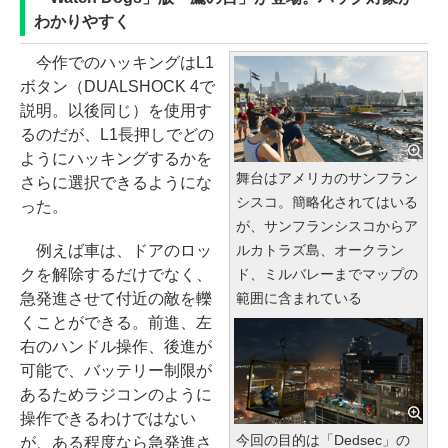
わかりやすく
今作でのハッキングはL1
ボタン（DUALSHOCK 4で
説明。以後同じ）を使用す
るのだが、L1長押しでどの
ようにハッキングするかを
舞台はアメリカのサンフラン
さらに選択できるようにな
シスコ。簡略化されてはいる
った。
が、サンフランシスコからア
例えば車は、ドアのロッ
ルカトラズ島、オークラン
クを解除するだけでなく、
ド、ミルバレーまでマップの
急発進させて付近の敵を轢
範囲に含まれている
くことができる。前進、左
右のハンドル操作、後進が
可能で、バッテリー制限が
あるためラジコンのように
操作できるわけではない
今回の目的は「Dedsec」の
が、ある程度なら急発進さ