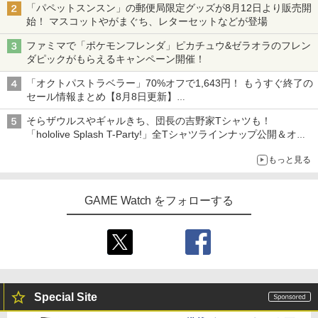
「パペットスンスン」の郵便局限定グッズが8月12日より販売開
始！ マスコットやがまぐち、レターセットなどが登場
ファミマで「ポケモンフレンダ」ピカチュウ&ゼラオラのフレン
ダピックがもらえるキャンペーン開催！
「オクトパストラベラー」70%オフで1,643円！ もうすぐ終了の
セール情報まとめ【8月8日更新】
ニンテンドーeショップでは「大神 絶景版」が67%オフで990円
そらザウルスやギャルきち、団長の吉野家Tシャツも！
「hololive Splash T-Party!」全Tシャツラインナップ公開＆オン
ライン販売開始
もっと見る
GAME Watch をフォローする
Special Site