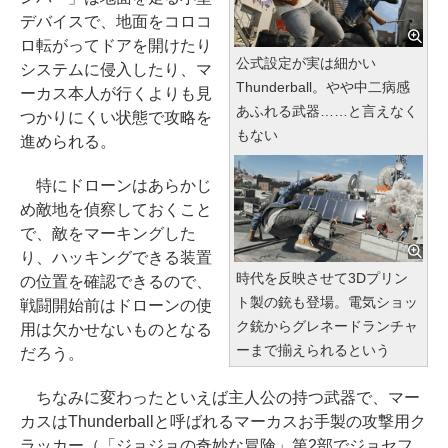
デバイスで、地面をコロコ
ロ転がってドアを開けたり
公式設定が実は細かい
システムに侵入したり、マ
Thunderball。やや中二病感
ーカス本人が行くよりも見
あふれる武器……と言えなく
つかりにくい状態で攻略を
もない
進められる。
特にドローンはあらかじ
め敵地を偵察しておくこと
で、敵をマーキングした
り、ハッキングできる装置
時代を反映させて3Dプリン
の位置を確認できるので、
ト製の銃も登場。電気ショッ
戦闘開始前はドローンの使
ク銃からグレネードランチャ
用は欠かせないものとなる
ーまで揃えられるという
だろう。
ちなみに変わったといえば主人公の持つ武器で、マー
カスはThunderballと呼ばれるマーカスお手製の攻撃用ク
ラッカー（「ジョジョの奇妙な冒険」第2部でジョセフ