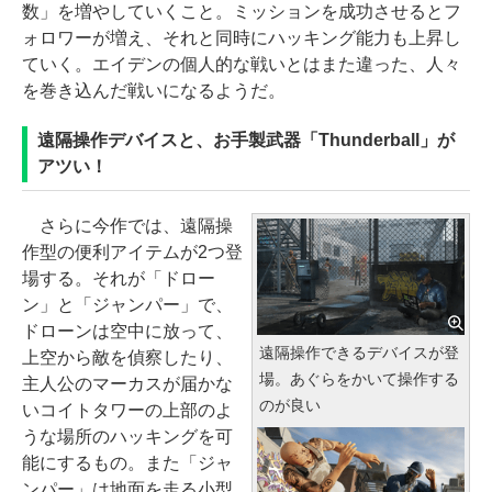
数」を増やしていくこと。ミッションを成功させるとフ
ォロワーが増え、それと同時にハッキング能力も上昇し
ていく。エイデンの個人的な戦いとはまた違った、人々
を巻き込んだ戦いになるようだ。
遠隔操作デバイスと、お手製武器「Thunderball」が
アツい！
さらに今作では、遠隔操
作型の便利アイテムが2つ登
場する。それが「ドロー
ン」と「ジャンパー」で、
ドローンは空中に放って、
遠隔操作できるデバイスが登
上空から敵を偵察したり、
場。あぐらをかいて操作する
主人公のマーカスが届かな
のが良い
いコイトタワーの上部のよ
うな場所のハッキングを可
能にするもの。また「ジャ
ンパー」は地面を走る小型