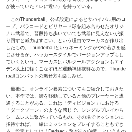
が使っていたアレに近い）を持っている。
このThunderball、公式設定によるとサバイバル用のロ
ープ、パラコードとビリヤード球を組み合わせたオリジ
ナル武器で、普段持ち歩いていても武器に見えないが振
り回すと威力はすごい、という理由でマーカスが作り出
したもの。Thunderballというネーミングがやや若さを感
じさせるが、ハッカースタイルでバージョンアップもし
ていくという。マーカスはパルクールアクションもエイ
デン以上に軽くこなすほど運動神経抜群なので、Thunde
rballコンバットの魅せ方も楽しみだ。
最後に、オンライン要素についてもご紹介しておきた
い。本作では、街を移動していると他のプレーヤーと遭
遇することがある。これは「ディビジョン」における
「ダークゾーン」のような感じで、シングルプレイから
シームレスに繋がっているもの。その場でセッションに
招待すれば、一緒にミッションをプレイすることもでき
る。設定としては「Dedsec」繋がりの仲間、というもの