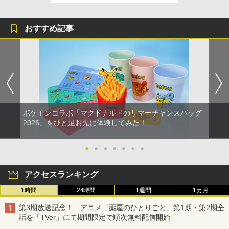
ZCT2J01)
￥6,782
[Switch 2] ぽこ あ ポケモン エキスパン
￥749
4
ションパス（ダウンロード版）※3,200
￥9,000
￥10,737
ポイントまでご利用可
おすすめ記事
劇場版「鬼滅の刃」無限城編 第一章 猗
4
窩座再来 完全生産限定版 [Blu-ray]
【特典】トゥームレイダー：レガシー・
￥4,400
【国内正規品】Thrustmaster スラスト
5
5
オブ・アトランティス(【早期購入同梱特
マスター TH8S シフター - PC、PS4、P
【送料無料】劇場版「鬼滅の刃」無限城
ニンテンドープリペイド番号 5000円|オ
5
5
￥8,698
典】コスチューム「ララ・クロフト・サ
【純正品】DualSense ワイヤレスコン
S5、PS5 Pro、Xbox One、Xbox Serie
編 第一章 猗窩座再来(通常版)【Blu-ra
ンラインコード版
5
バイバー(仮)」（ゲーム内コンテンツ）)
トローラー(CFI-ZCT2J)
s X|S 対応の高精度 H パターン シフター
y】/アニメーション[Blu-ray]【返品種別
A】
レトロフリーク レッド×ホワイト ( レト
￥5,000
5
￥7,012
￥10,737
￥14,141
ロゲーム互換機 )（ コントローラーアダ
プターセット ）CY-RF-RW HDMI出力 ど
￥4,400
『映画 ラブライブ！蓮ノ空女学院スクー
5
こでもセーブ 互換機種 FC SFC SNES G
ルアイドルクラブ Bloom Garden Part
ポケモンコラボ「マクドナルドのサマーチャンスバッグ
B GBC GBA MD GEN PCE TG-16 PCE
y』Blu-ray（特装限定版）
2026」をひと足お先に体験してみた！
SG
￥8,589
￥25,300
●
●
●
●
●
●
●
アクセスランキング
1時間
24時間
1週間
1カ月
第3期放送記念！ アニメ「薬屋のひとりごと」第1期・第2期全
話を「TVer」にて期間限定で順次無料配信開始