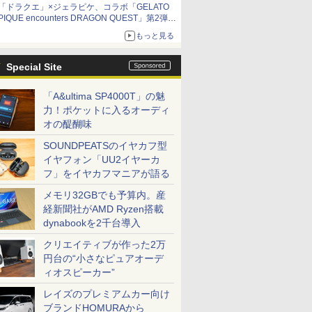
「ドラクエ」×ジェラピケ、コラボ「GELATO
PIQUE encounters DRAGON QUEST」第2弾が
本日発売
もっと見る
アイスカップに入ったスライムやわたぼう、ベ
ビーサタンなどがオリジナルアートで登場
Special Site
「A&ultima SP4000T」の魅
力！ポケットに入るオーディ
オの醍醐味
SOUNDPEATSのイヤカフ型
イヤフォン「UU2イヤーカ
フ」をイヤカフマニアが語る
メモリ32GBでも予算内。産
経新聞社がAMD Ryzen搭載
dynabookを2千台導入
クリエイティブが作った2万
円台の“小さなピュアオーデ
ィオスピーカー”
レイズのプレミアムカー向け
ブランドHOMURAから