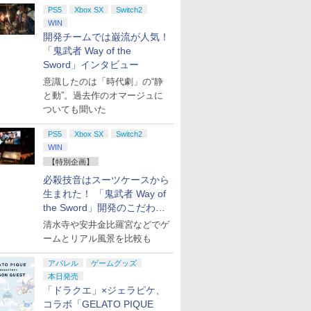
PS5
Xbox SX
Switch2
WIN
開発チームでは巌流が人気！
「鬼武者 Way of the
Sword」インタビュー
意識したのは「時代劇」の“静
と動”。過去作のオマージュに
ついても聞いた
PS5
Xbox SX
Switch2
WIN
【特別企画】
必殺技音はスーツケースから
生まれた！ 「鬼武者 Way of
the Sword」開発のこだわり
を目撃！
清水寺や安井金比羅宮などでゲ
ームとリアル風景を比較も
アパレル
ゲームグッズ
本日発売
「ドラクエ」×ジェラピケ、
コラボ「GELATO PIQUE