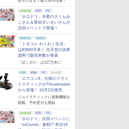
段そのままで最大50%増量！
Android
iOS
PC
「ホロドリ」水着のさくらみ
こさん＆星街すいせいさんが
次回イベントで登場！
Switch2
Switch
「トモコレ わくわく生活」
は約800万本！ 任天堂の決算
資料で販売本数が発表
「ぽこポケ」は127万本に
PS5
PS4
PC
ハード
「エスコン8」仕様のフライ
トスティックがThrustmaster
から登場！ 10月2日発売
ジョイスティックに振動機能を
搭載。予約受付も開始
Android
iOS
PC
「ホロドリ」次回イベントに
「miComet」参戦!? 本日18