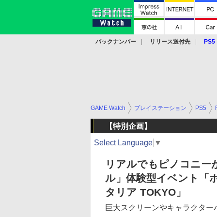
バックナンバー
リリース送付先
PS5
モバイル
eスポーツ
クラウド
PS
GAME Watch
プレイステーション
PS5
【特別企画】
Select Language
▼
リアルでもピノコニー
ル」体験型イベント「ホテ
タリア TOKYO」
巨大スクリーンやキャラクター