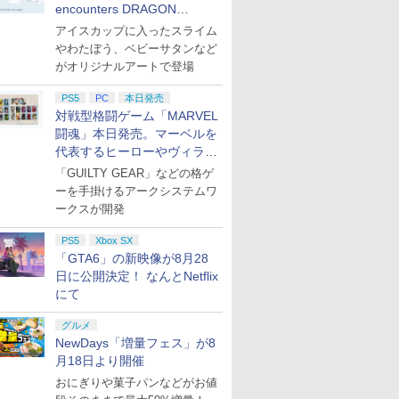
encounters DRAGON
QUEST」第2弾が本日発売
アイスカップに入ったスライム
やわたぼう、ベビーサタンなど
がオリジナルアートで登場
PS5
PC
本日発売
対戦型格闘ゲーム「MARVEL
闘魂」本日発売。マーベルを
代表するヒーローやヴィラン
たちが登場
「GUILTY GEAR」などの格ゲ
ーを手掛けるアークシステムワ
ークスが開発
PS5
Xbox SX
「GTA6」の新映像が8月28
日に公開決定！ なんとNetflix
にて
グルメ
NewDays「増量フェス」が8
月18日より開催
おにぎりや菓子パンなどがお値