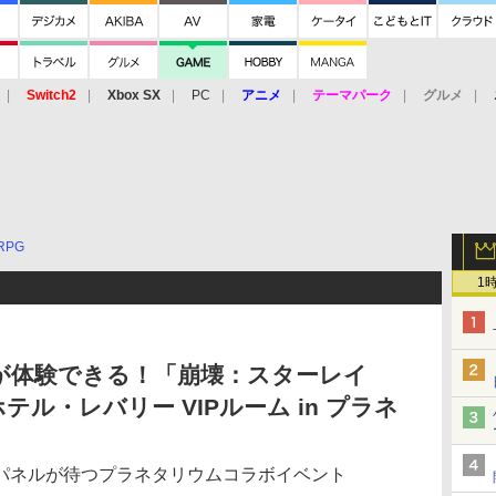
Switch2
Xbox SX
PC
アニメ
テーマパーク
グルメ
 Vita
3DS
アーケード
VR
RPG
1
が体験できる！「崩壊：スターレイ
ル・レバリー VIPルーム in プラネ
パネルが待つプラネタリウムコラボイベント