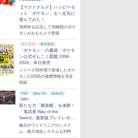
【マクドナルド】ハッピーセ
ット「ポケモン」を一足先に
遊んでみた！
30周年を記念して30種類のポケ
モンがおもちゃで登場
エンタメ
本日発売
「ポケモン」の書籍「ポケモ
ン公式ぜんこく図鑑 1996-
2026」本日発売
シリーズ30年間で登場したポケ
モン1,025匹の基礎情報を完全
収録
PS5
Xbox SX
Switch2
WIN
新たな力「腕覚醒」を体験！
「鬼武者 Way of the
Sword」最新版プレイレポー
ト
拠点やワイドリニアのシステ
ム、能力強化システムも判明