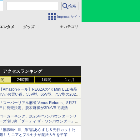
Impress サイト
全カテゴリ
エンタメ
グッズ
アクセスランキング
時間
24時間
1週間
1カ月
【Amazonセール】REGZAの4K Mini LED液晶
TVがお買い得。55V型、65V型、75V型の2026
年モデルがラインナップ
「スーパーリアル麻雀 Venus Returns」8月27
日に発売決定。脱衣麻雀が3D×VRで復活
発売から2週間は20%オフになるセールが実施
バーガーキング、2026年“ワンパウンダーシリ
ーズ”第3弾「ダーティ ザ・ワンパウンダー」を
8月7日発売
「無職転生III」第7話あらすじ＆先行カット公
「特製ガーリックマヨソース」を使用した超大
開！ リニアとプルセナが魔法大学を卒業
型チーズバーガー