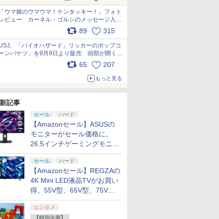
pic.x.com/s9S3nRCAGa
「ウマ娘のウマウマ！ケンタッキー！」フォト
レビュー カーネル・ゴルシのメッセージ入り
パッケージや描き下ろしトレカなどが登場
89
315
pic.x.com/PjnkR9vkXl
USJ、「バイオハザード」リッカーのポップコ
ーンバケツ」を9月9日より販売 頭部が開く仕
組み。味は恐怖を堪のう「味噌フレーバー」
65
207
pic.x.com/81MuXGahVM
もっと見る
新記事
セール
ハード
【Amazonセール】ASUSの
モニターがセール価格に。
26.5インチゲーミングモニタ
ー「ROG Strix OLED
セール
ハード
XG27ACDMS」限定モデルも
【Amazonセール】REGZAの
お買い得
4K Mini LED液晶TVがお買い
得。55V型、65V型、75V型
の2026年モデルがラインナ
エンタメ
ップ
【特別企画】