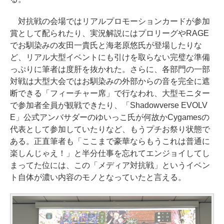
対抗戦の会場ではリアルプロモーションカードが参加
賞として配られたり、実況解説にはプロリーグやRAGE
でお馴染みの友田一貴氏と海老原悠氏が登場したりな
ど、リアル大型イベントにも引けを取らない完璧な準備
っぷりに筆者は度肝を抜かれた。さらに、各部門の一部
対戦は大型大会ではお馴染みの外部からの音を完全に遮
断できる「フィーチャー席」で行なわれ、大型モニター
で参加者全員が観戦できたり、「Shadowverse EVOLV
E」公式アンバサダーのゆいっこ氏が何故かCygamesの
代表として参加していたりなど、もうプチお祭り状態で
ある。正直筆者も「ここまで豪華ならもうこれは普通に
楽しんじゃえ！」と半分仕事を忘れてエンジョイしてし
まってた位には、この「メディア対抗戦」というイベン
ト自体が濃い内容のモノとなっていたと言える。