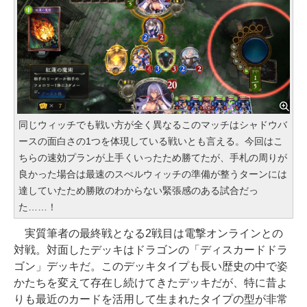
同じウィッチでも戦い方が全く異なるこのマッチはシャドウバ
ースの面白さの1つを体現している戦いとも言える。今回はこ
ちらの速効プランが上手くいったため勝てたが、手札の周りが
良かった場合は最速のスぺルウィッチの準備が整うターンには
達していたため勝敗のわからない緊張感のある試合だっ
た……！
実質筆者の最終戦となる2戦目は電撃オンラインとの
対戦。対面したデッキはドラゴンの「ディスカードドラ
ゴン」デッキだ。このデッキタイプも長い歴史の中で姿
かたちを変えて存在し続けてきたデッキだが、特に昔よ
りも最近のカードを活用して生まれたタイプの型が非常