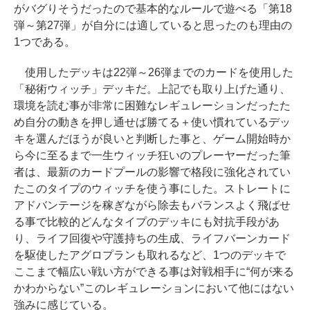
がバグりそうだったので基本的なルールで遊べる「第18
弾～第27弾」が自分には適していると思ったのも理由の
1つである。
使用したデッキは22弾～26弾までのカードを使用した
「秘術ウィッチ」デッキだ。上記でも取り上げた通り、
環境を読む事が非常に困難なレギュレーションだったた
め自分の動きを押し通せば勝てる＋使い慣れているデッ
キを選んだほうが良いと判断した事と、ゲーム開始時か
ら今に至るまで一生ウィッチ狂いのプレーヤーだった筆
者は、最新のカードプールの影響で格段に強化されてい
たこのタイプのウィッチを使う事にした。ストレートに
アドバンテージを稼ぎながら除去もバランスよく飛ばせ
る事で比較的どんなタイプのデッキにも対抗手段があ
り、ライフ回復や守護持ちの生成、ライフバーンカード
を駆使したアグロプランも取れるなど、1つのデッキで
ここまで幅広い戦い方ができる事は対戦相手に“何が来る
かわからない”このレギュレーションにおいて他にはない
強みに感じている。