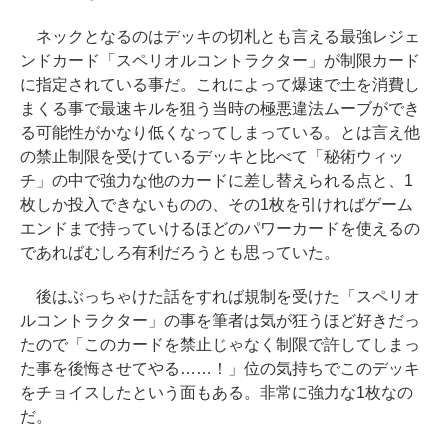
ネックとなるのはデッキの切札とも言える最強レジェ
ンドカード「スペリオルコントラクター」が制限カード
に指定されている事だ。これによって爆速で土を消費し
まくる事で最速キルを狙う当時の極悪違法ムーブができ
る可能性がかなり低くなってしまっている。とは言え他
の禁止制限を受けているデッキと比べて「秘術ウィッ
チ」の中で強力な他のカードに差し替えられる点と、1
枚しか投入できないものの、その1枚を引ければゲーム
エンドまで持っていけるほどのパワーカードを使えるの
であればむしろ有利だろうとも思っていた。
後はぶっちゃけた話をすれば規制を受けた「スペリオ
ルコントラクター」の事を筆者は気が狂うほど好きだっ
たので「このカードを禁止じゃなく制限で許してしまっ
た事を後悔させてやる……！」位の気持ちでこのデッキ
をチョイスしたという面もある。非常に強力な1枚なの
だ。