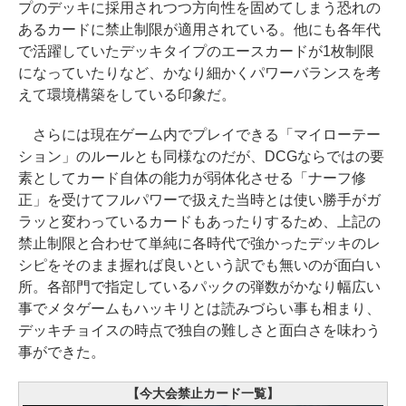
プのデッキに採用されつつ方向性を固めてしまう恐れの
あるカードに禁止制限が適用されている。他にも各年代
で活躍していたデッキタイプのエースカードが1枚制限
になっていたりなど、かなり細かくパワーバランスを考
えて環境構築をしている印象だ。
さらには現在ゲーム内でプレイできる「マイローテー
ション」のルールとも同様なのだが、DCGならではの要
素としてカード自体の能力が弱体化させる「ナーフ修
正」を受けてフルパワーで扱えた当時とは使い勝手がガ
ラッと変わっているカードもあったりするため、上記の
禁止制限と合わせて単純に各時代で強かったデッキのレ
シピをそのまま握れば良いという訳でも無いのが面白い
所。各部門で指定しているパックの弾数がかなり幅広い
事でメタゲームもハッキリとは読みづらい事も相まり、
デッキチョイスの時点で独自の難しさと面白さを味わう
事ができた。
【今大会禁止カード一覧】