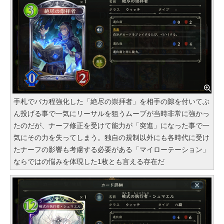
手札でバカ程強化した「絶尽の崇拝者」を相手の隙を付いてぶ
ん投げる事で一気にリーサルを狙うムーブが当時非常に強かっ
たのだが、ナーフ修正を受けて能力が「突進」になった事で一
気にその力を失ってしまう。独自の規制以外にも各時代に受け
たナーフの影響も考慮する必要がある「マイローテーション」
ならではの悩みを体現した1枚とも言える存在だ