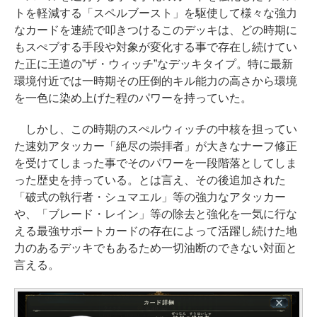
トを軽減する「スペルブースト」を駆使して様々な強力
なカードを連続で叩きつけるこのデッキは、どの時期に
もスぺブする手段や対象が変化する事で存在し続けてい
た正に王道の”ザ・ウィッチ”なデッキタイプ。特に最新
環境付近では一時期その圧倒的キル能力の高さから環境
を一色に染め上げた程のパワーを持っていた。
しかし、この時期のスぺルウィッチの中核を担ってい
た速効アタッカー「絶尽の崇拝者」が大きなナーフ修正
を受けてしまった事でそのパワーを一段階落としてしま
った歴史を持っている。とは言え、その後追加された
「破式の執行者・シュマエル」等の強力なアタッカー
や、「ブレード・レイン」等の除去と強化を一気に行な
える最強サポートカードの存在によって活躍し続けた地
力のあるデッキでもあるため一切油断のできない対面と
言える。