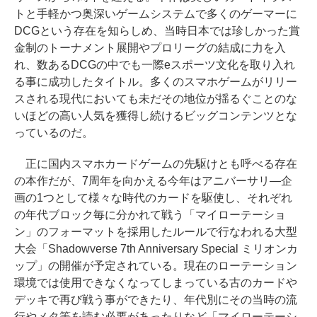
トと手軽かつ奥深いゲームシステムで多くのゲーマーに
DCGという存在を知らしめ、当時日本では珍しかった賞
金制のトーナメント展開やプロリーグの結成に力を入
れ、数あるDCGの中でも一際eスポーツ文化を取り入れ
る事に成功したタイトル。多くのスマホゲームがリリー
スされる現代においても未だその地位が揺るぐことのな
いほどの高い人気を獲得し続けるビッグコンテンツとな
っているのだ。
正に国内スマホカードゲームの先駆けとも呼べる存在
の本作だが、7周年を向かえる今年はアニバーサリ―企
画の1つとして様々な時代のカードを駆使し、それぞれ
の年代ブロック毎に分かれて戦う「マイローテーショ
ン」のフォーマットを採用したルールで行なわれる大型
大会「Shadowverse 7th Anniversary Special ミリオンカ
ップ」の開催が予定されている。現在のローテーション
環境では使用できなくなってしまっている古のカードや
デッキで再び戦う事ができたり、年代別にその当時の流
行やメタ等を読む必要があったりなど「マイローテーシ