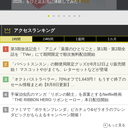
2026」をひと足お先に体験してみた！
●
●
●
●
●
●
●
アクセスランキング
1時間
24時間
1週間
1カ月
第3期放送記念！ アニメ「薬屋のひとりごと」第1期・第2期全
話を「TVer」にて期間限定で順次無料配信開始
「パペットスンスン」の郵便局限定グッズが8月12日より販売開
始！ マスコットやがまぐち、レターセットなどが登場
「オクトパストラベラー」70%オフで1,643円！ もうすぐ終了の
セール情報まとめ【8月8日更新】
ニンテンドーeショップでは「大神 絶景版」が67%オフで990円
手塚治虫氏のマンガ「リボンの騎士」を原案とするNetflix映画
「THE RIBBON HERO リボンヒーロー」本日配信開始
ファミマで「ポケモンフレンダ」ピカチュウ&ゼラオラのフレン
ダピックがもらえるキャンペーン開催！
もっと見る