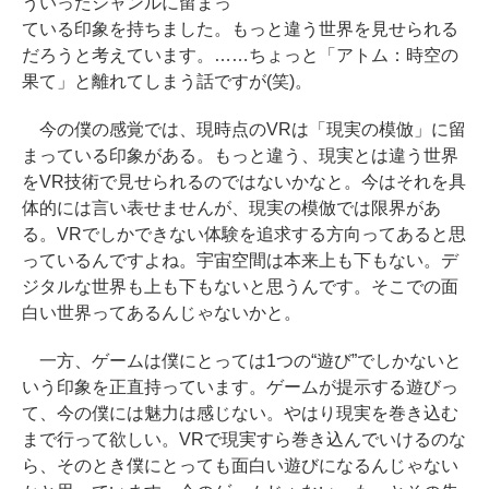
ういったジャンルに留まっ
ている印象を持ちました。もっと違う世界を見せられる
だろうと考えています。……ちょっと「アトム：時空の
果て」と離れてしまう話ですが(笑)。
今の僕の感覚では、現時点のVRは「現実の模倣」に留
まっている印象がある。もっと違う、現実とは違う世界
をVR技術で見せられるのではないかなと。今はそれを具
体的には言い表せませんが、現実の模倣では限界があ
る。VRでしかできない体験を追求する方向ってあると思
っているんですよね。宇宙空間は本来上も下もない。デ
ジタルな世界も上も下もないと思うんです。そこでの面
白い世界ってあるんじゃないかと。
一方、ゲームは僕にとっては1つの“遊び”でしかないと
いう印象を正直持っています。ゲームが提示する遊びっ
て、今の僕には魅力は感じない。やはり現実を巻き込む
まで行って欲しい。VRで現実すら巻き込んでいけるのな
ら、そのとき僕にとっても面白い遊びになるんじゃない