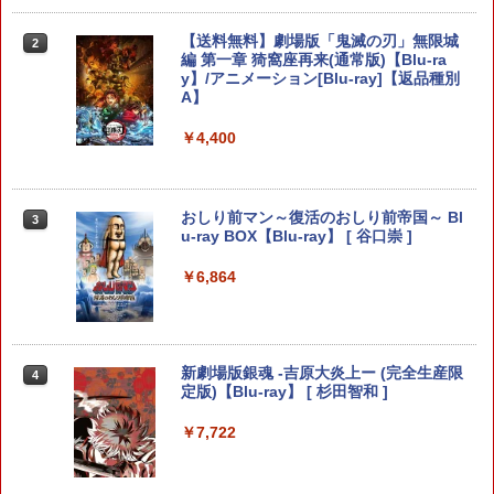
￥680
【当店独自で＋P10倍★要エントリー】
【送料無料】劇場版「鬼滅の刃」無限城
2
2
【中古】[Switch2] ドンキーコング バナ
編 第一章 猗窩座再来(通常版)【Blu-ra
ンザ(Donkey Kong Bananza) 任天堂(2
y】/アニメーション[Blu-ray]【返品種別
0250717)
A】
PS5 SONY純正USBケーブル CtoC PS5
2
後期型 単品
￥6,680
￥4,400
￥1,500
任天堂 【Switch2】スプラトゥーン レイ
おしり前マン～復活のおしり前帝国～ Bl
3
3
ダース [BEE-P-AADLA NSW2 スプラト
u-ray BOX【Blu-ray】 [ 谷口崇 ]
ゥ-ン レイダ-ス]
【大容量】SILENT HILL f PS5対応 LIP1
￥6,864
3
708 互換 バッテリー【PSE基準検品】ワ
￥6,700
イヤレスコントローラー SONY対応 ロワ
ジャパン アストロボット Destiny 2
￥1,780
新劇場版銀魂 -吉原大炎上ー (完全生産限
【ダイヤ・プラチナ会員様限定！エント
4
4
定版)【Blu-ray】 [ 杉田智和 ]
リーでポイント10倍！】【メール便発
送】【新品】任天堂 Nintendo Switch 2
ゲームソフト スプラトゥーン レイダー
￥7,722
ス
プロフリーク V2 凹凸型 NIRU 白黒 PRO
4
FREAK V2 NIRU監修モデル PS5 PS4 N
S pro凸型凹型 FPS 無段階高さ調節 prof
￥6,750