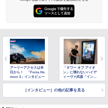
スプラトゥーン レイダース -Switch2
劇場版「鬼滅の刃」無限城編 第一章 猗
Beast of Reincarnation -PS5 【特典】
ラー (ロボット ホワイト)
2
2
2
窩座再来 通常版 [DVD]
プロダクトコード 封入
￥6,446
￥7,681
￥3,523
￥7,286
【純正品】Xbox ワイヤレス コントロー
3
ラー (カーボンブラック)
Nintendo Switch 2(日本語・国内専用)
【Amazon.co.jp限定】劇場版モノノ怪
【純正品】ディスクドライブ(CFI-ZDD1
3
3
3
第三章 蛇神 (Amazon.co.jp限定オリジ
J) PlayStation 5
￥8,020
ナル三方背収納ケース付きコレクション)
￥55,491
(オリジナル特典:オリジナル巾着＋メー
￥11,980
カー特典:【坤と離】二振りの剣、十翼よ
り来たる！スタジオ描き下ろしイラスト
【純正品】Xbox 充電式バッテリー + US
4
ボード付) [Blu-ray]
B-C ケーブル
【純正品】DualSense ワイヤレスコン
アーリーアクセスは本
「タワー オブ アイオ
ニンテンドープリペイド番号 9000円|オ
4
4
￥10,780
トローラー ミッドナイト ブラック(CFI-
日から！ 「Forza Ho
ン」に壊れないハイデ
ンラインコード版
￥2,618
ZCT2J01)
rizon 3」インタビュー
ィーヴァ武器「インモ
￥9,000
ータル装備」登場
￥10,737
劇場版「鬼滅の刃」無限城編 第一章 猗
4
［インタビュー］の他の記事を見る
窩座再来 完全生産限定版 [Blu-ray]
【国内正規品】Thrustmaster スラスト
5
マスター TH8S シフター - PC、PS4、P
ニンテンドープリペイド番号 5000円|オ
5
￥8,698
【純正品】DualSense ワイヤレスコン
S5、PS5 Pro、Xbox One、Xbox Serie
ンラインコード版
5
トローラー(CFI-ZCT2J)
s X|S 対応の高精度 H パターン シフター