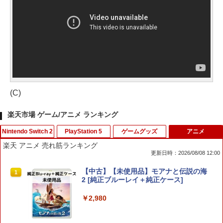
(C)
楽天市場 ゲーム/アニメ ランキング
Nintendo Switch 2
PlayStation 5
ゲームグッズ
アニメ
楽天 アニメ 売れ筋ランキング
更新日時：2026/08/08 12:00
スプラトゥーン レイダース [Nintendo S
FPS エイム アシストキャップ PS5 PS4
【中古】【未使用品】モアナと伝説の海
1
1
1
witch 2 専用] 任天堂[ラッピング不可]
コントローラ 対応 Playstation プレイス
2 [純正ブルーレイ＋純正ケース]
テーション 対戦 APEX cod フォトナ FP
Sフリーク カバー 可動域アップ ゲーム
￥6,550
￥2,980
パープル オレンジ シューティングゲー
ム アクションゲーム プレステ プレステ5
プレステ4