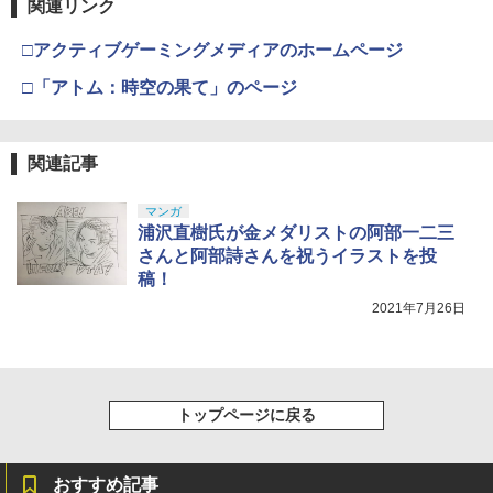
関連リンク
￥5,000
￥10,737
￥14,141
□アクティブゲーミングメディアのホームページ
【Amazon.co.jp限定】劇場版モノノ怪
5
第三章 蛇神 (オリジナル特典:オリジナル
□「アトム：時空の果て」のページ
巾着＋メーカー特典:【坤と離】二振りの
剣、十翼より来たる！スタジオ描き下ろ
しイラストボード付) [DVD]
関連記事
￥8,800
マンガ
浦沢直樹氏が金メダリストの阿部一二三
さんと阿部詩さんを祝うイラストを投
稿！
2021年7月26日
トップページに戻る
おすすめ記事