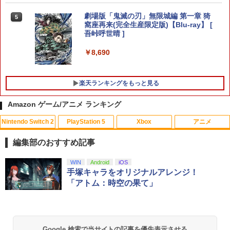
reek PS4 PS5 nintendo switchプロコ
ン対応【定形外郵便のみ送料無料】しま
劇場版「鬼滅の刃」無限城編 第一章 猗
5
リス堂※箱壊れによる返品交換はお受け
窩座再来(完全生産限定版)【Blu-ray】 [
できません
吾峠呼世晴 ]
Nintendo Switch 2 ゼノブレイド ディ
5
フィニティブ・エディション Nintendo
￥2,190
￥8,690
Switch 2 Edition[任天堂]【送料無料】
《発売済・在庫品》
￥6,820
楽天ランキングをもっと見る
【レビュー評価上昇中】 新型 PS5 Slim /
5
PS5 Pro 冷却ファン PS5スリム用 冷却
Amazon ゲーム/アニメ ランキング
ファン 自動温度検出 3段階風速調整 LED
ライト USB付き 低騒音 急速冷却 放熱
Nintendo Switch 2
PlayStation 5
Xbox
アニメ
プレステ5スリム用 ディスク/デジタル版
対応 PS5 周辺機器 PS5 Pro 新型PS5
編集部のおすすめ記事
￥2,580
スプラトゥーン レイダース|オンライン
PlayStation 5 デジタル・エディション
【純正品】Xbox ワイヤレス コントロー
劇場版「鬼滅の刃」無限城編 第一章 猗
WIN
Android
iOS
1
1
1
1
コード版
日本語専用 Console Language: Japan
ラー + USB-C® ケーブル
窩座再来 通常版 [Blu-ray]
手塚キャラをオリジナルアレンジ！
ese only (CFI-2200B01)
「アトム：時空の果て」
￥5,832
￥8,300
￥3,982
￥55,000
【純正品】Xbox ワイヤレス コントロー
2
Google 検索で当サイトの記事を優先表示させる