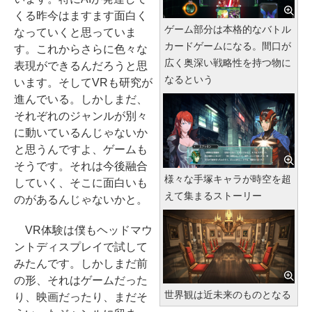
くる昨今はますます面白く
ゲーム部分は本格的なバトル
なっていくと思っていま
カードゲームになる。間口が
す。これからさらに色々な
広く奥深い戦略性を持つ物に
表現ができるんだろうと思
なるという
います。そしてVRも研究が
進んでいる。しかしまだ、
それぞれのジャンルが別々
に動いているんじゃないか
と思うんですよ、ゲームも
そうです。それは今後融合
様々な手塚キャラが時空を超
していく、そこに面白いも
えて集まるストーリー
のがあるんじゃないかと。
VR体験は僕もヘッドマウ
ントディスプレイで試して
みたんです。しかしまだ前
の形、それはゲームだった
世界観は近未来のものとなる
り、映画だったり、まだそ