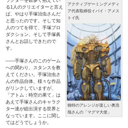
ラクターを数多く抱えてい
アクティブゲーミングメディ
る1人のクリエイターと言え
ア代表取締役イバイ・アメス
ば、やはり手塚治虫さんだ
トイ氏
と思ったのです。そして知
人のつてを得て、手塚プロ
ダクション、そして手塚眞
さんとお話しできたので
す。
――手塚さんのこのゲーム
への関わり、スタンスを教
えてください。手塚治虫さ
んの作品自体、様々な作品
がリンクしていますが、
「アトム：時空の果て」は
あえて手塚さんのキャラク
独特のアレンジが楽しい奥浩
ター達が総出演する世界と
哉さんの「マグマ大使」
なっています。ここに関し
てはどうでしょうか。