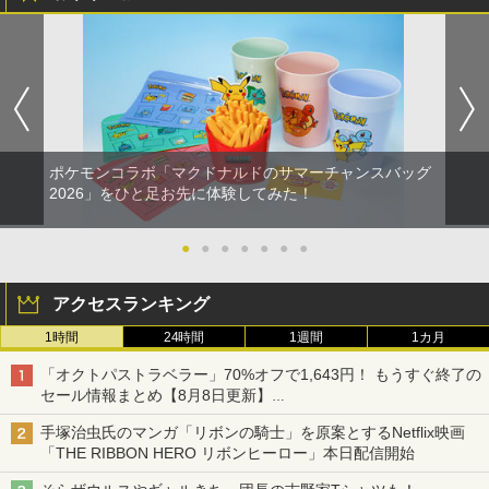
ポケモンコラボ「マクドナルドのサマーチャンスバッグ
2026」をひと足お先に体験してみた！
●
●
●
●
●
●
●
アクセスランキング
1時間
24時間
1週間
1カ月
「オクトパストラベラー」70%オフで1,643円！ もうすぐ終了の
セール情報まとめ【8月8日更新】
ニンテンドーeショップでは「大神 絶景版」が67%オフで990円
手塚治虫氏のマンガ「リボンの騎士」を原案とするNetflix映画
「THE RIBBON HERO リボンヒーロー」本日配信開始