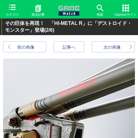
カテゴリ
過去記事
検索
Impressサイト
その巨体を再現！ 「HI-METAL R」に「デストロイド・
モンスター」登場
(2/6)
前の画像
記事へ
次の画像