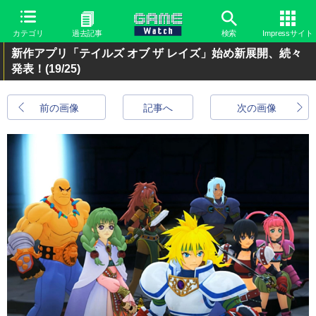
カテゴリ
過去記事
検索
Impressサイト
新作アプリ「テイルズ オブ ザ レイズ」始め新展開、続々
発表！
(19/25)
前の画像
記事へ
次の画像