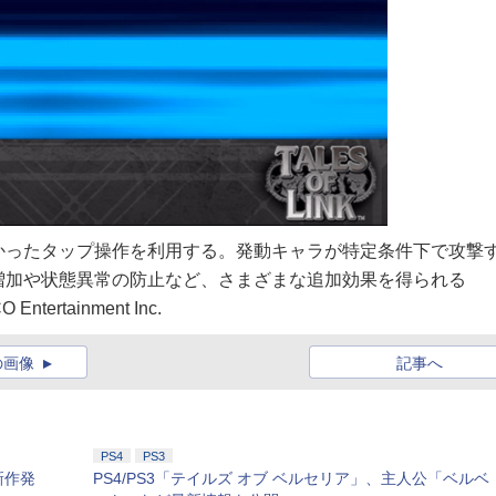
かったタップ操作を利用する。発動キャラが特定条件下で攻撃
増加や状態異常の防止など、さまざまな追加効果を得られる
ertainment Inc.
の画像
記事へ
PS4
PS3
新作発
PS4/PS3「テイルズ オブ ベルセリア」、主人公「ベルベ