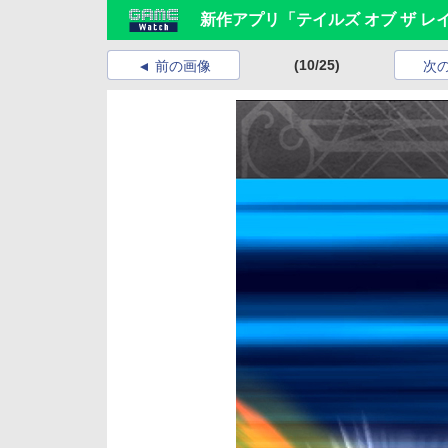
新作アプリ「テイルズ オブ ザ 
(10/25)
前の画像
次