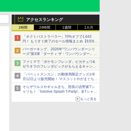
アクセスランキング
1時間
24時間
1週間
1カ月
「オクトパストラベラー」70%オフで1,643
円！ もうすぐ終了のセール情報まとめ【8月8日
更新】
バーガーキング、2026年“ワンパウンダーシリ
ニンテンドーeショップでは「大神 絶景版」が
ーズ”第3弾「ダーティ ザ・ワンパウンダー」を
67%オフで990円
8月7日発売
ファミマで「ポケモンフレンダ」ピカチュウ&
「特製ガーリックマヨソース」を使用した超大
ゼラオラのフレンダピックがもらえるキャンペ
型チーズバーガー
ーン開催！
「パペットスンスン」の郵便局限定グッズが8
月12日より販売開始！ マスコットやがまぐち、
レターセットなどが登場
そらザウルスやギャルきち、団長の吉野家Tシ
ャツも！「hololive Splash T-Party!」全Tシャツ
ラインナップ公開＆オンライン販売開始
もっと見る