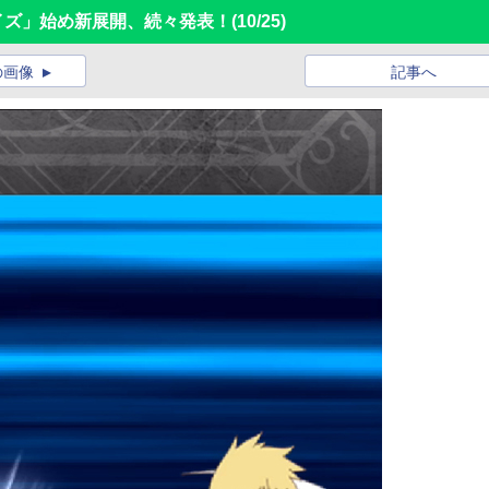
レイズ」始め新展開、続々発表！
(10/25)
の画像
記事へ