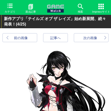
カテゴリ
過去記事
検索
Impressサイト
新作アプリ「テイルズ オブ ザ レイズ」始め新展開、続々
発表！
(4/25)
前の画像
記事へ
次の画像