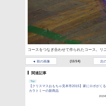
コースをつなぎ合わせて作られたコース。リ
(11/14)
前の画像
次
関連記事
Toy
【クリスマスおもちゃ見本市2015】家にロボがくる
カラトミーの新商品
201