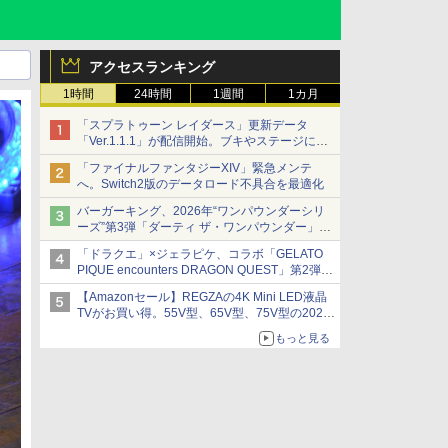
アクセスランキング
1時間
24時間
1週間
1カ月
「スプラトゥーン レイダース」更新データ
「Ver.1.1.1」が配信開始。ブキやステージに関
する不具合を修正
「ファイナルファンタジーXIV」緊急メンテ
へ。Switch2版のデータロード不具合を最適化
バーガーキング、2026年“ワンパウンダーシリ
ーズ”第3弾「ダーティ ザ・ワンパウンダー」を
8月7日発売
「ドラクエ」×ジェラピケ、コラボ「GELATO
「特製ガーリックマヨソース」を使用した超大
PIQUE encounters DRAGON QUEST」第2弾が
型チーズバーガー
本日発売
【Amazonセール】REGZAの4K Mini LED液晶
アイスカップに入ったスライムやわたぼう、ベ
TVがお買い得。55V型、65V型、75V型の2026
ビーサタンなどがオリジナルアートで登場
年モデルがラインナップ
もっと見る