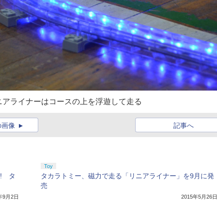
ニアライナーはコースの上を浮遊して走る
の画像
記事へ
Toy
! タ
タカラトミー、磁力で走る「リニアライナー」を9月に発
売
5年9月2日
2015年5月26