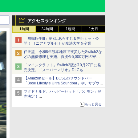
アクセスランキング
1時間
24時間
1週間
1カ月
「無職転生III」第7話あらすじ＆先行カット公
開！ リニアとプルセナが魔法大学を卒業
任天堂、令和8年熊本地震で被災したSwitch2な
どの無償修理を実施。義援金5,000万円の寄付
も発表
「マインクラフト」Switch2版が10月27日に発
売決定。「スーパーマリオ」DLCも
Switch版からのアップグレードも可能に
【Amazonセール】BOSEのサウンドバー
「Bose Lifestyle Ultra Soundbar」や、サブウー
ファー「Bose Lifestyle Ultra Subwoofer」など
マクドナルド、ハッピーセット「ポケモン」発
お買い得！
売決定！
ポケモン30周年記念で30匹が大集合
もっと見る