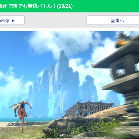
操作で誰でも爽快バトル！
(19/21)
の画像
記事へ