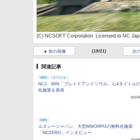
(C) NCSOFT Corporation. Licensed to NC Japa
(19/21)
前の画像
次
関連記事
WIN
イベント
NCJ、WIN「ブレイドアンドソウル」ら4タイトル
化施策を発表
201
WIN
エヌシージャパン、大型MMORPGの無料化施策
「NCZERO」インタビュー
201