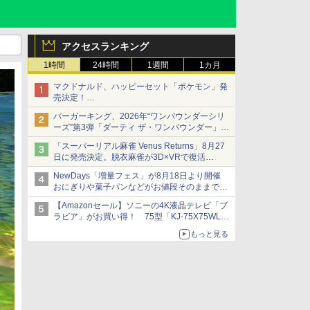
アクセスランキング
1時間
24時間
1週間
1カ月
マクドナルド、ハッピーセット「ポケモン」発
売決定！
ポケモン30周年記念で30匹が大集合
バーガーキング、2026年“ワンパウンダーシリ
ーズ”第3弾「ダーティ ザ・ワンパウンダー」を
8月7日発売
「スーパーリアル麻雀 Venus Returns」8月27
「特製ガーリックマヨソース」を使用した超大
日に発売決定。脱衣麻雀が3D×VRで復活
型チーズバーガー
発売から2週間は20%オフになるセールが実施
NewDays「増量フェス」が8月18日より開催
おにぎりや菓子パンなどがお値段そのままで最
大50%増量！
【Amazonセール】ソニーの4K液晶テレビ「ブ
ラビア」がお買い得！ 75型「KJ-75X75WL」
などラインナップ
もっと見る