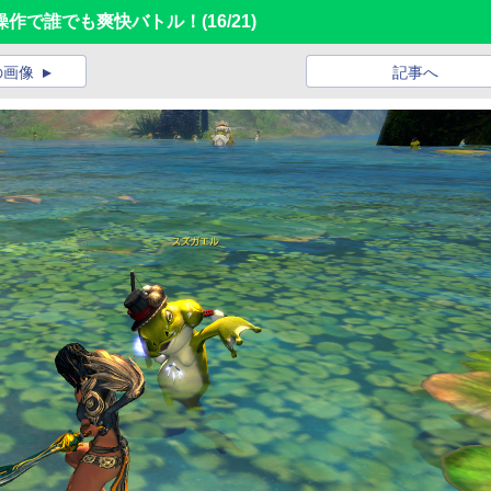
操作で誰でも爽快バトル！
(16/21)
の画像
記事へ