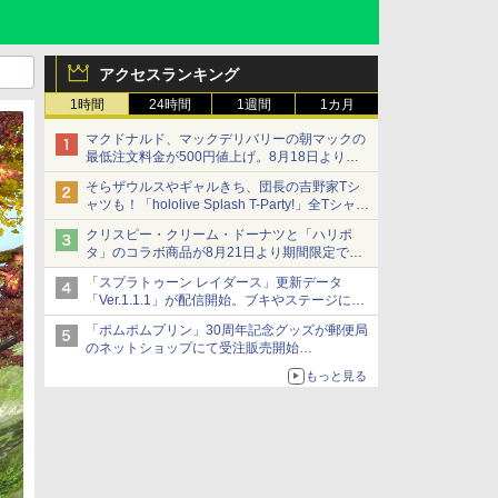
アクセスランキング
1時間
24時間
1週間
1カ月
マクドナルド、マックデリバリーの朝マックの
最低注文料金が500円値上げ。8月18日より
1,500円から受付
そらザウルスやギャルきち、団長の吉野家Tシ
ャツも！「hololive Splash T-Party!」全Tシャツ
ラインナップ公開＆オンライン販売開始
クリスピー・クリーム・ドーナツと「ハリポ
タ」のコラボ商品が8月21日より期間限定で発
売
「スプラトゥーン レイダース」更新データ
組分け帽子ドーナツなど見た目も楽しい商品が
「Ver.1.1.1」が配信開始。ブキやステージに関
登場
する不具合を修正
「ポムポムプリン」30周年記念グッズが郵便局
のネットショップにて受注販売開始
「おもちもちもちクッション」など今年だけの
もっと見る
限定商品が登場