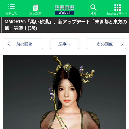
カテゴリ
過去記事
検索
Impressサイト
MMORPG「黒い砂漠」、新アップデート「朱き都と東方の
風」実装！
(3/6)
前の画像
記事へ
次の画像