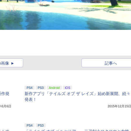
の画像
記事へ
PS4
PS3
Android
iOS
新作発
新作アプリ「テイルズ オブ ザ レイズ」始め新展開、続々
発表！
5年6月6日
2015年12月15
PS4
PS3