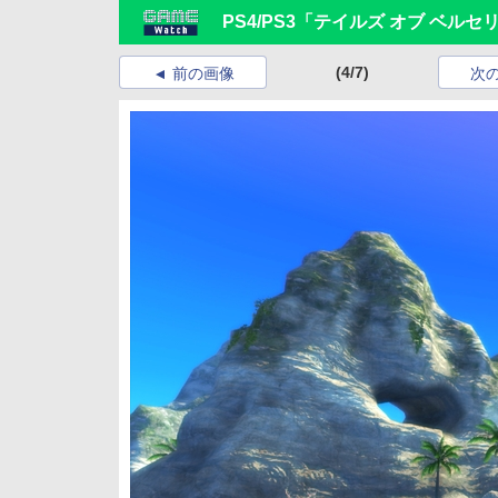
PS4/PS3「テイルズ オブ ベ
(4/7)
前の画像
次