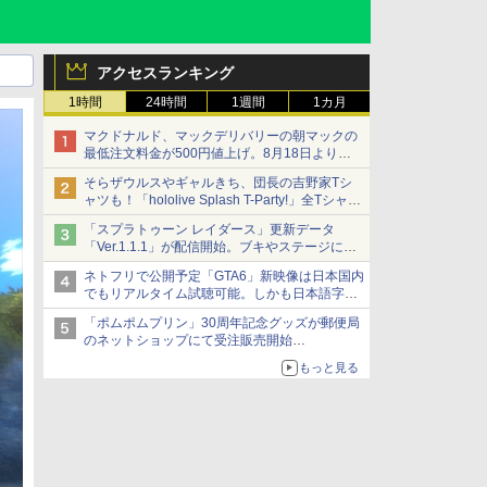
アクセスランキング
1時間
24時間
1週間
1カ月
マクドナルド、マックデリバリーの朝マックの
最低注文料金が500円値上げ。8月18日より
1,500円から受付
そらザウルスやギャルきち、団長の吉野家Tシ
ャツも！「hololive Splash T-Party!」全Tシャツ
ラインナップ公開＆オンライン販売開始
「スプラトゥーン レイダース」更新データ
「Ver.1.1.1」が配信開始。ブキやステージに関
する不具合を修正
ネトフリで公開予定「GTA6」新映像は日本国内
でもリアルタイム試聴可能。しかも日本語字幕
付き
「ポムポムプリン」30周年記念グッズが郵便局
Netflixから公式回答あり
のネットショップにて受注販売開始
「おもちもちもちクッション」など今年だけの
もっと見る
限定商品が登場