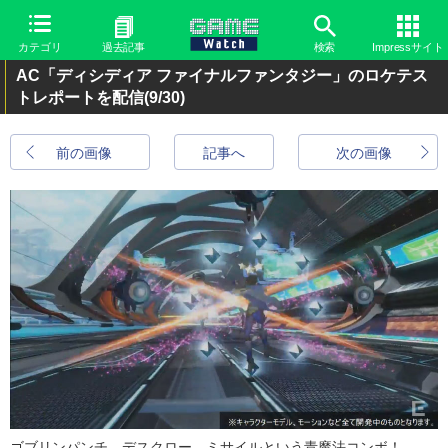
カテゴリ
過去記事
検索
Impressサイト
AC「ディシディア ファイナルファンタジー」のロケテス
トレポートを配信
(9/30)
前の画像
記事へ
次の画像
ゴブリンパンチ、デスクロー、ミサイルという青魔法コンボ！