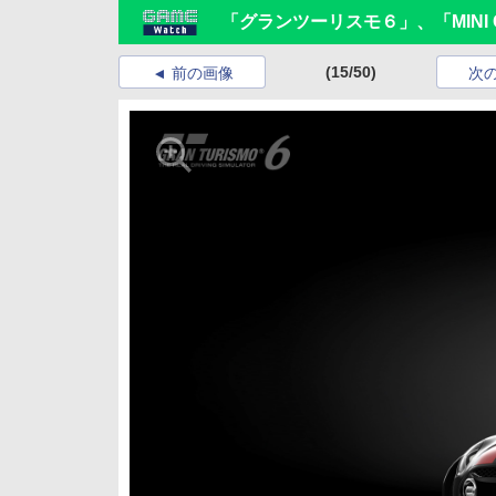
「グランツーリスモ６」、「MINI Clu
(15/50)
前の画像
次