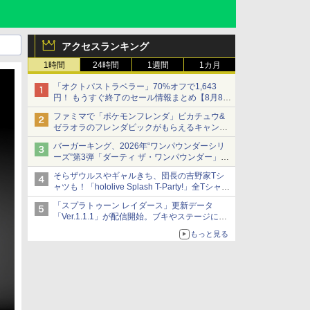
アクセスランキング
1時間
24時間
1週間
1カ月
「オクトパストラベラー」70%オフで1,643
円！ もうすぐ終了のセール情報まとめ【8月8日
更新】
ファミマで「ポケモンフレンダ」ピカチュウ&
ニンテンドーeショップでは「大神 絶景版」が
ゼラオラのフレンダピックがもらえるキャンペ
67%オフで990円
ーン開催！
バーガーキング、2026年“ワンパウンダーシリ
ーズ”第3弾「ダーティ ザ・ワンパウンダー」を
8月7日発売
そらザウルスやギャルきち、団長の吉野家Tシ
「特製ガーリックマヨソース」を使用した超大
ャツも！「hololive Splash T-Party!」全Tシャツ
型チーズバーガー
ラインナップ公開＆オンライン販売開始
「スプラトゥーン レイダース」更新データ
「Ver.1.1.1」が配信開始。ブキやステージに関
する不具合を修正
もっと見る