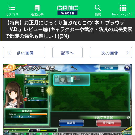
カテゴリ
過去記事
検索
Impressサイト
【特集】お正月にじっくり遊ぶならこの1本！ ブラウザ
「V.D.」レビュー編 (キャラクターや武器・防具の成長要素
で部隊の強化も楽しい！)
(3/4)
前の画像
記事へ
次の画像