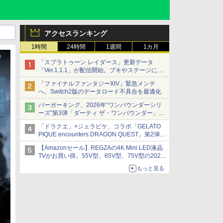
アクセスランキング
1時間
24時間
1週間
1カ月
「スプラトゥーン レイダース」更新データ
「Ver.1.1.1」が配信開始。ブキやステージに関
する不具合を修正
「ファイナルファンタジーXIV」緊急メンテ
へ。Switch2版のデータロード不具合を最適化
バーガーキング、2026年“ワンパウンダーシリ
ーズ”第3弾「ダーティ ザ・ワンパウンダー」を
8月7日発売
「ドラクエ」×ジェラピケ、コラボ「GELATO
「特製ガーリックマヨソース」を使用した超大
PIQUE encounters DRAGON QUEST」第2弾が
型チーズバーガー
本日発売
【Amazonセール】REGZAの4K Mini LED液晶
アイスカップに入ったスライムやわたぼう、ベ
TVがお買い得。55V型、65V型、75V型の2026
ビーサタンなどがオリジナルアートで登場
年モデルがラインナップ
もっと見る