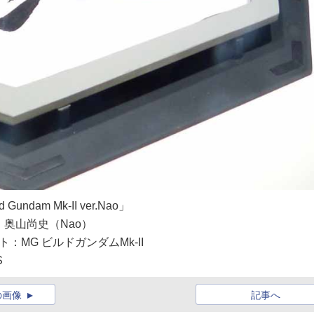
d Gundam Mk-II ver.Nao」
奥山尚史（Nao）
：MG ビルドガンダムMk-II
S
の画像
記事へ