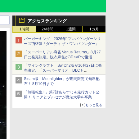
アクセスランキング
1時間
24時間
1週間
1カ月
バーガーキング、2026年“ワンパウンダーシリ
ーズ”第3弾「ダーティ ザ・ワンパウンダー」を
8月7日発売
「スーパーリアル麻雀 Venus Returns」8月27
「特製ガーリックマヨソース」を使用した超大
日に発売決定。脱衣麻雀が3D×VRで復活
型チーズバーガー
発売から2週間は20%オフになるセールが実施
「マインクラフト」Switch2版が10月27日に発
売決定。「スーパーマリオ」DLCも
Switch版からのアップグレードも可能に
Steam版「Moonlighter」が期間限定で無料配
布！ 8月10日まで
続編「Moonlighter 2」の発売は9月2日に決定
「無職転生III」第7話あらすじ＆先行カット公
開！ リニアとプルセナが魔法大学を卒業
もっと見る