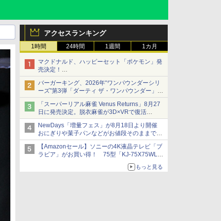
アクセスランキング
1時間
24時間
1週間
1カ月
マクドナルド、ハッピーセット「ポケモン」発
売決定！
ポケモン30周年記念で30匹が大集合
バーガーキング、2026年“ワンパウンダーシリ
ーズ”第3弾「ダーティ ザ・ワンパウンダー」を
8月7日発売
「スーパーリアル麻雀 Venus Returns」8月27
「特製ガーリックマヨソース」を使用した超大
日に発売決定。脱衣麻雀が3D×VRで復活
型チーズバーガー
発売から2週間は20%オフになるセールが実施
NewDays「増量フェス」が8月18日より開催
おにぎりや菓子パンなどがお値段そのままで最
大50%増量！
【Amazonセール】ソニーの4K液晶テレビ「ブ
ラビア」がお買い得！ 75型「KJ-75X75WL」
などラインナップ
もっと見る