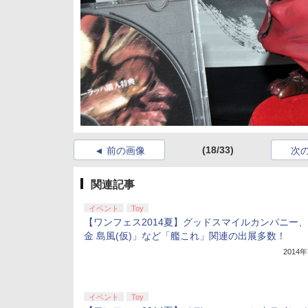
(18/33)
前の画像
次
関連記事
イベント
Toy
【ワンフェス2014夏】グッドスマイルカンパニー
金 島風(仮)」など「艦これ」関連の出展多数！
2014
イベント
Toy