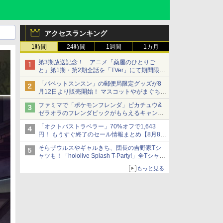
アクセスランキング
1時間
24時間
1週間
1カ月
第3期放送記念！ アニメ「薬屋のひとりご
と」第1期・第2期全話を「TVer」にて期間限定
で順次無料配信開始
「パペットスンスン」の郵便局限定グッズが8
月12日より販売開始！ マスコットやがまぐち、
レターセットなどが登場
ファミマで「ポケモンフレンダ」ピカチュウ&
ゼラオラのフレンダピックがもらえるキャンペ
ーン開催！
「オクトパストラベラー」70%オフで1,643
円！ もうすぐ終了のセール情報まとめ【8月8日
更新】
そらザウルスやギャルきち、団長の吉野家Tシ
ニンテンドーeショップでは「大神 絶景版」が
ャツも！「hololive Splash T-Party!」全Tシャツ
67%オフで990円
ラインナップ公開＆オンライン販売開始
もっと見る