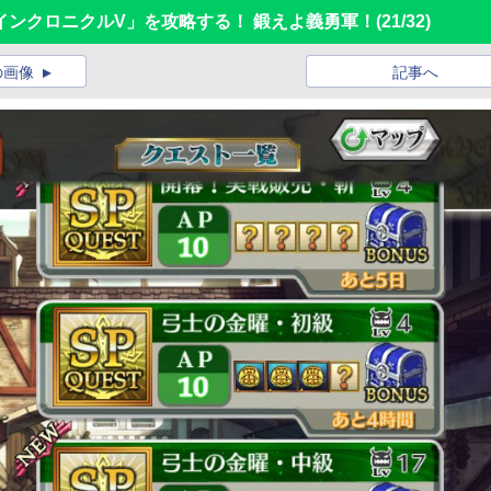
チェインクロニクルV」を攻略する！ 鍛えよ義勇軍！
(21/32)
の画像
記事へ