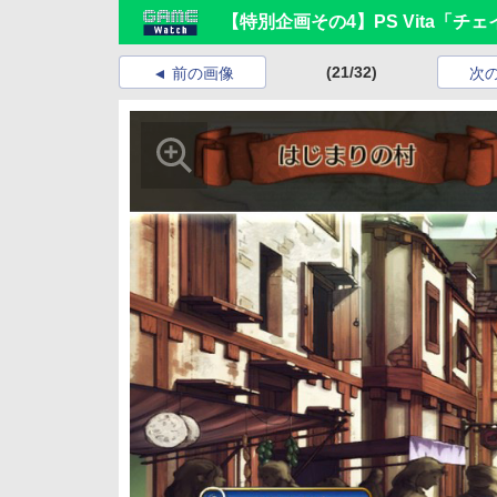
【特別企画その4】PS Vita「
(21/32)
前の画像
次