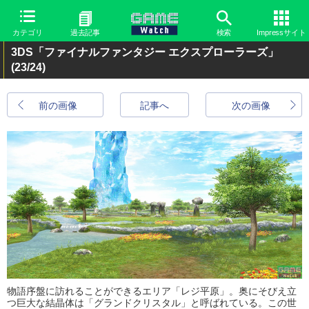
カテゴリ
過去記事
検索
Impressサイト
3DS「ファイナルファンタジー エクスプローラーズ」
(23/24)
前の画像
記事へ
次の画像
物語序盤に訪れることができるエリア「レジ平原」。奥にそびえ立
つ巨大な結晶体は「グランドクリスタル」と呼ばれている。この世