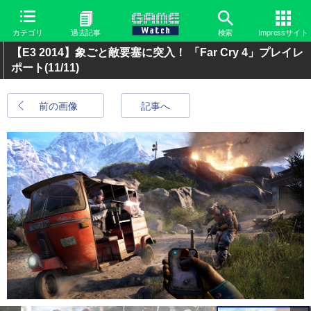
カテゴリ
過去記事
検索
Impressサイト
【E3 2014】象ごと敵要塞に突入！ 「Far Cry 4」プレイレ
ポート
(11/11)
前の画像
記事へ