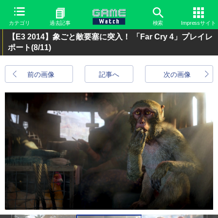
カテゴリ
過去記事
検索
Impressサイト
【E3 2014】象ごと敵要塞に突入！ 「Far Cry 4」プレイレ
ポート
(8/11)
前の画像
記事へ
次の画像