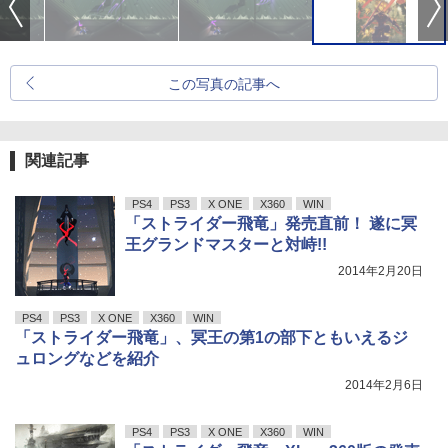
この写真の記事へ
関連記事
PS4
PS3
X ONE
X360
WIN
「ストライダー飛竜」発売直前！ 遂に冥
王グランドマスターと対峙!!
2014年2月20日
PS4
PS3
X ONE
X360
WIN
「ストライダー飛竜」、冥王の第1の部下ともいえるジ
ュロングなどを紹介
2014年2月6日
PS4
PS3
X ONE
X360
WIN